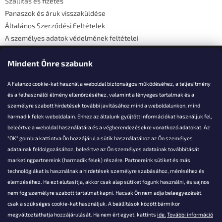
Szállítás és fizetés
Panaszok és áruk visszaküldése
Általános Szerződési Feltételek
A személyes adatok védelmének feltételei
Elérhetőségi adatok
Mindent Önre szabunk
A Falanzo cookie-kat használ a weboldal biztonságos működéséhez, a teljesítmény
és a felhasználói élmény ellenőrzéséhez, valamint a lényeges tartalmak és a
személyre szabott hirdetések további javításához mind a weboldalunkon, mind
Akarsz kérdezni valamit?
harmadik felek weboldalain. Ehhez az általunk gyűjtött információkat használjuk fel,
beleértve a weboldal használatára és a végberendezésekre vonatkozó adatokat. Az
info@falanzo.hu
"OK" gombra kattintva Ön hozzájárul a sütik használatához az Ön személyes
adatainak feldolgozásához, beleértve az Ön személyes adatainak továbbítását
marketingpartnereink (harmadik felek) részére. Partnereink sütiket és más
technológiákat is használnak a hirdetések személyre szabásához, méréséhez és
elemzéséhez. Ha ezt elutasítja, akkor csak alap sütiket fogunk használni, és sajnos
nem fog személyre szabott tartalmat kapni. Hacsak Ön nem adja beleegyezését,
csak a szükséges cookie-kat használjuk. A beállítások között bármikor
megváltoztathatja hozzájárulását. Ha nem ért egyet, kattints
ide.
További információ