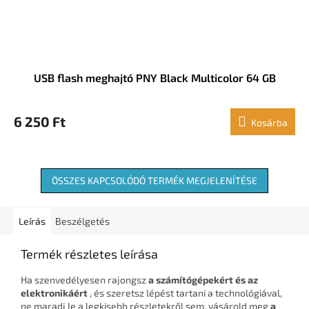
USB flash meghajtó PNY Black Multicolor 64 GB
6 250 Ft
Kosárba
ÖSSZES KAPCSOLÓDÓ TERMÉK MEGJELENÍTÉSE
Leírás
Beszélgetés
Termék részletes leírása
Ha szenvedélyesen rajongsz
a számítógépekért és az
elektronikáért
, és szeretsz lépést tartani a technológiával,
ne maradj le a legkisebb részletekről sem, vásárold meg
a