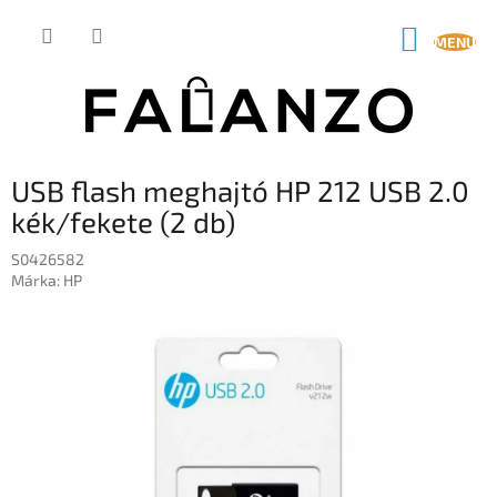
Ugrás
a
KOSÁR
fő
tartalomhoz
USB flash meghajtó HP 212 USB 2.0
kék/fekete (2 db)
S0426582
Márka:
HP