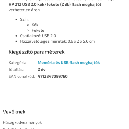
HP 212 USB 2.0 kék/fekete (2 db) flash meghajtót
verhetetlen áron.
Szín:
Kék
Fekete
Csatlakozó: USB 2.0
Hozzávetőleges méretek: 0,6 x 2 x 5,6 cm
Kiegészítő paraméterek
Kategória
:
Memória és USB flash meghajtók
Jótállás
:
2 év
EAN vonalkód
:
4712847099760
L
á
b
l
Vevőknek
é
Hűségkedvezmények
c