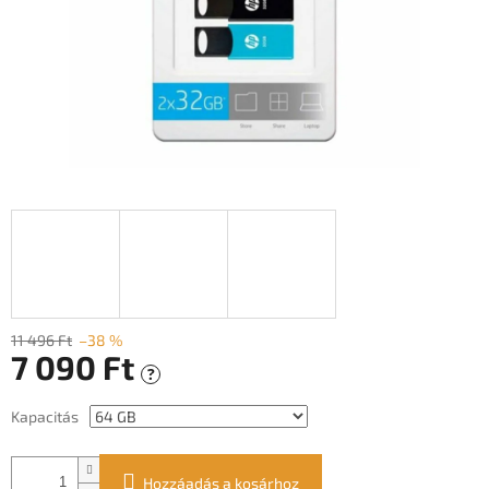
11 496 Ft
–38 %
7 090 Ft
?
Egységár:
Kapacitás
Hozzáadás a kosárhoz