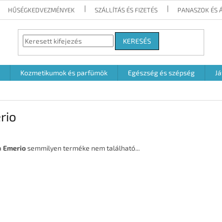
HŰSÉGKEDVEZMÉNYEK
SZÁLLÍTÁS ÉS FIZETÉS
PANASZOK ÉS 
KERESÉS
Kozmetikumok és parfümök
Egészség és szépség
Já
rio
a
Emerio
semmilyen terméke nem található...