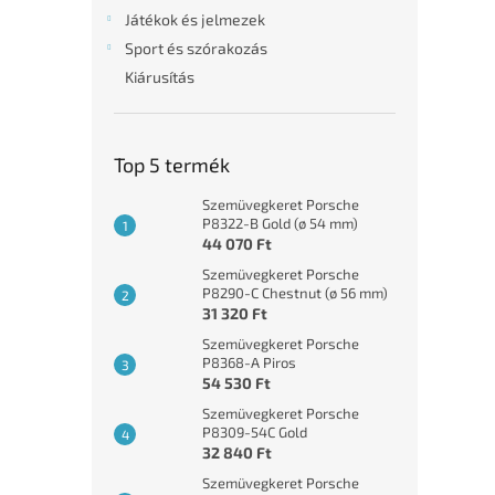
l
Játékok és jelmezek
Sport és szórakozás
Kiárusítás
Top 5 termék
Szemüvegkeret Porsche
P8322-B Gold (ø 54 mm)
44 070 Ft
Szemüvegkeret Porsche
P8290-C Chestnut (ø 56 mm)
31 320 Ft
Szemüvegkeret Porsche
P8368-A Piros
54 530 Ft
Szemüvegkeret Porsche
P8309-54C Gold
32 840 Ft
Szemüvegkeret Porsche