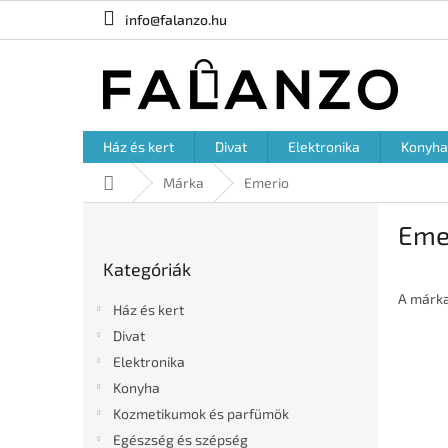
Ugrás
info@falanzo.hu
a
fő
tartalomhoz
Ház és kert
Divat
Elektronika
Konyha
Kezdőlap
Márka
Emerio
O
Eme
l
Kategóriák
d
Kategóriák
átugrása
a
l
A márk
Ház és kert
s
Divat
ó
Elektronika
p
a
Konyha
n
Kozmetikumok és parfümök
e
Egészség és szépség