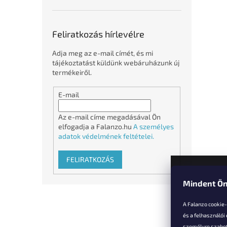
Feliratkozás hírlevélre
Adja meg az e-mail címét, és mi
tájékoztatást küldünk webáruházunk új
termékeiről.
E-mail
Az e-mail címe megadásával Ön
elfogadja a Falanzo.hu
A személyes
adatok védelmének feltételei.
FELIRATKOZÁS
Mindent Ön
L
á
A Falanzo cookie
b
és a felhasználói
l
személyre szabot