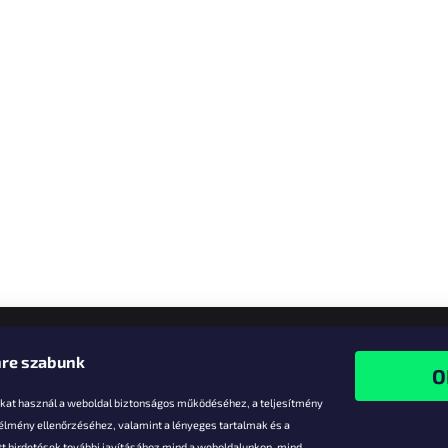
re szabunk
-kat használ a weboldal biztonságos működéséhez, a teljesítmény
 élmény ellenőrzéséhez, valamint a lényeges tartalmak és a
t hirdetések további javításához mind a weboldalunkon, mind