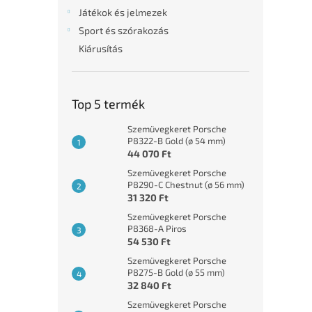
l
Játékok és jelmezek
Sport és szórakozás
Kiárusítás
Top 5 termék
Szemüvegkeret Porsche
P8322-B Gold (ø 54 mm)
44 070 Ft
Szemüvegkeret Porsche
P8290-C Chestnut (ø 56 mm)
31 320 Ft
Szemüvegkeret Porsche
P8368-A Piros
54 530 Ft
Szemüvegkeret Porsche
P8275-B Gold (ø 55 mm)
32 840 Ft
Szemüvegkeret Porsche