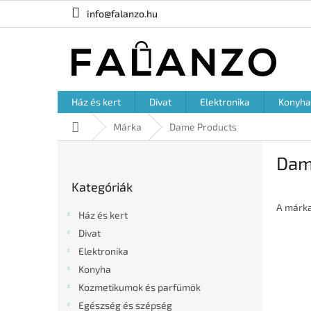
Ugrás
info@falanzo.hu
a
fő
tartalomhoz
Ház és kert
Divat
Elektronika
Konyha
Kezdőlap
Márka
Dame Products
O
Dam
l
Kategóriák
d
Kategóriák
átugrása
a
l
A márk
Ház és kert
s
Divat
ó
Elektronika
p
a
Konyha
n
Kozmetikumok és parfümök
e
Egészség és szépség