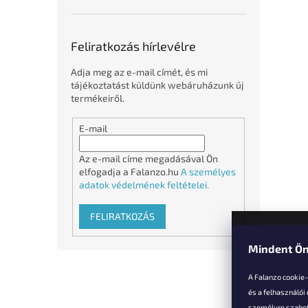
Feliratkozás hírlevélre
Adja meg az e-mail címét, és mi
tájékoztatást küldünk webáruházunk új
termékeiről.
E-mail
Az e-mail címe megadásával Ön
elfogadja a Falanzo.hu
A személyes
adatok védelmének feltételei.
FELIRATKOZÁS
Mindent Ön
L
á
A Falanzo cookie
b
és a felhasználói
l
személyre szabot