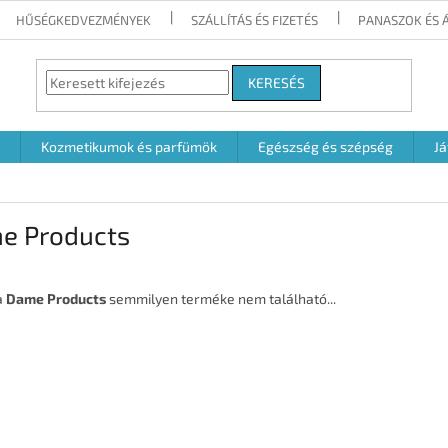
HŰSÉGKEDVEZMÉNYEK
SZÁLLÍTÁS ÉS FIZETÉS
PANASZOK ÉS 
KERESÉS
Kozmetikumok és parfümök
Egészség és szépség
Já
e Products
a
Dame Products
semmilyen terméke nem található...