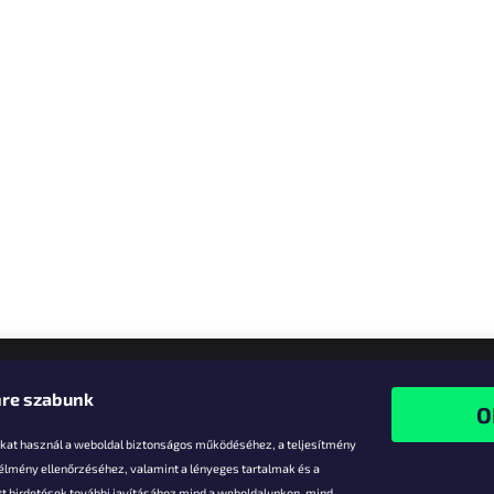
re szabunk
-kat használ a weboldal biztonságos működéséhez, a teljesítmény
 élmény ellenőrzéséhez, valamint a lényeges tartalmak és a
t hirdetések további javításához mind a weboldalunkon, mind