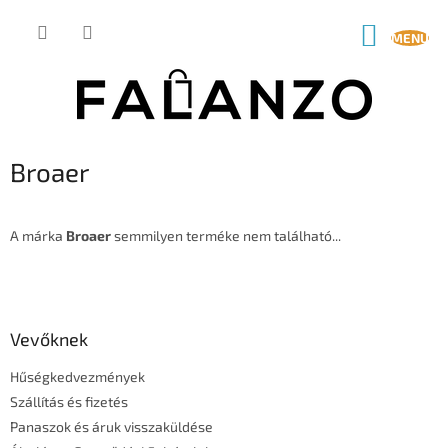
Ugrás
a
KOSÁR
fő
tartalomhoz
Broaer
A márka
Broaer
semmilyen terméke nem található...
L
á
b
l
Vevőknek
é
Hűségkedvezmények
c
Szállítás és fizetés
Panaszok és áruk visszaküldése