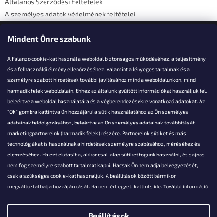
Általános Szerződési Feltételek
A személyes adatok védelmének feltételei
Elérhetőségi adatok
Mindent Önre szabunk
A Falanzo cookie-kat használ a weboldal biztonságos működéséhez, a teljesítmény
és a felhasználói élmény ellenőrzéséhez, valamint a lényeges tartalmak és a
személyre szabott hirdetések további javításához mind a weboldalunkon, mind
Akarsz kérdezni valamit?
harmadik felek weboldalain. Ehhez az általunk gyűjtött információkat használjuk fel,
beleértve a weboldal használatára és a végberendezésekre vonatkozó adatokat. Az
info@falanzo.hu
"OK" gombra kattintva Ön hozzájárul a sütik használatához az Ön személyes
adatainak feldolgozásához, beleértve az Ön személyes adatainak továbbítását
marketingpartnereink (harmadik felek) részére. Partnereink sütiket és más
technológiákat is használnak a hirdetések személyre szabásához, méréséhez és
elemzéséhez. Ha ezt elutasítja, akkor csak alap sütiket fogunk használni, és sajnos
nem fog személyre szabott tartalmat kapni. Hacsak Ön nem adja beleegyezését,
csak a szükséges cookie-kat használjuk. A beállítások között bármikor
megváltoztathatja hozzájárulását. Ha nem ért egyet, kattints
ide.
További információ
Beállítások