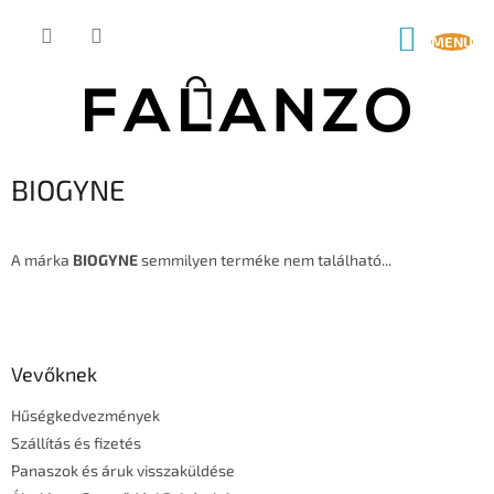
Ugrás
a
KOSÁR
fő
tartalomhoz
BIOGYNE
A márka
BIOGYNE
semmilyen terméke nem található...
L
á
b
l
Vevőknek
é
Hűségkedvezmények
c
Szállítás és fizetés
Panaszok és áruk visszaküldése