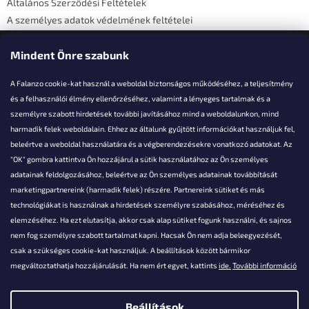
Általános Szerződési Feltételek
A személyes adatok védelmének feltételei
Elérhetőségi adatok
Mindent Önre szabunk
A Falanzo cookie-kat használ a weboldal biztonságos működéséhez, a teljesítmény
és a felhasználói élmény ellenőrzéséhez, valamint a lényeges tartalmak és a
személyre szabott hirdetések további javításához mind a weboldalunkon, mind
Akarsz kérdezni valamit?
harmadik felek weboldalain. Ehhez az általunk gyűjtött információkat használjuk fel,
beleértve a weboldal használatára és a végberendezésekre vonatkozó adatokat. Az
info@falanzo.hu
"OK" gombra kattintva Ön hozzájárul a sütik használatához az Ön személyes
adatainak feldolgozásához, beleértve az Ön személyes adatainak továbbítását
marketingpartnereink (harmadik felek) részére. Partnereink sütiket és más
technológiákat is használnak a hirdetések személyre szabásához, méréséhez és
elemzéséhez. Ha ezt elutasítja, akkor csak alap sütiket fogunk használni, és sajnos
nem fog személyre szabott tartalmat kapni. Hacsak Ön nem adja beleegyezését,
csak a szükséges cookie-kat használjuk. A beállítások között bármikor
megváltoztathatja hozzájárulását. Ha nem ért egyet, kattints
ide.
További információ
Beállítások