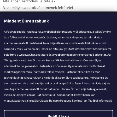
Általános Szerződési Feltételek
A személyes adatok védelmének feltételei
Elérhetőségi adatok
Mindent Önre szabunk
A Falanzo cookie-kat használ a weboldal biztonságos működéséhez, a teljesítmény
és a felhasználói élmény ellenőrzéséhez, valamint a lényeges tartalmak és a
személyre szabott hirdetések további javításához mind a weboldalunkon, mind
Akarsz kérdezni valamit?
harmadik felek weboldalain. Ehhez az általunk gyűjtött információkat használjuk fel,
beleértve a weboldal használatára és a végberendezésekre vonatkozó adatokat. Az
info@falanzo.hu
"OK" gombra kattintva Ön hozzájárul a sütik használatához az Ön személyes
adatainak feldolgozásához, beleértve az Ön személyes adatainak továbbítását
marketingpartnereink (harmadik felek) részére. Partnereink sütiket és más
technológiákat is használnak a hirdetések személyre szabásához, méréséhez és
elemzéséhez. Ha ezt elutasítja, akkor csak alap sütiket fogunk használni, és sajnos
nem fog személyre szabott tartalmat kapni. Hacsak Ön nem adja beleegyezését,
csak a szükséges cookie-kat használjuk. A beállítások között bármikor
megváltoztathatja hozzájárulását. Ha nem ért egyet, kattints
ide.
További információ
Beállítások