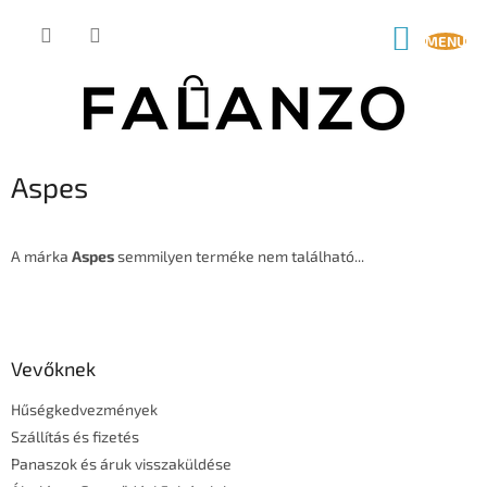
Ugrás
a
KOSÁR
fő
tartalomhoz
Aspes
A márka
Aspes
semmilyen terméke nem található...
L
á
b
l
Vevőknek
é
Hűségkedvezmények
c
Szállítás és fizetés
Panaszok és áruk visszaküldése