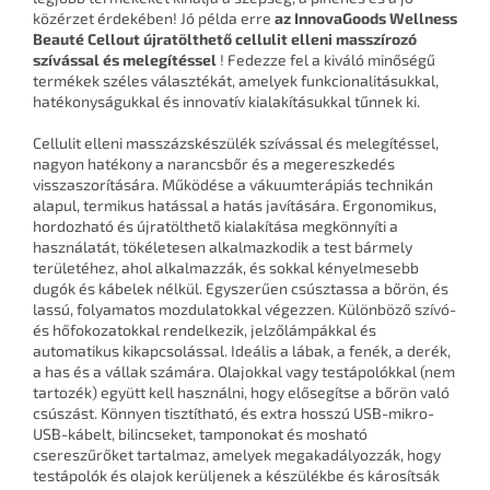
közérzet érdekében! Jó példa erre
az InnovaGoods Wellness
Beauté Cellout újratölthető cellulit elleni masszírozó
szívással és melegítéssel
! Fedezze fel a kiváló minőségű
termékek széles választékát, amelyek funkcionalitásukkal,
hatékonyságukkal és innovatív kialakításukkal tűnnek ki.
Cellulit elleni masszázskészülék szívással és melegítéssel,
nagyon hatékony a narancsbőr és a megereszkedés
visszaszorítására. Működése a vákuumterápiás technikán
alapul, termikus hatással a hatás javítására. Ergonomikus,
hordozható és újratölthető kialakítása megkönnyíti a
használatát, tökéletesen alkalmazkodik a test bármely
területéhez, ahol alkalmazzák, és sokkal kényelmesebb
dugók és kábelek nélkül. Egyszerűen csúsztassa a bőrön, és
lassú, folyamatos mozdulatokkal végezzen. Különböző szívó-
és hőfokozatokkal rendelkezik, jelzőlámpákkal és
automatikus kikapcsolással. Ideális a lábak, a fenék, a derék,
a has és a vállak számára. Olajokkal vagy testápolókkal (nem
tartozék) együtt kell használni, hogy elősegítse a bőrön való
csúszást. Könnyen tisztítható, és extra hosszú USB-mikro-
USB-kábelt, bilincseket, tamponokat és mosható
csereszűrőket tartalmaz, amelyek megakadályozzák, hogy
testápolók és olajok kerüljenek a készülékbe és károsítsák