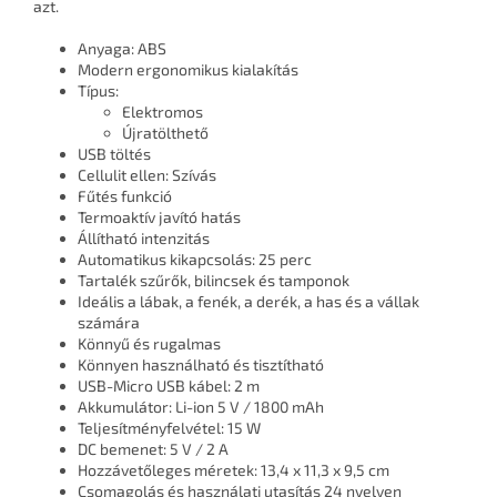
azt.
Anyaga: ABS
Modern ergonomikus kialakítás
Típus:
Elektromos
Újratölthető
USB töltés
Cellulit ellen: Szívás
Fűtés funkció
Termoaktív javító hatás
Állítható intenzitás
Automatikus kikapcsolás: 25 perc
Tartalék szűrők, bilincsek és tamponok
Ideális a lábak, a fenék, a derék, a has és a vállak
számára
Könnyű és rugalmas
Könnyen használható és tisztítható
USB-Micro USB kábel: 2 m
Akkumulátor: Li-ion 5 V / 1800 mAh
Teljesítményfelvétel: 15 W
DC bemenet: 5 V / 2 A
Hozzávetőleges méretek: 13,4 x 11,3 x 9,5 cm
Csomagolás és használati utasítás 24 nyelven