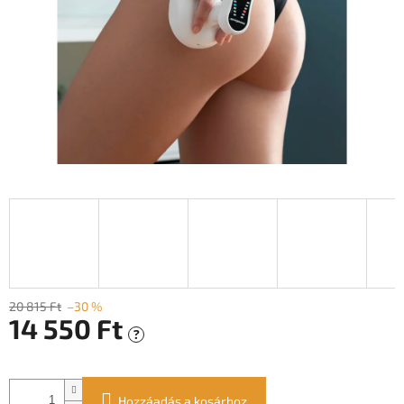
20 815 Ft
–30 %
14 550 Ft
?
Egységár:
Hozzáadás a kosárhoz