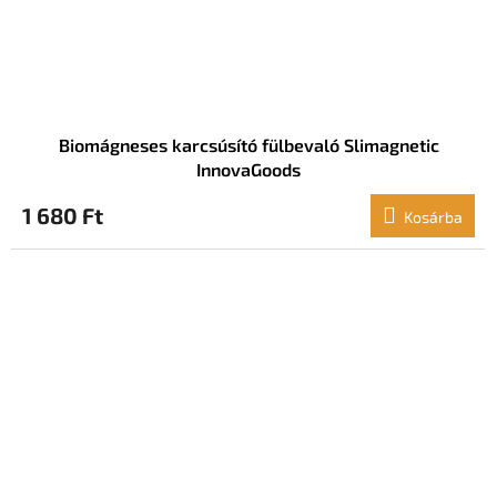
Biomágneses karcsúsító fülbevaló Slimagnetic
InnovaGoods
1 680 Ft
Kosárba