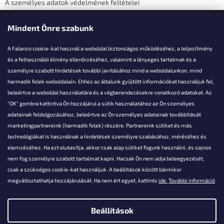
A személyes adatok védelmének feltételei
Elérhetőségi adatok
Mindent Önre szabunk
A Falanzo cookie-kat használ a weboldal biztonságos működéséhez, a teljesítmény
és a felhasználói élmény ellenőrzéséhez, valamint a lényeges tartalmak és a
személyre szabott hirdetések további javításához mind a weboldalunkon, mind
Akarsz kérdezni valamit?
harmadik felek weboldalain. Ehhez az általunk gyűjtött információkat használjuk fel,
beleértve a weboldal használatára és a végberendezésekre vonatkozó adatokat. Az
info@falanzo.hu
"OK" gombra kattintva Ön hozzájárul a sütik használatához az Ön személyes
adatainak feldolgozásához, beleértve az Ön személyes adatainak továbbítását
marketingpartnereink (harmadik felek) részére. Partnereink sütiket és más
technológiákat is használnak a hirdetések személyre szabásához, méréséhez és
elemzéséhez. Ha ezt elutasítja, akkor csak alap sütiket fogunk használni, és sajnos
nem fog személyre szabott tartalmat kapni. Hacsak Ön nem adja beleegyezését,
csak a szükséges cookie-kat használjuk. A beállítások között bármikor
megváltoztathatja hozzájárulását. Ha nem ért egyet, kattints
ide.
További információ
Beállítások
Shoptet készítette