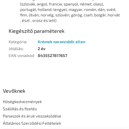
(szlovák, angol, francia, spanyol, német, olasz,
portugál, holland, lengyel, magyar, román, dán, svéd,
finn, litván, norvég, szlovén, görög, cseh, bolgár, horvát
, észt , orosz és lett)
Kiegészítő paraméterek
Kategória
:
Krémek narancsbőr ellen
Jótállás
:
2 év
EAN vonalkód
:
8435527817657
L
á
b
l
Vevőknek
é
Hűségkedvezmények
c
Szállítás és fizetés
Panaszok és áruk visszaküldése
Általános Szerződési Feltételek