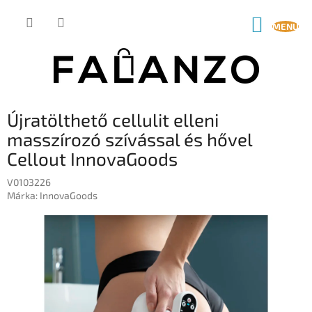
Ugrás
a
KOSÁR
fő
tartalomhoz
Újratölthető cellulit elleni
masszírozó szívással és hővel
Cellout InnovaGoods
V0103226
Márka:
InnovaGoods