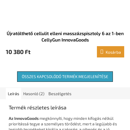
Újratölthető cellulit elleni masszázspisztoly 6 az 1-ben
CellyGun InnovaGoods
10 380 Ft
Kosárba
ÖSSZES KAPCSOLÓDÓ TERMÉK MEGJELENÍTÉSE
Leírás
Hasonló (2)
Beszélgetés
Termék részletes leírása
Az InnovaGoods
megkönnyíti, hogy minden kifogás nélkül
prioritássá tegye a személyes törődést, mert a legújabb és
legjobb termékeket kínálja a szépség, a pihenés és a jó