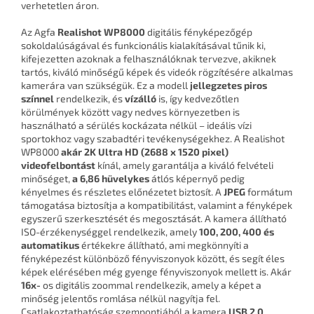
verhetetlen áron.
Az Agfa
Realishot WP8000
digitális fényképezőgép
sokoldalúságával és funkcionális kialakításával tűnik ki,
kifejezetten azoknak a felhasználóknak tervezve, akiknek
tartós, kiváló minőségű képek és videók rögzítésére alkalmas
kamerára van szükségük. Ez a modell
jellegzetes piros
színnel
rendelkezik, és
vízálló
is, így kedvezőtlen
körülmények között vagy nedves környezetben is
használható a sérülés kockázata nélkül – ideális vízi
sportokhoz vagy szabadtéri tevékenységekhez. A Realishot
WP8000
akár 2K Ultra HD (2688 x 1520 pixel)
videofelbontást
kínál, amely garantálja a kiváló felvételi
minőséget,
a 6,86 hüvelykes
átlós képernyő pedig
kényelmes és részletes előnézetet biztosít. A
JPEG
formátum
támogatása biztosítja a kompatibilitást, valamint a fényképek
egyszerű szerkesztését és megosztását. A kamera állítható
ISO-érzékenységgel rendelkezik, amely
100, 200, 400 és
automatikus
értékekre állítható, ami megkönnyíti a
fényképezést különböző fényviszonyok között, és segít éles
képek elérésében még gyenge fényviszonyok mellett is. Akár
16x-
os digitális zoommal rendelkezik, amely a képet a
minőség jelentős romlása nélkül nagyítja fel.
Csatlakoztathatóság szempontjából a kamera
USB 2.0