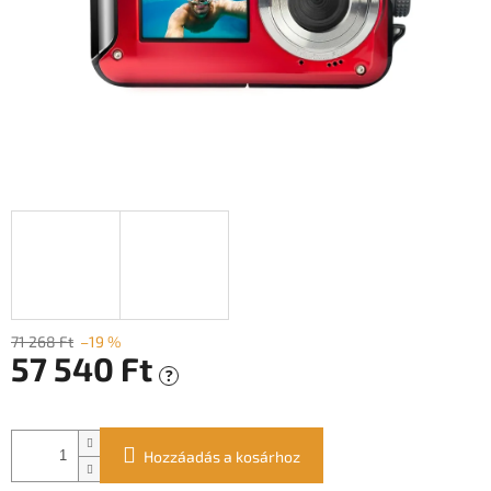
71 268 Ft
–19 %
57 540 Ft
?
Egységár:
Hozzáadás a kosárhoz