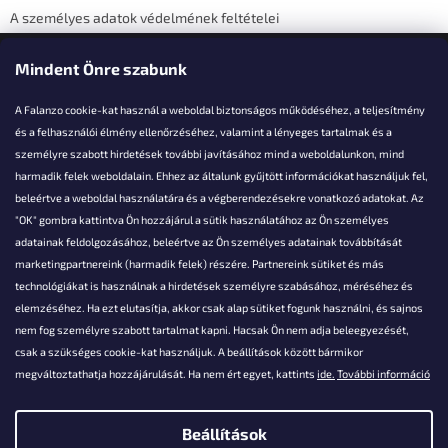
A személyes adatok védelmének feltételei
Elérhetőségi adatok
Mindent Önre szabunk
A Falanzo cookie-kat használ a weboldal biztonságos működéséhez, a teljesítmény
és a felhasználói élmény ellenőrzéséhez, valamint a lényeges tartalmak és a
személyre szabott hirdetések további javításához mind a weboldalunkon, mind
Akarsz kérdezni valamit?
harmadik felek weboldalain. Ehhez az általunk gyűjtött információkat használjuk fel,
beleértve a weboldal használatára és a végberendezésekre vonatkozó adatokat. Az
info@falanzo.hu
"OK" gombra kattintva Ön hozzájárul a sütik használatához az Ön személyes
adatainak feldolgozásához, beleértve az Ön személyes adatainak továbbítását
marketingpartnereink (harmadik felek) részére. Partnereink sütiket és más
technológiákat is használnak a hirdetések személyre szabásához, méréséhez és
elemzéséhez. Ha ezt elutasítja, akkor csak alap sütiket fogunk használni, és sajnos
nem fog személyre szabott tartalmat kapni. Hacsak Ön nem adja beleegyezését,
csak a szükséges cookie-kat használjuk. A beállítások között bármikor
megváltoztathatja hozzájárulását. Ha nem ért egyet, kattints
ide.
További információ
Beállítások