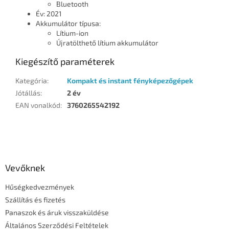
Bluetooth
Év: 2021
Akkumulátor típusa:
Lítium-ion
Újratölthető lítium akkumulátor
Kiegészítő paraméterek
Kategória
:
Kompakt és instant fényképezőgépek
Jótállás
:
2 év
EAN vonalkód
:
3760265542192
L
á
b
l
Vevőknek
é
Hűségkedvezmények
c
Szállítás és fizetés
Panaszok és áruk visszaküldése
Általános Szerződési Feltételek