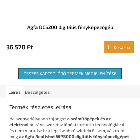
Agfa DC5200 digitális fényképezőgép
36 570 Ft
Kosárba
ÖSSZES KAPCSOLÓDÓ TERMÉK MEGJELENÍTÉSE
Leírás
Beszélgetés
Termék részletes leírása
Ha szenvedélyesen rajongsz
a számítógépek és az
elektronika
iránt, szeretsz lépést tartani a technológiával,
és nem maradsz le a legkisebb részletekről sem, vásárold
meg
az Agfa Realishot WP8000 digitális fényképezőgépet