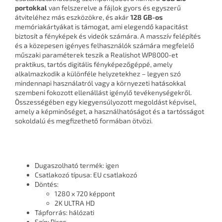
portokkal
van felszerelve a fájlok gyors és egyszerű
átviteléhez más eszközökre, és akár
128 GB-os
memóriakártyákat is támogat, ami elegendő kapacitást
biztosít a fényképek és videók számára. A masszív felépítés
és a közepesen igényes felhasználók számára megfelelő
műszaki paraméterek teszik a Realishot WP8000-et
praktikus, tartós digitális fényképezőgéppé, amely
alkalmazkodik a különféle helyzetekhez – legyen szó
mindennapi használatról vagy a környezeti hatásokkal
szembeni fokozott ellenállást igénylő tevékenységekről.
Összességében egy kiegyensúlyozott megoldást képvisel,
amely a képminőséget, a használhatóságot és a tartósságot
sokoldalú és megfizethető formában ötvözi.
Dugaszolható termék: igen
Csatlakozó típusa: EU csatlakozó
Döntés:
1280 x 720 képpont
2K ULTRA HD
Tápforrás: hálózati
Szín: Piros