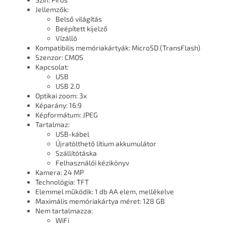
Jellemzők:
Belső világítás
Beépített kijelző
Vízálló
Kompatibilis memóriakártyák: MicroSD (TransFlash)
Szenzor: CMOS
Kapcsolat:
USB
USB 2.0
Optikai zoom: 3x
Képarány: 16:9
Képformátum: JPEG
Tartalmaz:
USB-kábel
Újratölthető lítium akkumulátor
Szállítótáska
Felhasználói kézikönyv
Kamera: 24 MP
Technológia: TFT
Elemmel működik: 1 db AA elem, mellékelve
Maximális memóriakártya méret: 128 GB
Nem tartalmazza:
WiFi