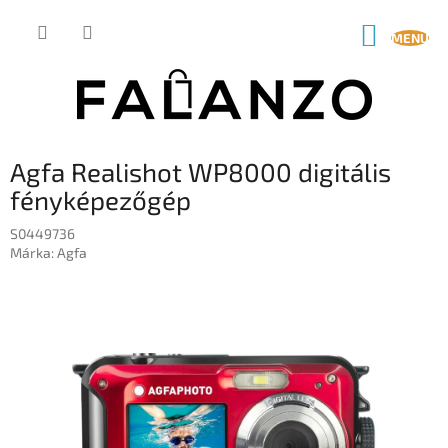
Ugrás
a
KOSÁR
fő
tartalomhoz
Agfa Realishot WP8000 digitális
fényképezőgép
S0449736
Márka:
Agfa