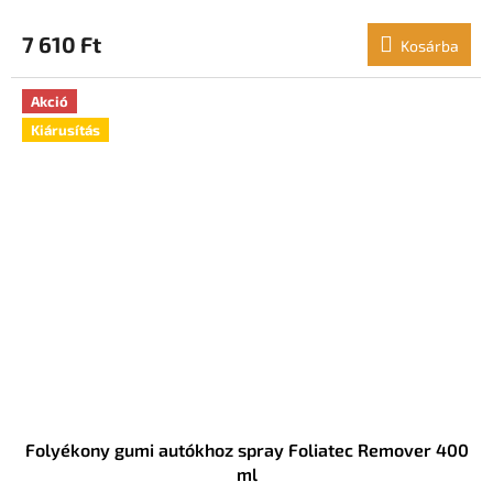
7 610 Ft
Kosárba
Akció
Kiárusítás
Folyékony gumi autókhoz spray Foliatec Remover 400
ml