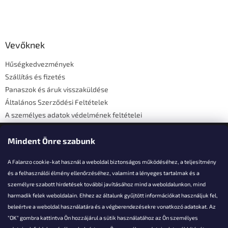
L
á
b
l
Vevőknek
é
Hűségkedvezmények
c
Szállítás és fizetés
Panaszok és áruk visszaküldése
Általános Szerződési Feltételek
A személyes adatok védelmének feltételei
Elérhetőségi adatok
Mindent Önre szabunk
A Falanzo cookie-kat használ a weboldal biztonságos működéséhez, a teljesítmény
és a felhasználói élmény ellenőrzéséhez, valamint a lényeges tartalmak és a
személyre szabott hirdetések további javításához mind a weboldalunkon, mind
Akarsz kérdezni valamit?
harmadik felek weboldalain. Ehhez az általunk gyűjtött információkat használjuk fel,
beleértve a weboldal használatára és a végberendezésekre vonatkozó adatokat. Az
info@falanzo.hu
"OK" gombra kattintva Ön hozzájárul a sütik használatához az Ön személyes