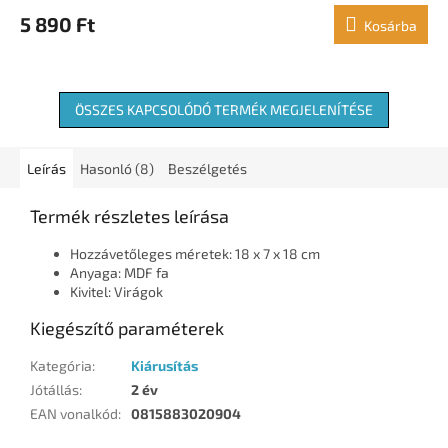
5 890 Ft
Kosárba
ÖSSZES KAPCSOLÓDÓ TERMÉK MEGJELENÍTÉSE
Leírás
Hasonló (8)
Beszélgetés
Termék részletes leírása
Hozzávetőleges méretek: 18 x 7 x 18 cm
Anyaga: MDF fa
Kivitel: Virágok
Kiegészítő paraméterek
Kategória
:
Kiárusítás
Jótállás
:
2 év
EAN vonalkód
:
0815883020904