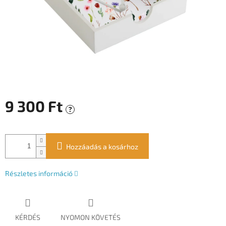
9 300 Ft
?
Egységár:
Hozzáadás a kosárhoz
Részletes információ
KÉRDÉS
NYOMON KÖVETÉS