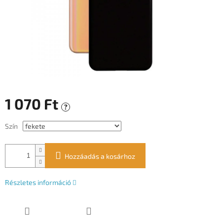
1 070 Ft
?
Egységár:
Szín
Hozzáadás a kosárhoz
Részletes információ