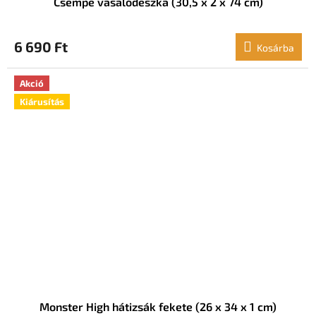
Csempe vasalódeszka (30,5 x 2 x 74 cm)
6 690 Ft
Kosárba
Akció
Kiárusítás
Monster High hátizsák fekete (26 x 34 x 1 cm)