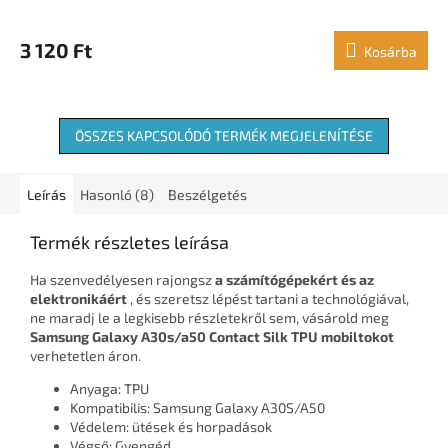
3 120 Ft
Kosárba
ÖSSZES KAPCSOLÓDÓ TERMÉK MEGJELENÍTÉSE
Leírás
Hasonló (8)
Beszélgetés
Termék részletes leírása
Ha szenvedélyesen rajongsz
a számítógépekért és az
elektronikáért
, és szeretsz lépést tartani a technológiával,
ne maradj le a legkisebb részletekről sem, vásárold meg
Samsung Galaxy A30s/a50 Contact Silk TPU mobiltokot
verhetetlen áron.
Anyaga: TPU
Kompatibilis: Samsung Galaxy A30S/A50
Védelem: ütések és horpadások
Végső: Gyengéd