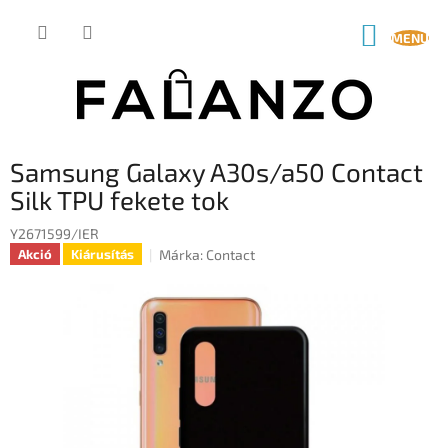
Ugrás
a
KOSÁR
fő
tartalomhoz
Samsung Galaxy A30s/a50 Contact
Silk TPU fekete tok
Y2671599/IER
Márka:
Contact
Akció
Kiárusítás