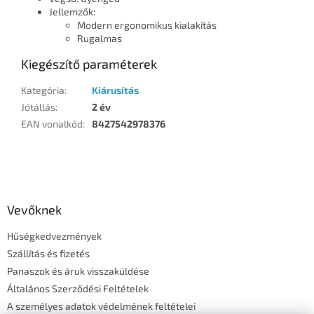
Jellemzők:
Modern ergonomikus kialakítás
Rugalmas
Kiegészítő paraméterek
Kategória
:
Kiárusítás
Jótállás
:
2 év
EAN vonalkód
:
8427542978376
L
á
b
l
Vevőknek
é
Hűségkedvezmények
c
Szállítás és fizetés
Panaszok és áruk visszaküldése
Általános Szerződési Feltételek
A személyes adatok védelmének feltételei