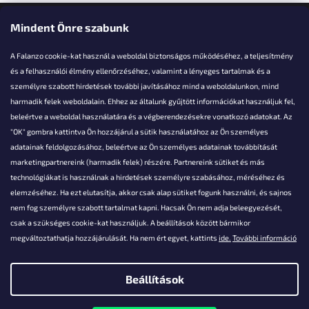
Elérhetőségi adatok
Mindent Önre szabunk
A Falanzo cookie-kat használ a weboldal biztonságos működéséhez, a teljesítmény
és a felhasználói élmény ellenőrzéséhez, valamint a lényeges tartalmak és a
személyre szabott hirdetések további javításához mind a weboldalunkon, mind
Akarsz kérdezni valamit?
harmadik felek weboldalain. Ehhez az általunk gyűjtött információkat használjuk fel,
beleértve a weboldal használatára és a végberendezésekre vonatkozó adatokat. Az
info@falanzo.hu
"OK" gombra kattintva Ön hozzájárul a sütik használatához az Ön személyes
adatainak feldolgozásához, beleértve az Ön személyes adatainak továbbítását
marketingpartnereink (harmadik felek) részére. Partnereink sütiket és más
technológiákat is használnak a hirdetések személyre szabásához, méréséhez és
elemzéséhez. Ha ezt elutasítja, akkor csak alap sütiket fogunk használni, és sajnos
nem fog személyre szabott tartalmat kapni. Hacsak Ön nem adja beleegyezését,
csak a szükséges cookie-kat használjuk. A beállítások között bármikor
megváltoztathatja hozzájárulását. Ha nem ért egyet, kattints
ide.
További információ
Beállítások
Shoptet készítette