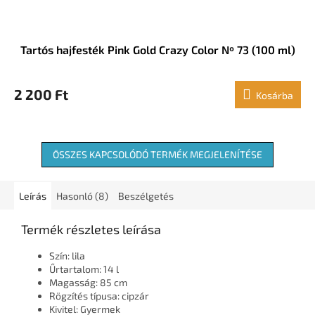
Tartós hajfesték Pink Gold Crazy Color Nº 73 (100 ml)
2 200 Ft
Kosárba
ÖSSZES KAPCSOLÓDÓ TERMÉK MEGJELENÍTÉSE
Leírás
Hasonló (8)
Beszélgetés
Termék részletes leírása
Szín: lila
Űrtartalom: 14 l
Magasság: 85 cm
Rögzítés típusa: cipzár
Kivitel: Gyermek