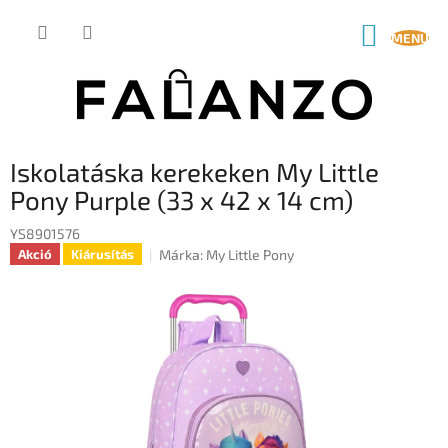
Ugrás
a
KOSÁR
fő
tartalomhoz
Iskolatáska kerekeken My Little
Pony Purple (33 x 42 x 14 cm)
YS8901576
Márka:
My Little Pony
Akció
Kiárusítás