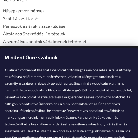
é
Hűségkedvezmények
c
Szállítás és fizetés
Panaszok és áruk visszaküldése
Általános Szerződési Feltételek
A személyes adatok védelmének feltételei
Elérhetőségi adatok
Mindent Önre szabunk
A Falanzo cookie-kat használ a weboldal biztonságos működéséhez, a teljesítmény
és a felhasználói élmény ellenőrzéséhez, valamint a lényeges tartalmak és a
személyre szabott hirdetések további javításához mind a weboldalunkon, mind
Akarsz kérdezni valamit?
harmadik felek weboldalain. Ehhez az általunk gyűjtött információkat használjuk fel,
beleértve a weboldal használatára és a végberendezésekre vonatkozó adatokat. Az
info@falanzo.hu
"OK" gombra kattintva Ön hozzájárul a sütik használatához az Ön személyes
adatainak feldolgozásához, beleértve az Ön személyes adatainak továbbítását
marketingpartnereink (harmadik felek) részére. Partnereink sütiket és más
technológiákat is használnak a hirdetések személyre szabásához, méréséhez és
elemzéséhez. Ha ezt elutasítja, akkor csak alap sütiket fogunk használni, és sajnos
nem fog személyre szabott tartalmat kapni. Hacsak Ön nem adja beleegyezését,