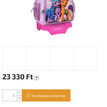
23 330 Ft
?
Egységár:
Hozzáadás a kosárhoz