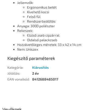
Jellemzők:
Ergonomikus betét
Kivehető kocsi
Felső fül
Rendszerbeállítás
Anyaga: 300D poliészter
Rekeszek:
Elülső zseb cipzárral
Oldalsó palackzseb
Hozzávetőleges méretek: 33 x 42 x 14 cm
Nem: Uniszex
Kiegészítő paraméterek
Kategória
:
Kiárusítás
Jótállás
:
2 év
EAN vonalkód
:
8412688485017
L
á
b
l
Vevőknek