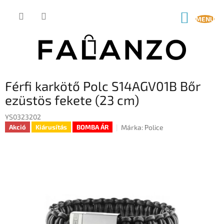
Ugrás
a
KOSÁR
fő
tartalomhoz
Férfi karkötő Polc S14AGV01B Bőr
ezüstös fekete (23 cm)
YS0323202
Márka:
Police
Akció
Kiárusítás
BOMBA ÁR