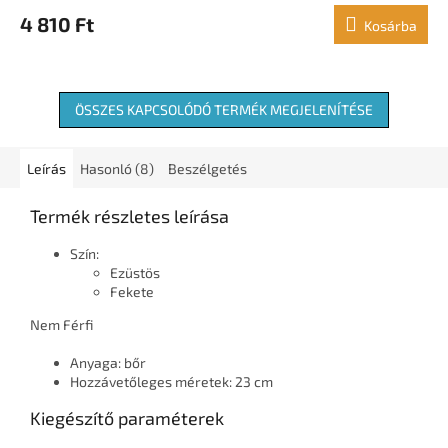
4 810 Ft
Kosárba
ÖSSZES KAPCSOLÓDÓ TERMÉK MEGJELENÍTÉSE
Leírás
Hasonló (8)
Beszélgetés
Termék részletes leírása
Szín:
Ezüstös
Fekete
Nem Férfi
Anyaga: bőr
Hozzávetőleges méretek: 23 cm
Kiegészítő paraméterek