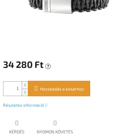
34 280 Ft
?
Egységár:
Hozzáadás a kosárhoz
Részletes információ
KÉRDÉS
NYOMON KÖVETÉS