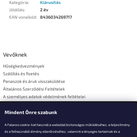
Kategória
:
Kiárusítás
Jótállás
:
2 év
EAN vonalkód
:
8436034269717
L
á
b
l
Vevőknek
é
Hűségkedvezmények
c
Szállítás és fizetés
Panaszok és áruk visszaküldése
Általános Szerződési Feltételek
A személyes adatok védelmének feltételei
Elérhetőségi adatok
Mindent Önre szabunk
A Falanzo cookie-kat használ a weboldal biztonságos működéséhez, a teljesítmény
és a felhasználói élmény ellenőrzéséhez, valamint a lényeges tartalmak és a