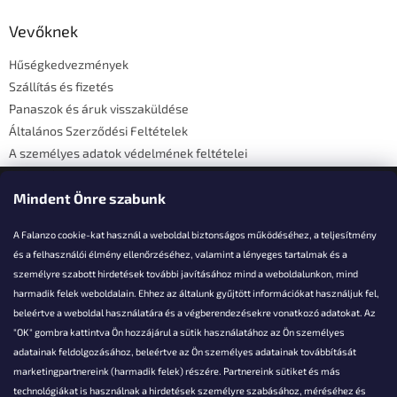
b
l
Vevőknek
é
Hűségkedvezmények
c
Szállítás és fizetés
Panaszok és áruk visszaküldése
Általános Szerződési Feltételek
A személyes adatok védelmének feltételei
Elérhetőségi adatok
Mindent Önre szabunk
A Falanzo cookie-kat használ a weboldal biztonságos működéséhez, a teljesítmény
és a felhasználói élmény ellenőrzéséhez, valamint a lényeges tartalmak és a
személyre szabott hirdetések további javításához mind a weboldalunkon, mind
Akarsz kérdezni valamit?
harmadik felek weboldalain. Ehhez az általunk gyűjtött információkat használjuk fel,
beleértve a weboldal használatára és a végberendezésekre vonatkozó adatokat. Az
info@falanzo.hu
"OK" gombra kattintva Ön hozzájárul a sütik használatához az Ön személyes
adatainak feldolgozásához, beleértve az Ön személyes adatainak továbbítását
marketingpartnereink (harmadik felek) részére. Partnereink sütiket és más
technológiákat is használnak a hirdetések személyre szabásához, méréséhez és