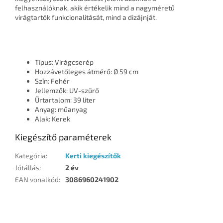
felhasználóknak, akik értékelik mind a nagyméretű
virágtartók funkcionalitását, mind a dizájnját.
Típus: Virágcserép
Hozzávetőleges átmérő: Ø 59 cm
Szín: Fehér
Jellemzők: UV-szűrő
Űrtartalom: 39 liter
Anyag: műanyag
Alak: Kerek
Kiegészítő paraméterek
Kategória
:
Kerti kiegészítők
Jótállás
:
2 év
EAN vonalkód
:
3086960241902
L
á