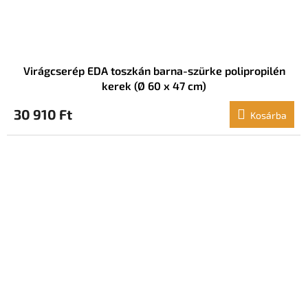
Virágcserép EDA toszkán barna-szürke polipropilén
kerek (Ø 60 x 47 cm)
30 910 Ft
Kosárba