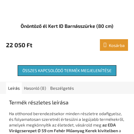
Önöntöző él Kert ID Barnásszürke (80 cm)
22 050 Ft
Kosárba
ÖSSZES KAPCSOLÓDÓ TERMÉK MEGJELENÍTÉSE
Leírás
Hasonló (8)
Beszélgetés
Termék részletes leírása
Ha otthonod berendezésekor minden részletre odafigyelsz,
és folyamatosan szeretnél értesülni a legújabb termékekről,
amelyek megkönnyítik az életedet, vásárold meg
az EDA
Virágcserepet Ø 59 cm Fehér Műanyag Kerek kivitelben
a