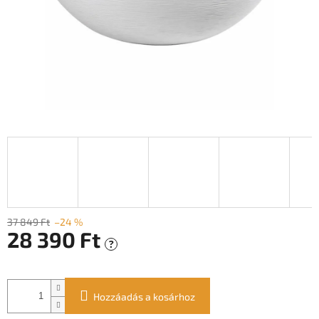
37 849 Ft
–24 %
28 390 Ft
?
Egységár:
Hozzáadás a kosárhoz