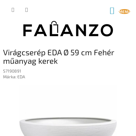
Ugrás
a
KOSÁR
fő
tartalomhoz
Virágcserép EDA Ø 59 cm Fehér
műanyag kerek
S7190891
Márka:
EDA