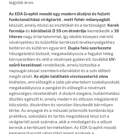
legjobb áron.
Az EDA Graphit mosdó
egy modern dizájnú és fejlett
funkcionalitású virágtartó
,
matt fehér műanyagból
készült, amely ötvözi az esztétikát és a tartósságot.
Kerek
formája
és
körülbelül Ø 59 cm átmérője
kiemelkedik a
39
literes
nagy űrtartalommal, így ideális közepes méretű
növényekhez és különféle kertészeti tevékenységekhez
beltéren és kültéren egyaránt.
Dupla falú szerkezete
hőszigetelést biztosít, megakadályozza a fagyást hideg
környezetben és védi a növények gyökereit, továbbá
UV-
szűrő kezeléssel
rendelkezik, amely biztosítja a
napsugárzással szembeni ellenállást és a szín időbeli
megőrzését.
Az alján található vízvisszatartó zóna
kivételes, ami elősegíti a jobb páratartalom szabályozását,
megakadályozza a pangást és elősegíti a növények
egészséges növekedését. A dizájnt elegáns, hullámhatású
díszítés egészíti ki, amely modern és stílusos megjelenést
kölcsönöz, diszkréten és vonzóan illeszkedik bármilyen
térbe. Az anyagok és a műszaki jellemzők kombinációja
praktikus, sokoldalú és tartós megoldássá teszi ezt a
virágtartót azok számára, akik a minőséget és a stílust
keresik a kertészeti termékekben. Az EDA Graphit mosdó
kiegyensúlyozott választást jelent azoknak a