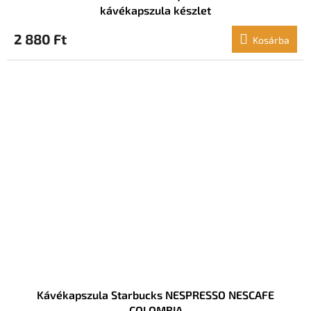
kávékapszula készlet
2 880 Ft
Kosárba
Kávékapszula Starbucks NESPRESSO NESCAFE
COLOMBIA