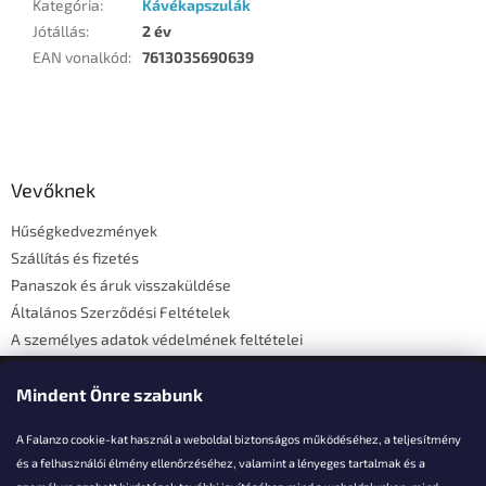
Kategória
:
Kávékapszulák
Jótállás
:
2 év
EAN vonalkód
:
7613035690639
L
á
b
l
Vevőknek
é
Hűségkedvezmények
c
Szállítás és fizetés
Panaszok és áruk visszaküldése
Általános Szerződési Feltételek
A személyes adatok védelmének feltételei
Elérhetőségi adatok
Mindent Önre szabunk
A Falanzo cookie-kat használ a weboldal biztonságos működéséhez, a teljesítmény
és a felhasználói élmény ellenőrzéséhez, valamint a lényeges tartalmak és a