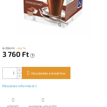
6 798 Ft
–44 %
3 760 Ft
?
Egységár:
Hozzáadás a kosárhoz
Részletes információ
KÉRDÉS
NYOMON KÖVETÉS