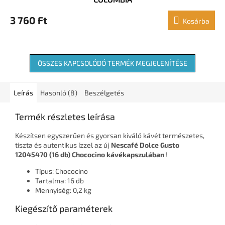
3 760 Ft
Kosárba
ÖSSZES KAPCSOLÓDÓ TERMÉK MEGJELENÍTÉSE
Leírás
Hasonló (8)
Beszélgetés
Termék részletes leírása
Készítsen egyszerűen és gyorsan kiváló kávét természetes,
tiszta és autentikus ízzel az új
Nescafé Dolce Gusto
12045470 (16 db) Chococino kávékapszulában
!
Típus: Chococino
Tartalma: 16 db
Mennyiség: 0,2 kg
Kiegészítő paraméterek