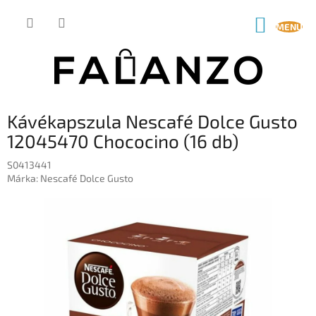
Ugrás
a
KOSÁR
fő
tartalomhoz
Kávékapszula Nescafé Dolce Gusto
12045470 Chococino (16 db)
S0413441
Márka:
Nescafé Dolce Gusto