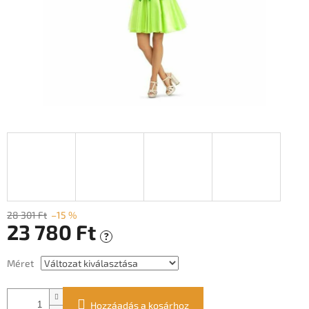
28 301 Ft
–15 %
23 780 Ft
?
Egységár:
Méret
Hozzáadás a kosárhoz