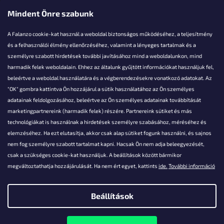
Elérhetőségi adatok
Mindent Önre szabunk
A Falanzo cookie-kat használ a weboldal biztonságos működéséhez, a teljesítmény
és a felhasználói élmény ellenőrzéséhez, valamint a lényeges tartalmak és a
személyre szabott hirdetések további javításához mind a weboldalunkon, mind
Akarsz kérdezni valamit?
harmadik felek weboldalain. Ehhez az általunk gyűjtött információkat használjuk fel,
beleértve a weboldal használatára és a végberendezésekre vonatkozó adatokat. Az
info@falanzo.hu
"OK" gombra kattintva Ön hozzájárul a sütik használatához az Ön személyes
adatainak feldolgozásához, beleértve az Ön személyes adatainak továbbítását
marketingpartnereink (harmadik felek) részére. Partnereink sütiket és más
technológiákat is használnak a hirdetések személyre szabásához, méréséhez és
elemzéséhez. Ha ezt elutasítja, akkor csak alap sütiket fogunk használni, és sajnos
nem fog személyre szabott tartalmat kapni. Hacsak Ön nem adja beleegyezését,
csak a szükséges cookie-kat használjuk. A beállítások között bármikor
megváltoztathatja hozzájárulását. Ha nem ért egyet, kattints
ide.
További információ
Beállítások
Shoptet készítette