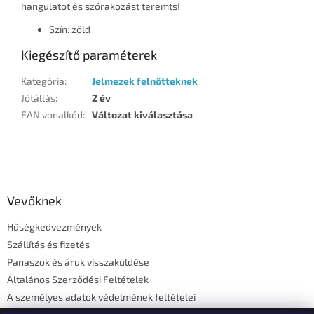
hangulatot és szórakozást teremts!
Szín: zöld
Kiegészítő paraméterek
Kategória
:
Jelmezek felnőtteknek
Jótállás
:
2 év
EAN vonalkód
:
Változat kiválasztása
L
á
b
l
Vevőknek
é
Hűségkedvezmények
c
Szállítás és fizetés
Panaszok és áruk visszaküldése
Általános Szerződési Feltételek
A személyes adatok védelmének feltételei