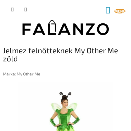
Ugrás
a
KOSÁR
fő
tartalomhoz
Jelmez felnőtteknek My Other Me
zöld
Márka:
My Other Me