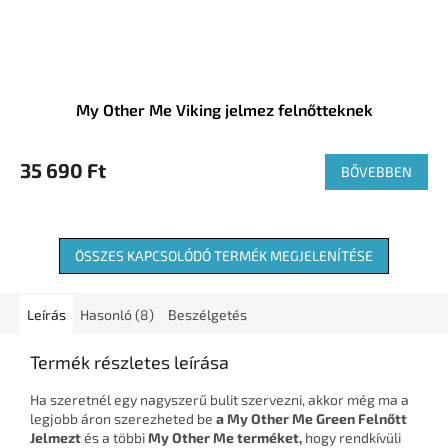
My Other Me Viking jelmez felnőtteknek
35 690 Ft
BŐVEBBEN
ÖSSZES KAPCSOLÓDÓ TERMÉK MEGJELENÍTÉSE
Leírás
Hasonló (8)
Beszélgetés
Termék részletes leírása
Ha szeretnél egy nagyszerű bulit szervezni, akkor még ma a
legjobb áron szerezheted be
a My Other Me Green Felnőtt
Jelmezt
és a többi
My Other Me terméket,
hogy rendkívüli