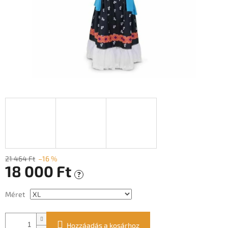
21 464 Ft
–16 %
18 000 Ft
?
Egységár:
Méret
Hozzáadás a kosárhoz