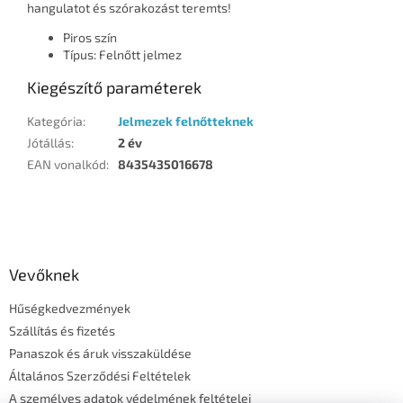
hangulatot és szórakozást teremts!
Piros szín
Típus: Felnőtt jelmez
Kiegészítő paraméterek
Kategória
:
Jelmezek felnőtteknek
Jótállás
:
2 év
EAN vonalkód
:
8435435016678
L
á
b
l
Vevőknek
é
Hűségkedvezmények
c
Szállítás és fizetés
Panaszok és áruk visszaküldése
Általános Szerződési Feltételek
A személyes adatok védelmének feltételei