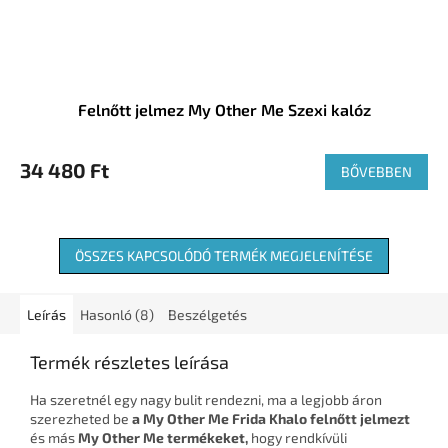
Felnőtt jelmez My Other Me Szexi kalóz
34 480 Ft
BŐVEBBEN
ÖSSZES KAPCSOLÓDÓ TERMÉK MEGJELENÍTÉSE
Leírás
Hasonló (8)
Beszélgetés
Termék részletes leírása
Ha szeretnél egy nagy bulit rendezni, ma a legjobb áron
szerezheted be
a My Other Me Frida Khalo felnőtt jelmezt
és más
My Other Me termékeket,
hogy rendkívüli