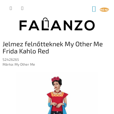
Ugrás
a
KOSÁR
fő
tartalomhoz
Jelmez felnőtteknek My Other Me
Frida Kahlo Red
S2426265
Márka:
My Other Me