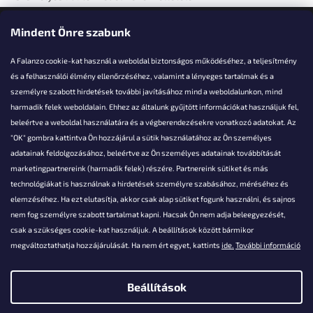
Elérhetőségi adatok
Mindent Önre szabunk
A Falanzo cookie-kat használ a weboldal biztonságos működéséhez, a teljesítmény
és a felhasználói élmény ellenőrzéséhez, valamint a lényeges tartalmak és a
személyre szabott hirdetések további javításához mind a weboldalunkon, mind
Akarsz kérdezni valamit?
harmadik felek weboldalain. Ehhez az általunk gyűjtött információkat használjuk fel,
beleértve a weboldal használatára és a végberendezésekre vonatkozó adatokat. Az
info@falanzo.hu
"OK" gombra kattintva Ön hozzájárul a sütik használatához az Ön személyes
adatainak feldolgozásához, beleértve az Ön személyes adatainak továbbítását
marketingpartnereink (harmadik felek) részére. Partnereink sütiket és más
technológiákat is használnak a hirdetések személyre szabásához, méréséhez és
elemzéséhez. Ha ezt elutasítja, akkor csak alap sütiket fogunk használni, és sajnos
nem fog személyre szabott tartalmat kapni. Hacsak Ön nem adja beleegyezését,
csak a szükséges cookie-kat használjuk. A beállítások között bármikor
megváltoztathatja hozzájárulását. Ha nem ért egyet, kattints
ide.
További információ
Beállítások
Shoptet készítette