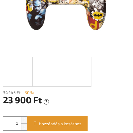
34 145 Ft
–30 %
23 900 Ft
?
Egységár:
Hozzáadás a kosárhoz