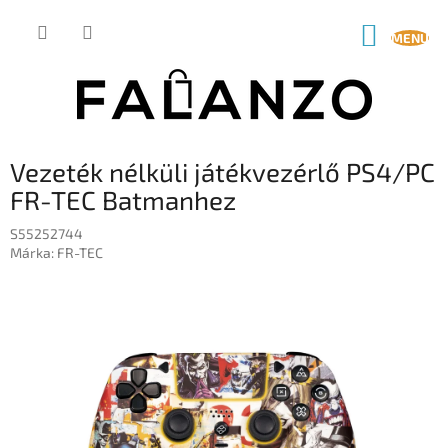
Ugrás
a
KOSÁR
fő
tartalomhoz
Vezeték nélküli játékvezérlő PS4/PC
FR-TEC Batmanhez
S55252744
Márka:
FR-TEC