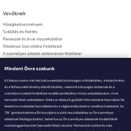
á
b
l
Vevőknek
é
Hűségkedvezmények
c
Szállítás és fizetés
Panaszok és áruk visszaküldése
Általános Szerződési Feltételek
A személyes adatok védelmének feltételei
Elérhetőségi adatok
Mindent Önre szabunk
A Falanzo cookie-kat használ a weboldal biztonságos működéséhez, a teljesítmény
és a felhasználói élmény ellenőrzéséhez, valamint a lényeges tartalmak és a
személyre szabott hirdetések további javításához mind a weboldalunkon, mind
Akarsz kérdezni valamit?
harmadik felek weboldalain. Ehhez az általunk gyűjtött információkat használjuk fel,
beleértve a weboldal használatára és a végberendezésekre vonatkozó adatokat. Az
info@falanzo.hu
"OK" gombra kattintva Ön hozzájárul a sütik használatához az Ön személyes
adatainak feldolgozásához, beleértve az Ön személyes adatainak továbbítását
marketingpartnereink (harmadik felek) részére. Partnereink sütiket és más