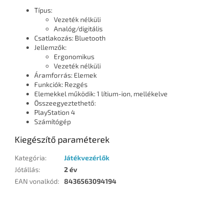
Típus:
Vezeték nélküli
Analóg/digitális
Csatlakozás: Bluetooth
Jellemzők:
Ergonomikus
Vezeték nélküli
Áramforrás: Elemek
Funkciók: Rezgés
Elemekkel működik: 1 lítium-ion, mellékelve
Összeegyeztethető:
PlayStation 4
Számítógép
Kiegészítő paraméterek
Kategória
:
Játékvezérlők
Jótállás
:
2 év
EAN vonalkód
:
8436563094194
L