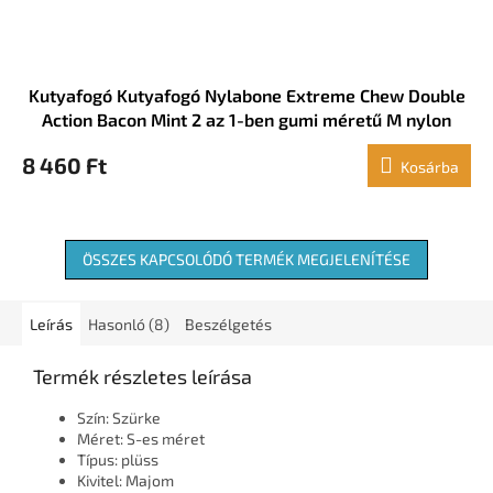
Kutyafogó Kutyafogó Nylabone Extreme Chew Double
Action Bacon Mint 2 az 1-ben gumi méretű M nylon
8 460 Ft
Kosárba
ÖSSZES KAPCSOLÓDÓ TERMÉK MEGJELENÍTÉSE
Leírás
Hasonló (8)
Beszélgetés
Termék részletes leírása
Szín: Szürke
Méret: S-es méret
Típus: plüss
Kivitel: Majom