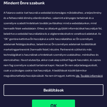
Mindent Önre szabunk
A Falanzo cookie-kat használ a weboldal biztonságos működéséhez, a teljesítmény
és a felhasználói élmény ellenőrzéséhez, valamint a lényeges tartalmak és a
személyre szabott hirdetések további javításához mind a weboldalunkon, mind
Akarsz kérdezni valamit?
harmadik felek weboldalain. Ehhez az általunk gyűjtött információkat használjuk fel,
beleértve a weboldal használatára és a végberendezésekre vonatkozó adatokat. Az
info@falanzo.hu
"OK" gombra kattintva Ön hozzájárul a sütik használatához az Ön személyes
adatainak feldolgozásához, beleértve az Ön személyes adatainak továbbítását
marketingpartnereink (harmadik felek) részére. Partnereink sütiket és más
technológiákat is használnak a hirdetések személyre szabásához, méréséhez és
elemzéséhez. Ha ezt elutasítja, akkor csak alap sütiket fogunk használni, és sajnos
nem fog személyre szabott tartalmat kapni. Hacsak Ön nem adja beleegyezését,
csak a szükséges cookie-kat használjuk. A beállítások között bármikor
megváltoztathatja hozzájárulását. Ha nem ért egyet, kattints
ide.
További információ
Beállítások
Shoptet készítette