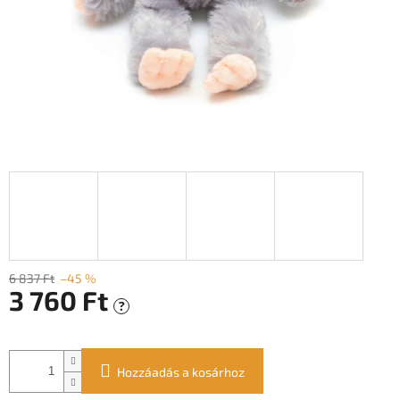
6 837 Ft
–45 %
3 760 Ft
?
Egységár:
Hozzáadás a kosárhoz