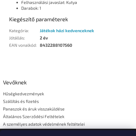
Felhasználási javaslat: Kutya
Darabok: 1
Kiegészítő paraméterek
Kategória
:
Játékok házi kedvenceknek
Jótállás
:
2 év
EAN vonalkód
:
8432288107560
L
á
b
l
Vevőknek
é
Hűségkedvezmények
c
Szállítás és fizetés
Panaszok és áruk visszaküldése
Általános Szerződési Feltételek
A személyes adatok védelmének feltételei
Elérhetőségi adatok