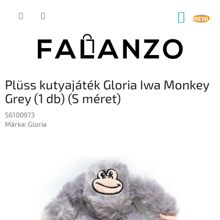
Ugrás
a
KOSÁR
fő
tartalomhoz
Plüss kutyajáték Gloria Iwa Monkey
Grey (1 db) (S méret)
S6100973
Márka:
Gloria