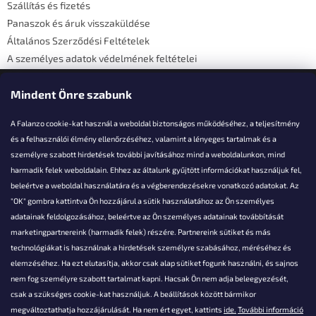
Szállítás és fizetés
Panaszok és áruk visszaküldése
Általános Szerződési Feltételek
A személyes adatok védelmének feltételei
Elérhetőségi adatok
Mindent Önre szabunk
A Falanzo cookie-kat használ a weboldal biztonságos működéséhez, a teljesítmény
és a felhasználói élmény ellenőrzéséhez, valamint a lényeges tartalmak és a
személyre szabott hirdetések további javításához mind a weboldalunkon, mind
Akarsz kérdezni valamit?
harmadik felek weboldalain. Ehhez az általunk gyűjtött információkat használjuk fel,
beleértve a weboldal használatára és a végberendezésekre vonatkozó adatokat. Az
info@falanzo.hu
"OK" gombra kattintva Ön hozzájárul a sütik használatához az Ön személyes
adatainak feldolgozásához, beleértve az Ön személyes adatainak továbbítását
marketingpartnereink (harmadik felek) részére. Partnereink sütiket és más
technológiákat is használnak a hirdetések személyre szabásához, méréséhez és
elemzéséhez. Ha ezt elutasítja, akkor csak alap sütiket fogunk használni, és sajnos
nem fog személyre szabott tartalmat kapni. Hacsak Ön nem adja beleegyezését,
csak a szükséges cookie-kat használjuk. A beállítások között bármikor
megváltoztathatja hozzájárulását. Ha nem ért egyet, kattints
ide.
További információ