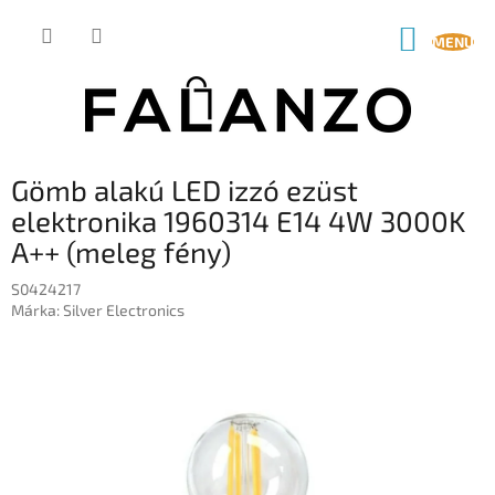
Ugrás
a
KOSÁR
fő
tartalomhoz
Gömb alakú LED izzó ezüst
elektronika 1960314 E14 4W 3000K
A++ (meleg fény)
S0424217
Márka:
Silver Electronics