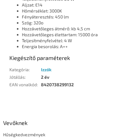
Aljzat: E14
Hőmérséklet: 3000K
Fényáteresztés: 450 lm
Szög: 320o
Hozzávetőleges átmérő: kb 4,5 cm
Hozzávetőleges élettartam: 15000 óra
Teljesítményfelvétel: 4 W
Energia besorolás: A++
Kiegészítő paraméterek
Kategória
:
Izzók
Jótállás
:
2 év
EAN vonalkód
:
8420738299132
L
á
b
l
Vevőknek
é
Hűségkedvezmények
c