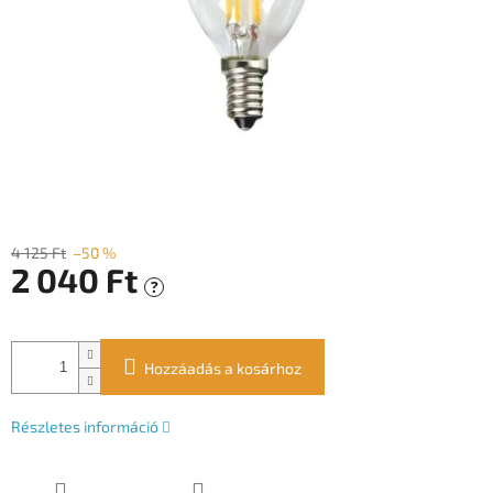
4 125 Ft
–50 %
2 040 Ft
?
Egységár:
Hozzáadás a kosárhoz
Részletes információ