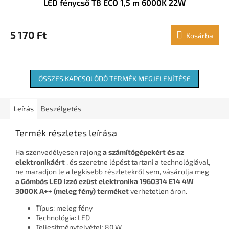
LED fénycső T8 ECO 1,5 m 6000K 22W
5 170 Ft
Kosárba
ÖSSZES KAPCSOLÓDÓ TERMÉK MEGJELENÍTÉSE
Leírás
Beszélgetés
Termék részletes leírása
Ha szenvedélyesen rajong
a számítógépekért és az
elektronikáért
, és szeretne lépést tartani a technológiával,
ne maradjon le a legkisebb részletekről sem, vásárolja meg
a Gömbös LED izzó ezüst elektronika 1960314 E14 4W
3000K A++ (meleg fény) terméket
verhetetlen áron.
Típus: meleg fény
Technológia: LED
Teljesítményfelvétel: 80 W