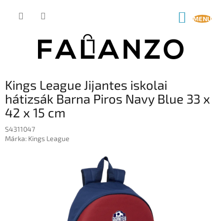
Ugrás
a
KOSÁR
fő
tartalomhoz
Kings League Jijantes iskolai
hátizsák Barna Piros Navy Blue 33 x
42 x 15 cm
S4311047
Márka:
Kings League