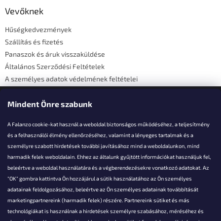
b
l
Vevőknek
é
Hűségkedvezmények
c
Szállítás és fizetés
Panaszok és áruk visszaküldése
Általános Szerződési Feltételek
A személyes adatok védelmének feltételei
Elérhetőségi adatok
Mindent Önre szabunk
A Falanzo cookie-kat használ a weboldal biztonságos működéséhez, a teljesítmény
és a felhasználói élmény ellenőrzéséhez, valamint a lényeges tartalmak és a
személyre szabott hirdetések további javításához mind a weboldalunkon, mind
Akarsz kérdezni valamit?
harmadik felek weboldalain. Ehhez az általunk gyűjtött információkat használjuk fel,
beleértve a weboldal használatára és a végberendezésekre vonatkozó adatokat. Az
info@falanzo.hu
"OK" gombra kattintva Ön hozzájárul a sütik használatához az Ön személyes
adatainak feldolgozásához, beleértve az Ön személyes adatainak továbbítását
marketingpartnereink (harmadik felek) részére. Partnereink sütiket és más
technológiákat is használnak a hirdetések személyre szabásához, méréséhez és