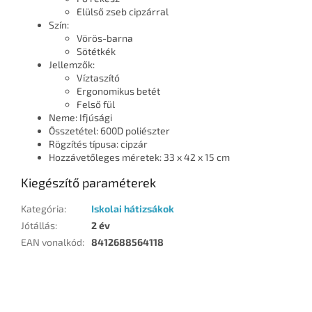
Elülső zseb cipzárral
Szín:
Vörös-barna
Sötétkék
Jellemzők:
Víztaszító
Ergonomikus betét
Felső fül
Neme: Ifjúsági
Összetétel: 600D poliészter
Rögzítés típusa: cipzár
Hozzávetőleges méretek: 33 x 42 x 15 cm
Kiegészítő paraméterek
Kategória
:
Iskolai hátizsákok
Jótállás
:
2 év
EAN vonalkód
:
8412688564118
L
á