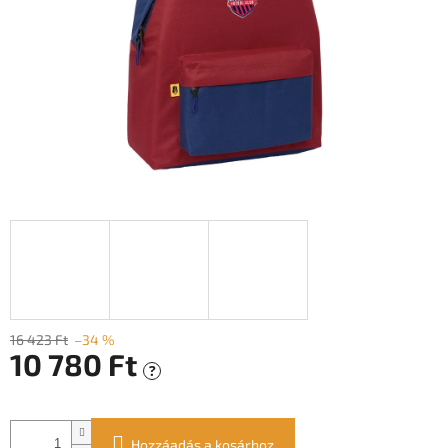
16 423 Ft
–34 %
10 780 Ft
?
Egységár:
Hozzáadás a kosárhoz