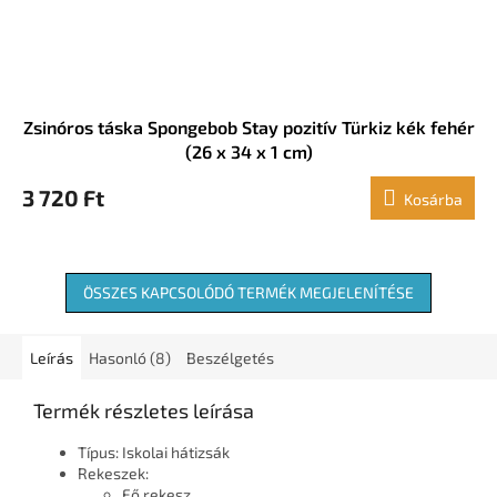
Zsinóros táska Spongebob Stay pozitív Türkiz kék fehér
(26 x 34 x 1 cm)
3 720 Ft
Kosárba
ÖSSZES KAPCSOLÓDÓ TERMÉK MEGJELENÍTÉSE
Leírás
Hasonló (8)
Beszélgetés
Termék részletes leírása
Típus: Iskolai hátizsák
Rekeszek:
Fő rekesz