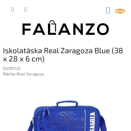
Ugrás
a
KOSÁR
fő
tartalomhoz
Iskolatáska Real Zaragoza Blue (38
x 28 x 6 cm)
S4301125
Márka:
Real Zaragoza