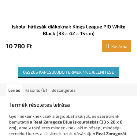
Iskolai hátizsák diákoknak Kings League PIO White
Black (33 x 42 x 15 cm)
10 780 Ft
Kosárba
ÖSSZES KAPCSOLÓDÓ TERMÉK MEGJELENÍTÉSE
Leírás
Hasonló (8)
Beszélgetés
Termék részletes leírása
Gyermekeinknek csak a legjobbat akarjuk, és szeretnénk
bemutatni
a Real Zaragoza Blue iskolatáskát (38 x 28 x 6
cm)
, amely tökéletes mindenkinek, aki minőségi, minőségi
terméket keres a kicsiknek. azok. Vásároljon
Real Zaragozát