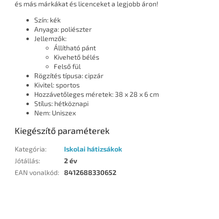
és más márkákat és licenceket a legjobb áron!
Szín: kék
Anyaga: poliészter
Jellemzők:
Állítható pánt
Kivehető bélés
Felső fül
Rögzítés típusa: cipzár
Kivitel: sportos
Hozzávetőleges méretek: 38 x 28 x 6 cm
Stílus: hétköznapi
Nem: Uniszex
Kiegészítő paraméterek
Kategória
:
Iskolai hátizsákok
Jótállás
:
2 év
EAN vonalkód
:
8412688330652
L
á