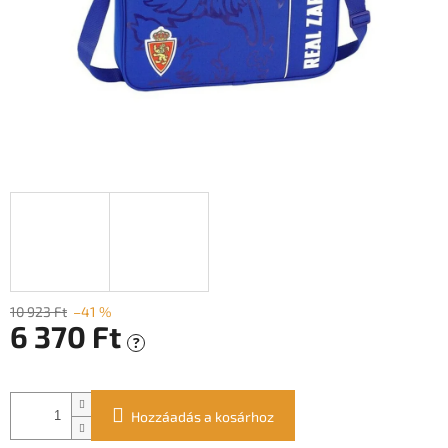
10 923 Ft
–41 %
6 370 Ft
?
Egységár:
Hozzáadás a kosárhoz