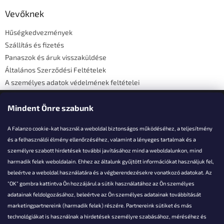
b
l
Vevőknek
é
Hűségkedvezmények
c
Szállítás és fizetés
Panaszok és áruk visszaküldése
Általános Szerződési Feltételek
A személyes adatok védelmének feltételei
Elérhetőségi adatok
Mindent Önre szabunk
A Falanzo cookie-kat használ a weboldal biztonságos működéséhez, a teljesítmény
és a felhasználói élmény ellenőrzéséhez, valamint a lényeges tartalmak és a
személyre szabott hirdetések további javításához mind a weboldalunkon, mind
Akarsz kérdezni valamit?
harmadik felek weboldalain. Ehhez az általunk gyűjtött információkat használjuk fel,
beleértve a weboldal használatára és a végberendezésekre vonatkozó adatokat. Az
info@falanzo.hu
"OK" gombra kattintva Ön hozzájárul a sütik használatához az Ön személyes
adatainak feldolgozásához, beleértve az Ön személyes adatainak továbbítását
marketingpartnereink (harmadik felek) részére. Partnereink sütiket és más
technológiákat is használnak a hirdetések személyre szabásához, méréséhez és