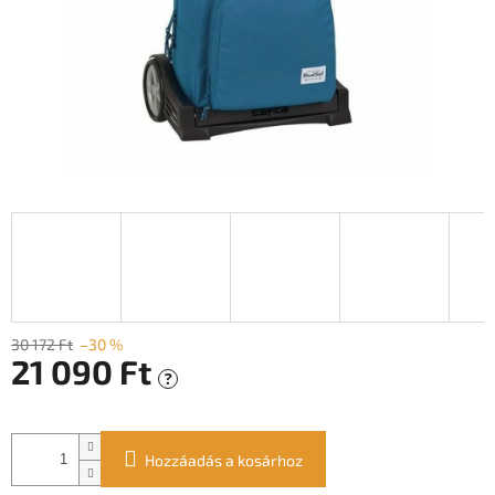
30 172 Ft
–30 %
21 090 Ft
?
Egységár:
Hozzáadás a kosárhoz