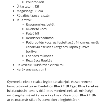
Polipropilén
Űrtartalom: 15l
Magasság: 85 cm
Rögzítés típusa: cipzár
Jellemzők:
Ergonomikus betét
Kivehető kocsi
Felső fül
Rendszerbeállítás
Polipropilén kocsi és festett acél. 14 cm-es kerék
rendkívül csendes rezgéscsillapító gumival
borítva
Csendes működés
Rezgéscsillapítás
Rekeszek: Elülső zseb cipzárral
Kerék anyaga: gumi
Gyermekeinknek csak a legjobbat akarjuk, és szeretnénk
bemutatni nektek
az Evolution BlackFit8 Egeo Blue kerekes
iskolatáskát
, amely tökéletes mindenkinek, aki minőségi,
minőségi terméket keres a kicsiknek. Vásároljon
BlackFit8-
at és más márkákat és licenceket a legjobb áron!