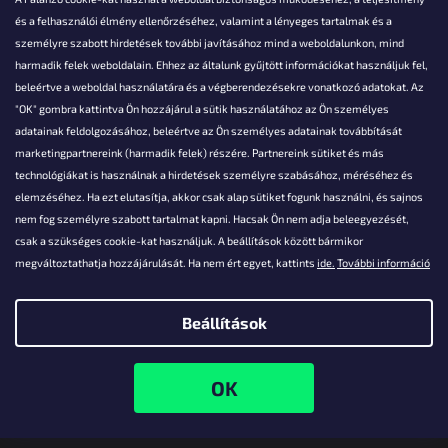
és a felhasználói élmény ellenőrzéséhez, valamint a lényeges tartalmak és a
személyre szabott hirdetések további javításához mind a weboldalunkon, mind
Akarsz kérdezni valamit?
harmadik felek weboldalain. Ehhez az általunk gyűjtött információkat használjuk fel,
beleértve a weboldal használatára és a végberendezésekre vonatkozó adatokat. Az
info@falanzo.hu
"OK" gombra kattintva Ön hozzájárul a sütik használatához az Ön személyes
adatainak feldolgozásához, beleértve az Ön személyes adatainak továbbítását
marketingpartnereink (harmadik felek) részére. Partnereink sütiket és más
technológiákat is használnak a hirdetések személyre szabásához, méréséhez és
elemzéséhez. Ha ezt elutasítja, akkor csak alap sütiket fogunk használni, és sajnos
nem fog személyre szabott tartalmat kapni. Hacsak Ön nem adja beleegyezését,
csak a szükséges cookie-kat használjuk. A beállítások között bármikor
megváltoztathatja hozzájárulását. Ha nem ért egyet, kattints
ide.
További információ
Beállítások
Shoptet készítette
Copyright 2026
Falanzo.hu
. Minden jog fenntartva.