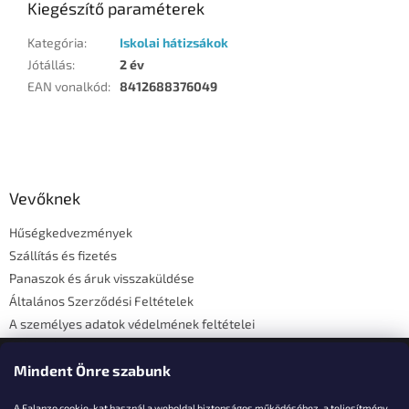
Kiegészítő paraméterek
Kategória
:
Iskolai hátizsákok
Jótállás
:
2 év
EAN vonalkód
:
8412688376049
L
á
b
l
Vevőknek
é
Hűségkedvezmények
c
Szállítás és fizetés
Panaszok és áruk visszaküldése
Általános Szerződési Feltételek
A személyes adatok védelmének feltételei
Elérhetőségi adatok
Mindent Önre szabunk
A Falanzo cookie-kat használ a weboldal biztonságos működéséhez, a teljesítmény