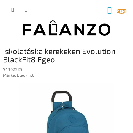
Ugrás
a
KOSÁR
fő
tartalomhoz
Iskolatáska kerekeken Evolution
BlackFit8 Egeo
S4302525
Márka:
BlackFit8