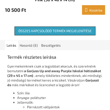
10 500 Ft
Kosárba
ÖSSZES KAPCSOLÓDÓ TERMÉK MEGJELENÍTÉSE
Leírás
Hasonló (8)
Beszélgetés
Termék részletes leírása
Gyermekeinknek csak a legjobbat akarjuk, és szeretnénk
bemutatni
a Gorjuss Up and away Purple Iskolai hátizsákot
(29 x 45 x 17 cm)
, amely tökéletes mindenkinek, aki minőségi,
jó minőségű terméket keres a kicsiket. Vásároljon
Gorjusst
és
más márkákat és licenceket a legjobb áron!
Szín: lila
Anyaga: poliészter
Jellemzők:
Párnázott vállpántok