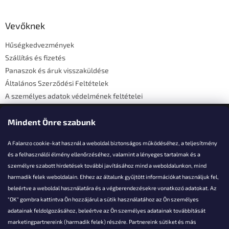
á
b
l
Vevőknek
é
Hűségkedvezmények
c
Szállítás és fizetés
Panaszok és áruk visszaküldése
Általános Szerződési Feltételek
A személyes adatok védelmének feltételei
Elérhetőségi adatok
Mindent Önre szabunk
A Falanzo cookie-kat használ a weboldal biztonságos működéséhez, a teljesítmény
és a felhasználói élmény ellenőrzéséhez, valamint a lényeges tartalmak és a
személyre szabott hirdetések további javításához mind a weboldalunkon, mind
Akarsz kérdezni valamit?
harmadik felek weboldalain. Ehhez az általunk gyűjtött információkat használjuk fel,
beleértve a weboldal használatára és a végberendezésekre vonatkozó adatokat. Az
info@falanzo.hu
"OK" gombra kattintva Ön hozzájárul a sütik használatához az Ön személyes
adatainak feldolgozásához, beleértve az Ön személyes adatainak továbbítását
marketingpartnereink (harmadik felek) részére. Partnereink sütiket és más