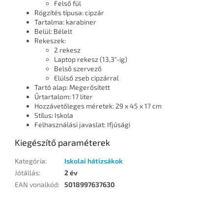
Felső fül
Rögzítés típusa: cipzár
Tartalma: karabiner
Belül: Bélelt
Rekeszek:
2 rekesz
Laptop rekesz (13,3"-ig)
Belső szervező
Elülső zseb cipzárral
Tartó alap: Megerősített
Űrtartalom: 17 liter
Hozzávetőleges méretek: 29 x 45 x 17 cm
Stílus: Iskola
Felhasználási javaslat: Ifjúsági
Kiegészítő paraméterek
Kategória
:
Iskolai hátizsákok
Jótállás
:
2 év
EAN vonalkód
:
5018997637630
L