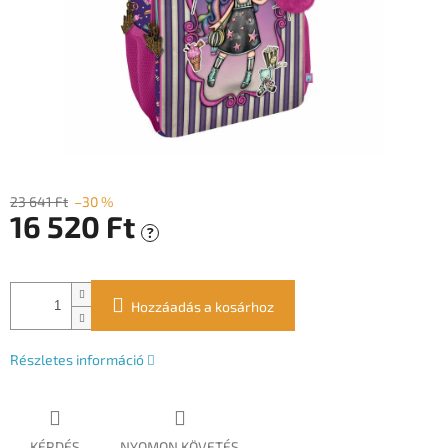
23 641 Ft
–30 %
16 520 Ft
?
Egységár:
Hozzáadás a kosárhoz
Részletes információ
KÉRDÉS
NYOMON KÖVETÉS