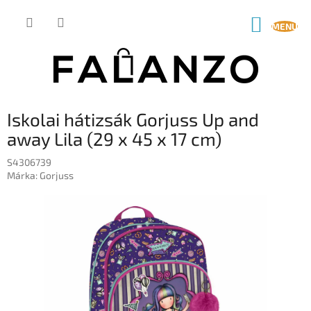
Ugrás
a
KOSÁR
fő
tartalomhoz
Iskolai hátizsák Gorjuss Up and
away Lila (29 x 45 x 17 cm)
S4306739
Márka:
Gorjuss