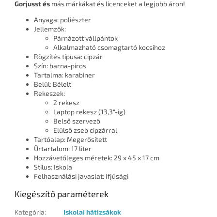
Gorjusst és
más márkákat és licenceket a legjobb áron!
Anyaga: poliészter
Jellemzők:
Párnázott vállpántok
Alkalmazható csomagtartó kocsihoz
Rögzítés típusa: cipzár
Szín: barna-piros
Tartalma: karabiner
Belül: Bélelt
Rekeszek:
2 rekesz
Laptop rekesz (13,3"-ig)
Belső szervező
Elülső zseb cipzárral
Tartóalap: Megerősített
Űrtartalom: 17 liter
Hozzávetőleges méretek: 29 x 45 x 17 cm
Stílus: Iskola
Felhasználási javaslat: Ifjúsági
Kiegészítő paraméterek
Kategória
:
Iskolai hátizsákok