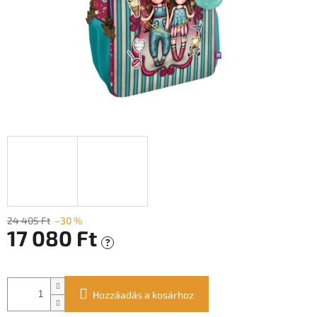
24 405 Ft
–30 %
17 080 Ft
?
Egységár:
Hozzáadás a kosárhoz