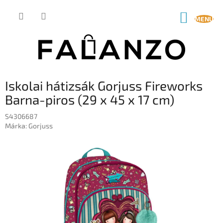
Ugrás
a
KOSÁR
fő
tartalomhoz
Iskolai hátizsák Gorjuss Fireworks
Barna-piros (29 x 45 x 17 cm)
S4306687
Márka:
Gorjuss