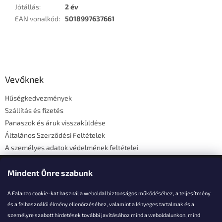
Jótállás
:
2 év
EAN vonalkód
:
5018997637661
L
á
b
l
Vevőknek
é
Hűségkedvezmények
c
Szállítás és fizetés
Panaszok és áruk visszaküldése
Általános Szerződési Feltételek
A személyes adatok védelmének feltételei
Elérhetőségi adatok
Mindent Önre szabunk
A Falanzo cookie-kat használ a weboldal biztonságos működéséhez, a teljesítmény
és a felhasználói élmény ellenőrzéséhez, valamint a lényeges tartalmak és a
személyre szabott hirdetések további javításához mind a weboldalunkon, mind
Akarsz kérdezni valamit?