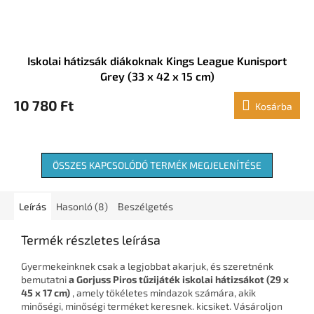
Iskolai hátizsák diákoknak Kings League Kunisport
Grey (33 x 42 x 15 cm)
10 780 Ft
Kosárba
ÖSSZES KAPCSOLÓDÓ TERMÉK MEGJELENÍTÉSE
Leírás
Hasonló (8)
Beszélgetés
Termék részletes leírása
Gyermekeinknek csak a legjobbat akarjuk, és szeretnénk
bemutatni
a Gorjuss Piros tűzijáték iskolai hátizsákot (29 x
45 x 17 cm)
, amely tökéletes mindazok számára, akik
minőségi, minőségi terméket keresnek. kicsiket. Vásároljon