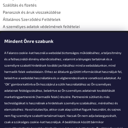
c
Szállítás és fizetés
Panaszok és áruk visszaküldése
Általános Szerződési Feltételek
A személyes adatok védelmének feltételei
Elérhetőségi adatok
Mindent Önre szabunk
A Falanzo cookie-kat használ a weboldal biztonságos működéséhez, a teljesítmény
és a felhasználói élmény ellenőrzéséhez, valamint a lényeges tartalmak és a
személyre szabott hirdetések további javításához mind a weboldalunkon, mind
Akarsz kérdezni valamit?
harmadik felek weboldalain. Ehhez az általunk gyűjtött információkat használjuk fel,
beleértve a weboldal használatára és a végberendezésekre vonatkozó adatokat. Az
info@falanzo.hu
"OK" gombra kattintva Ön hozzájárul a sütik használatához az Ön személyes
adatainak feldolgozásához, beleértve az Ön személyes adatainak továbbítását
marketingpartnereink (harmadik felek) részére. Partnereink sütiket és más
technológiákat is használnak a hirdetések személyre szabásához, méréséhez és
elemzéséhez. Ha ezt elutasítja, akkor csak alap sütiket fogunk használni, és sajnos
nem fog személyre szabott tartalmat kapni. Hacsak Ön nem adja beleegyezését,
csak a szükséges cookie-kat használjuk. A beállítások között bármikor