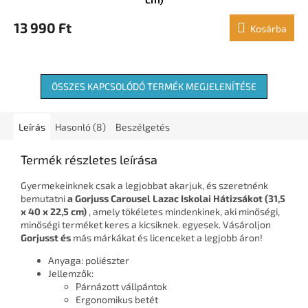
13 990 Ft
Kosárba
ÖSSZES KAPCSOLÓDÓ TERMÉK MEGJELENÍTÉSE
Leírás
Hasonló (8)
Beszélgetés
Termék részletes leírása
Gyermekeinknek csak a legjobbat akarjuk, és szeretnénk
bemutatni
a Gorjuss Carousel Lazac Iskolai Hátizsákot (31,5
x 40 x 22,5 cm)
, amely tökéletes mindenkinek, aki minőségi,
minőségi terméket keres a kicsiknek. egyesek. Vásároljon
Gorjusst és
más márkákat és licenceket a legjobb áron!
Anyaga: poliészter
Jellemzők:
Párnázott vállpántok
Ergonomikus betét