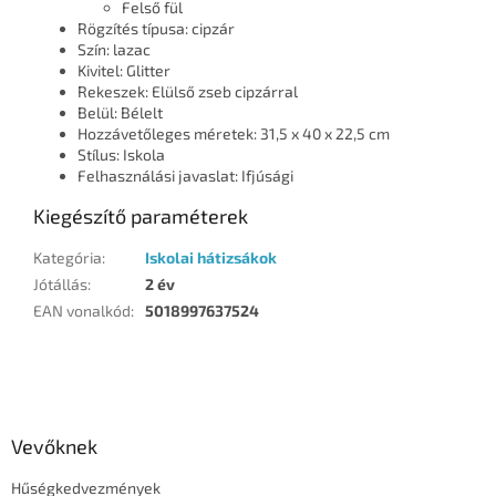
Felső fül
Rögzítés típusa: cipzár
Szín: lazac
Kivitel: Glitter
Rekeszek: Elülső zseb cipzárral
Belül: Bélelt
Hozzávetőleges méretek: 31,5 x 40 x 22,5 cm
Stílus: Iskola
Felhasználási javaslat: Ifjúsági
Kiegészítő paraméterek
Kategória
:
Iskolai hátizsákok
Jótállás
:
2 év
EAN vonalkód
:
5018997637524
L
á
b
l
Vevőknek
é
Hűségkedvezmények