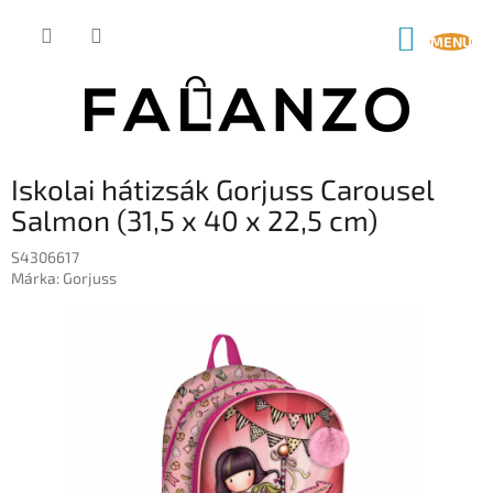
Ugrás
a
KOSÁR
fő
tartalomhoz
Iskolai hátizsák Gorjuss Carousel
Salmon (31,5 x 40 x 22,5 cm)
S4306617
Márka:
Gorjuss