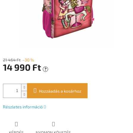
21 464 Ft
–30 %
14 990 Ft
?
Egységár:
Hozzáadás a kosárhoz
Részletes információ
KÉRDÉS
NYOMON KÖVETÉS