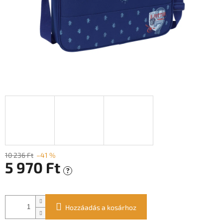
10 236 Ft
–41 %
5 970 Ft
?
Egységár:
Hozzáadás a kosárhoz