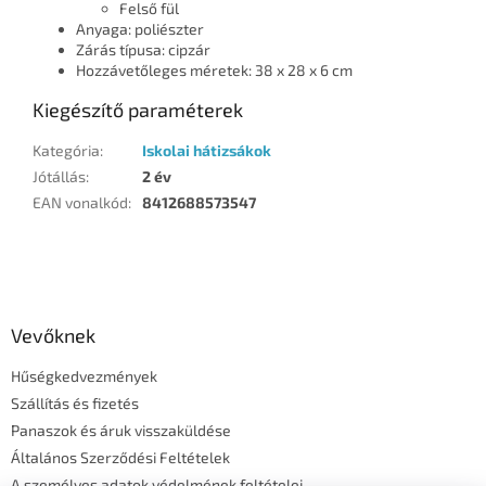
Felső fül
Anyaga: poliészter
Zárás típusa: cipzár
Hozzávetőleges méretek: 38 x 28 x 6 cm
Kiegészítő paraméterek
Kategória
:
Iskolai hátizsákok
Jótállás
:
2 év
EAN vonalkód
:
8412688573547
L
á
b
l
Vevőknek
é
Hűségkedvezmények
c
Szállítás és fizetés
Panaszok és áruk visszaküldése
Általános Szerződési Feltételek
A személyes adatok védelmének feltételei