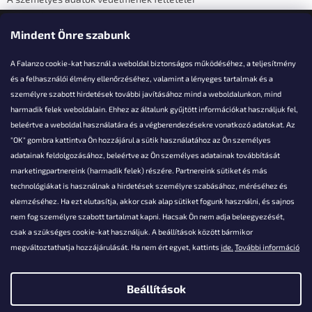
Elérhetőségi adatok
Mindent Önre szabunk
A Falanzo cookie-kat használ a weboldal biztonságos működéséhez, a teljesítmény
és a felhasználói élmény ellenőrzéséhez, valamint a lényeges tartalmak és a
személyre szabott hirdetések további javításához mind a weboldalunkon, mind
Akarsz kérdezni valamit?
harmadik felek weboldalain. Ehhez az általunk gyűjtött információkat használjuk fel,
beleértve a weboldal használatára és a végberendezésekre vonatkozó adatokat. Az
info@falanzo.hu
"OK" gombra kattintva Ön hozzájárul a sütik használatához az Ön személyes
adatainak feldolgozásához, beleértve az Ön személyes adatainak továbbítását
marketingpartnereink (harmadik felek) részére. Partnereink sütiket és más
technológiákat is használnak a hirdetések személyre szabásához, méréséhez és
elemzéséhez. Ha ezt elutasítja, akkor csak alap sütiket fogunk használni, és sajnos
nem fog személyre szabott tartalmat kapni. Hacsak Ön nem adja beleegyezését,
csak a szükséges cookie-kat használjuk. A beállítások között bármikor
megváltoztathatja hozzájárulását. Ha nem ért egyet, kattints
ide.
További információ
Beállítások
Shoptet készítette