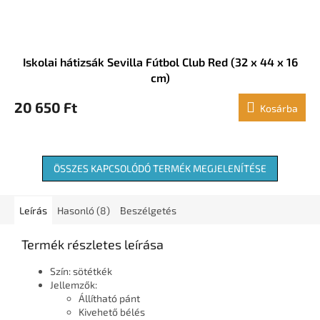
Iskolai hátizsák Sevilla Fútbol Club Red (32 x 44 x 16
cm)
20 650 Ft
Kosárba
ÖSSZES KAPCSOLÓDÓ TERMÉK MEGJELENÍTÉSE
Leírás
Hasonló (8)
Beszélgetés
Termék részletes leírása
Szín: sötétkék
Jellemzők:
Állítható pánt
Kivehető bélés