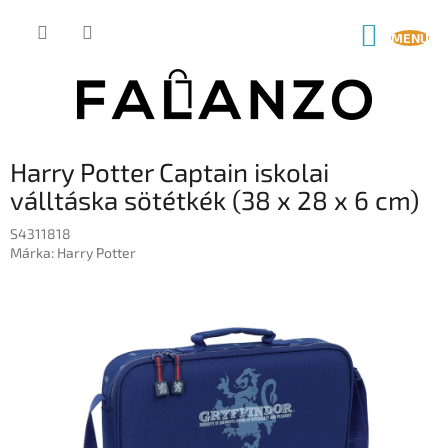
Ugrás
a
KOSÁR
fő
tartalomhoz
Harry Potter Captain iskolai
válltáska sötétkék (38 x 28 x 6 cm)
S4311818
Márka:
Harry Potter