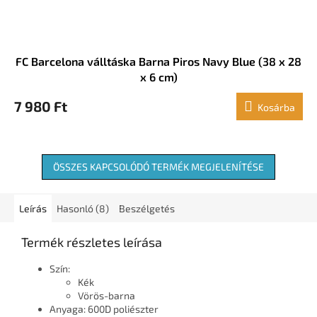
FC Barcelona válltáska Barna Piros Navy Blue (38 x 28
x 6 cm)
7 980 Ft
Kosárba
ÖSSZES KAPCSOLÓDÓ TERMÉK MEGJELENÍTÉSE
Leírás
Hasonló (8)
Beszélgetés
Termék részletes leírása
Szín:
Kék
Vörös-barna
Anyaga: 600D poliészter