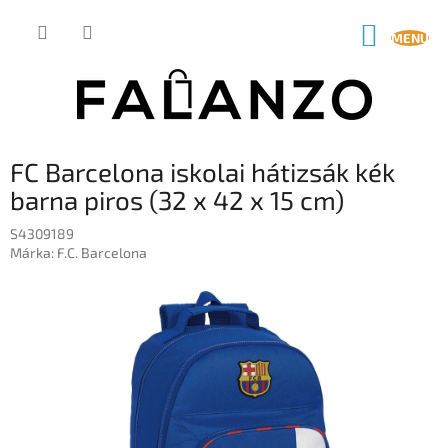
Ugrás
a
KOSÁR
fő
tartalomhoz
FC Barcelona iskolai hátizsák kék
barna piros (32 x 42 x 15 cm)
S4309189
Márka:
F.C. Barcelona