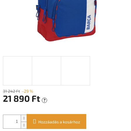
31 242 Ft
–29 %
21 890 Ft
?
Egységár:
Hozzáadás a kosárhoz