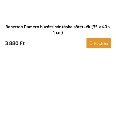
Benetton Damero húzózsinór táska sötétkék (35 x 40 x
1 cm)
3 880 Ft
Kosárba