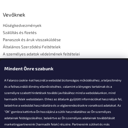
á
b
l
Vevőknek
é
Hűségkedvezmények
c
Szállítás és fizetés
Panaszok és áruk visszaküldése
Általános Szerződési Feltételek
A személyes adatok védelmének feltételei
Elérhetőségi adatok
Mindent Önre szabunk
A Falanzo cookie-kat használ a weboldal biztonságos működéséhez, a teljesítmény
és a felhasználói élmény ellenőrzéséhez, valamint a lényeges tartalmak és a
személyre szabott hirdetések további javításához mind a weboldalunkon, mind
Akarsz kérdezni valamit?
harmadik felek weboldalain. Ehhez az általunk gyűjtött információkat használjuk fel,
beleértve a weboldal használatára és a végberendezésekre vonatkozó adatokat. Az
info@falanzo.hu
"OK" gombra kattintva Ön hozzájárul a sütik használatához az Ön személyes
adatainak feldolgozásához, beleértve az Ön személyes adatainak továbbítását
marketingpartnereink (harmadik felek) részére. Partnereink sütiket és más