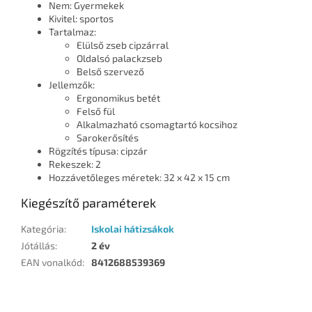
Nem: Gyermekek
Kivitel: sportos
Tartalmaz:
Elülső zseb cipzárral
Oldalsó palackzseb
Belső szervező
Jellemzők:
Ergonomikus betét
Felső fül
Alkalmazható csomagtartó kocsihoz
Sarokerősítés
Rögzítés típusa: cipzár
Rekeszek: 2
Hozzávetőleges méretek: 32 x 42 x 15 cm
Kiegészítő paraméterek
Kategória
:
Iskolai hátizsákok
Jótállás
:
2 év
EAN vonalkód
:
8412688539369
L