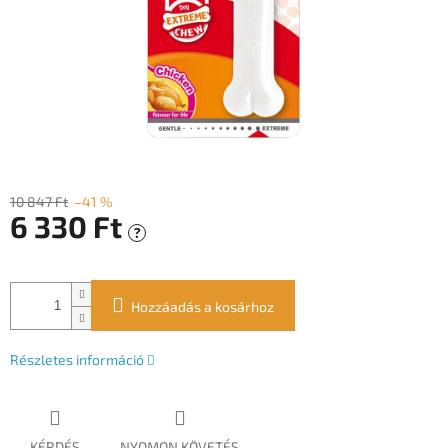
10 847 Ft
–41 %
6 330 Ft
?
Egységár:
Hozzáadás a kosárhoz
Részletes információ
KÉRDÉS
NYOMON KÖVETÉS