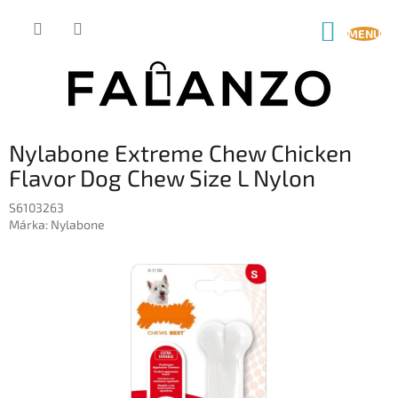
Ugrás
a
KOSÁR
fő
tartalomhoz
Nylabone Extreme Chew Chicken
Flavor Dog Chew Size L Nylon
S6103263
Márka:
Nylabone