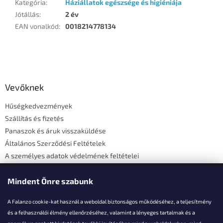
Kategória
:
Háziállatok egészsége és higiéniája
Jótállás
:
2 év
EAN vonalkód
:
0018214778134
L
á
b
l
Vevőknek
é
Hűségkedvezmények
c
Szállítás és fizetés
Panaszok és áruk visszaküldése
Általános Szerződési Feltételek
A személyes adatok védelmének feltételei
Elérhetőségi adatok
Mindent Önre szabunk
A Falanzo cookie-kat használ a weboldal biztonságos működéséhez, a teljesítmény
és a felhasználói élmény ellenőrzéséhez, valamint a lényeges tartalmak és a