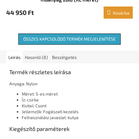
44 950 Ft
Kosárba
ÖSSZES KAPCSOLÓDÓ TERMÉK MEGJELENÍTÉSE
Leírás
Hasonló (8)
Beszélgetés
Termék részletes leírása
Anyaga: Nylon
Méret: S-es méret
Íz: csirke
Kivitel: Csont
Jellemzők: Fogászati ​​kezelés
Felhasználási javaslat: kutya
Kiegészítő paraméterek