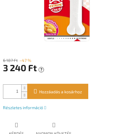
6 187 Ft
–47 %
3 240 Ft
?
Egységár:
Hozzáadás a kosárhoz
Részletes információ
KÉRDÉS
NYOMON KÖVETÉS