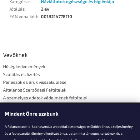
Kategória
:
Háziállatok egészsége és higiéniája
Jótállás
:
2 év
EAN vonalkód
:
0018214778110
L
á
b
l
Vevőknek
é
Hűségkedvezmények
c
Szállítás és fizetés
Panaszok és áruk visszaküldése
Általános Szerződési Feltételek
A személyes adatok védelmének feltételei
Elérhetőségi adatok
Mindent Önre szabunk
A Falanzo cookie-kat használ a weboldal biztonságos működéséhez, a teljesítmény
és a felhasználói élmény ellenőrzéséhez, valamint a lényeges tartalmak és a