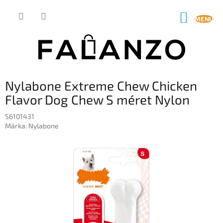
Ugrás
a
KOSÁR
fő
tartalomhoz
Nylabone Extreme Chew Chicken
Flavor Dog Chew S méret Nylon
S6101431
Márka:
Nylabone