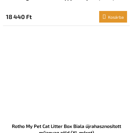
18 440 Ft
Kosárba
Rotho My Pet Cat Litter Box Biala újrahasznosított
műanyag zöld (XL méret)