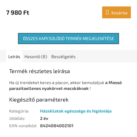
7 980 Ft
Kosárba
ÖSSZES KAPCSOLÓDÓ TERMÉK MEGJELENÍTÉSE
Leírás
Hasonló (8)
Beszélgetés
Termék részletes leírása
Ha új trendeket keres a piacon, akkor bemutatjuk
a Massó
parazitaellenes nyakörvet macskáknak
!
Kiegészítő paraméterek
Kategória
:
Háziállatok egészsége és higiéniája
Jótállás
:
2 év
EAN vonalkód
:
8424084002101