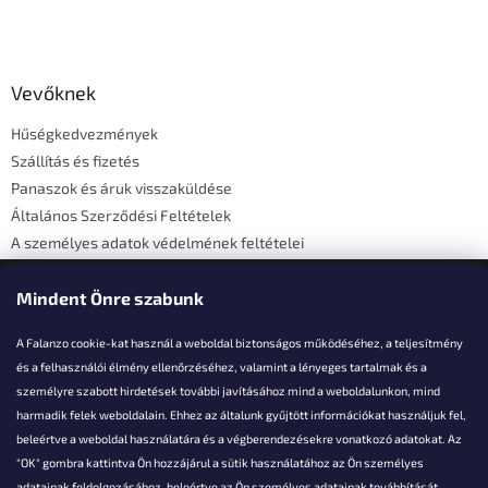
L
á
b
l
Vevőknek
é
Hűségkedvezmények
c
Szállítás és fizetés
Panaszok és áruk visszaküldése
Általános Szerződési Feltételek
A személyes adatok védelmének feltételei
Elérhetőségi adatok
Mindent Önre szabunk
A Falanzo cookie-kat használ a weboldal biztonságos működéséhez, a teljesítmény
és a felhasználói élmény ellenőrzéséhez, valamint a lényeges tartalmak és a
személyre szabott hirdetések további javításához mind a weboldalunkon, mind
Akarsz kérdezni valamit?
harmadik felek weboldalain. Ehhez az általunk gyűjtött információkat használjuk fel,
beleértve a weboldal használatára és a végberendezésekre vonatkozó adatokat. Az
info@falanzo.hu
"OK" gombra kattintva Ön hozzájárul a sütik használatához az Ön személyes
adatainak feldolgozásához, beleértve az Ön személyes adatainak továbbítását