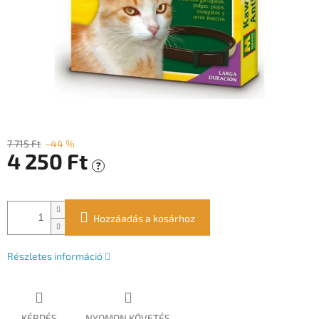
7 715 Ft
–44 %
4 250 Ft
?
Egységár:
Hozzáadás a kosárhoz
Részletes információ
KÉRDÉS
NYOMON KÖVETÉS