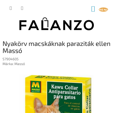
Ugrás
a
KOSÁR
fő
tartalomhoz
Nyakörv macskáknak paraziták ellen
Massó
S7904605
Márka:
Massó