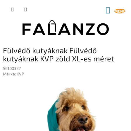
Ugrás
a
KOSÁR
fő
tartalomhoz
Fülvédő kutyáknak Fülvédő
kutyáknak KVP zöld XL-es méret
S6100337
Márka:
KVP