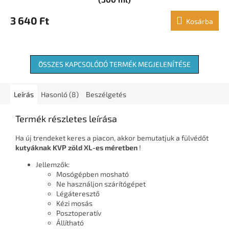
3 640 Ft
Kosárba
ÖSSZES KAPCSOLÓDÓ TERMÉK MEGJELENÍTÉSE
Leírás
Hasonló (8)
Beszélgetés
Termék részletes leírása
Ha új trendeket keres a piacon, akkor bemutatjuk a fülvédőt
kutyáknak
KVP zöld XL-es méretben
!
Jellemzők:
Mosógépben mosható
Ne használjon szárítógépet
Légáteresztő
Kézi mosás
Posztoperatív
Állítható