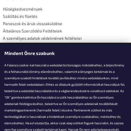
é
Hűségkedvezmények
c
Szállítás és fizetés
Panaszok és áruk visszaküldése
Általános Szerződési Feltételek
A személyes adatok védelmének feltételei
Elérhetőségi adatok
Mindent Önre szabunk
A Falanzo cookie-kat használ a weboldal biztonságos működéséhez, a teljesítmény
és a felhasználói élmény ellenőrzéséhez, valamint a lényeges tartalmak és a
személyre szabott hirdetések további javításához mind a weboldalunkon, mind
Akarsz kérdezni valamit?
harmadik felek weboldalain. Ehhez az általunk gyűjtött információkat használjuk fel,
beleértve a weboldal használatára és a végberendezésekre vonatkozó adatokat. Az
info@falanzo.hu
"OK" gombra kattintva Ön hozzájárul a sütik használatához az Ön személyes
adatainak feldolgozásához, beleértve az Ön személyes adatainak továbbítását
marketingpartnereink (harmadik felek) részére. Partnereink sütiket és más
technológiákat is használnak a hirdetések személyre szabásához, méréséhez és
elemzéséhez. Ha ezt elutasítja, akkor csak alap sütiket fogunk használni, és sajnos
nem fog személyre szabott tartalmat kapni. Hacsak Ön nem adja beleegyezését,