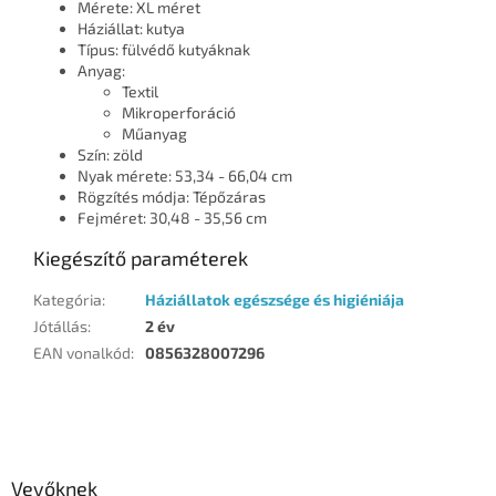
Mérete: XL méret
Háziállat: kutya
Típus: fülvédő kutyáknak
Anyag:
Textil
Mikroperforáció
Műanyag
Szín: zöld
Nyak mérete: 53,34 - 66,04 cm
Rögzítés módja: Tépőzáras
Fejméret: 30,48 - 35,56 cm
Kiegészítő paraméterek
Kategória
:
Háziállatok egészsége és higiéniája
Jótállás
:
2 év
EAN vonalkód
:
0856328007296
L
á
b
l
Vevőknek