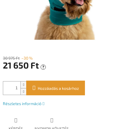
30 975 Ft
–30 %
21 650 Ft
?
Egységár:
Hozzáadás a kosárhoz
Részletes információ
KÉRDÉS
NYOMON KÖVETÉS