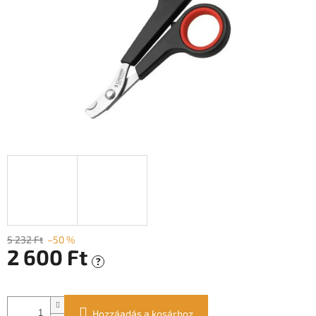
5 232 Ft
–50 %
2 600 Ft
?
Egységár:
Hozzáadás a kosárhoz