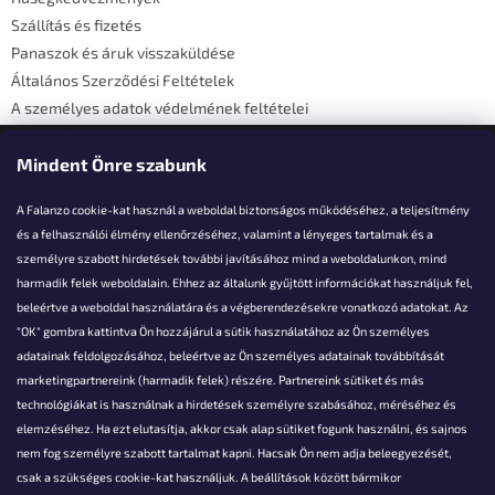
c
Szállítás és fizetés
Panaszok és áruk visszaküldése
Általános Szerződési Feltételek
A személyes adatok védelmének feltételei
Elérhetőségi adatok
Mindent Önre szabunk
A Falanzo cookie-kat használ a weboldal biztonságos működéséhez, a teljesítmény
és a felhasználói élmény ellenőrzéséhez, valamint a lényeges tartalmak és a
személyre szabott hirdetések további javításához mind a weboldalunkon, mind
Akarsz kérdezni valamit?
harmadik felek weboldalain. Ehhez az általunk gyűjtött információkat használjuk fel,
beleértve a weboldal használatára és a végberendezésekre vonatkozó adatokat. Az
info@falanzo.hu
"OK" gombra kattintva Ön hozzájárul a sütik használatához az Ön személyes
adatainak feldolgozásához, beleértve az Ön személyes adatainak továbbítását
marketingpartnereink (harmadik felek) részére. Partnereink sütiket és más
technológiákat is használnak a hirdetések személyre szabásához, méréséhez és
elemzéséhez. Ha ezt elutasítja, akkor csak alap sütiket fogunk használni, és sajnos
nem fog személyre szabott tartalmat kapni. Hacsak Ön nem adja beleegyezését,
csak a szükséges cookie-kat használjuk. A beállítások között bármikor