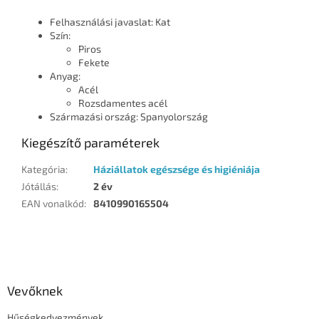
Felhasználási javaslat: Kat
Szín:
Piros
Fekete
Anyag:
Acél
Rozsdamentes acél
Származási ország: Spanyolország
Kiegészítő paraméterek
Kategória
:
Háziállatok egészsége és higiéniája
Jótállás
:
2 év
EAN vonalkód
:
8410990165504
L
á
b
l
Vevőknek
é
Hűségkedvezmények