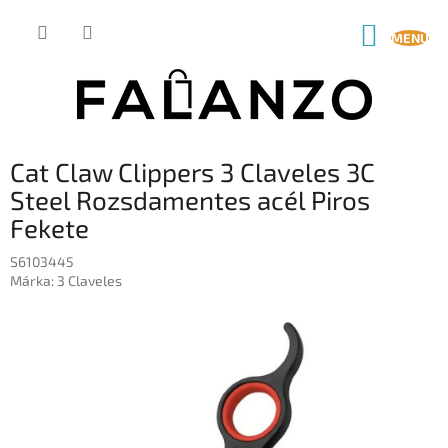
Ugrás
a
KOSÁR
fő
tartalomhoz
Cat Claw Clippers 3 Claveles 3C
Steel Rozsdamentes acél Piros
Fekete
S6103445
Márka:
3 Claveles