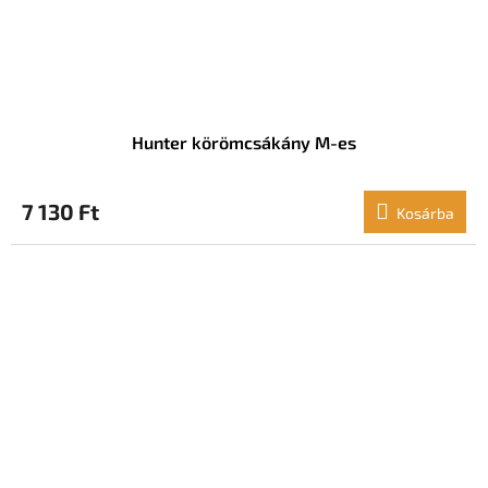
Hunter körömcsákány M-es
7 130 Ft
Kosárba