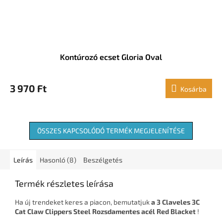
Kontúrozó ecset Gloria Oval
3 970 Ft
Kosárba
ÖSSZES KAPCSOLÓDÓ TERMÉK MEGJELENÍTÉSE
Leírás
Hasonló (8)
Beszélgetés
Termék részletes leírása
Ha új trendeket keres a piacon, bemutatjuk
a 3 Claveles 3C
Cat Claw Clippers Steel Rozsdamentes acél Red Blacket
!