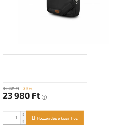
34 221 Ft
–29 %
23 980 Ft
?
Egységár:
Hozzáadás a kosárhoz