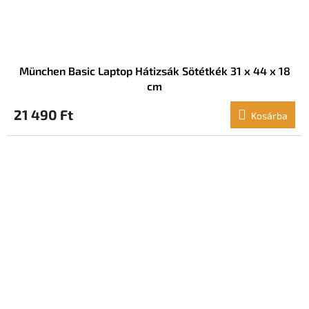
München Basic Laptop Hátizsák Sötétkék 31 x 44 x 18
cm
21 490 Ft
Kosárba