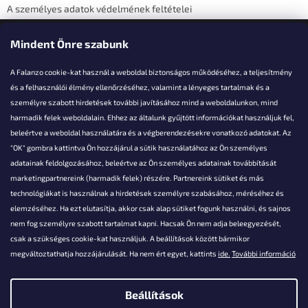
A személyes adatok védelmének feltételei
Elérhetőségi adatok
Mindent Önre szabunk
A Falanzo cookie-kat használ a weboldal biztonságos működéséhez, a teljesítmény
és a felhasználói élmény ellenőrzéséhez, valamint a lényeges tartalmak és a
személyre szabott hirdetések további javításához mind a weboldalunkon, mind
Akarsz kérdezni valamit?
harmadik felek weboldalain. Ehhez az általunk gyűjtött információkat használjuk fel,
beleértve a weboldal használatára és a végberendezésekre vonatkozó adatokat. Az
info@falanzo.hu
"OK" gombra kattintva Ön hozzájárul a sütik használatához az Ön személyes
adatainak feldolgozásához, beleértve az Ön személyes adatainak továbbítását
marketingpartnereink (harmadik felek) részére. Partnereink sütiket és más
technológiákat is használnak a hirdetések személyre szabásához, méréséhez és
elemzéséhez. Ha ezt elutasítja, akkor csak alap sütiket fogunk használni, és sajnos
nem fog személyre szabott tartalmat kapni. Hacsak Ön nem adja beleegyezését,
csak a szükséges cookie-kat használjuk. A beállítások között bármikor
megváltoztathatja hozzájárulását. Ha nem ért egyet, kattints
ide.
További információ
Beállítások
Shoptet készítette