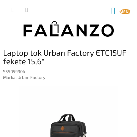
Ugrás
a
KOSÁR
fő
tartalomhoz
Laptop tok Urban Factory ETC15UF
fekete 15,6"
S55059904
Márka:
Urban Factory