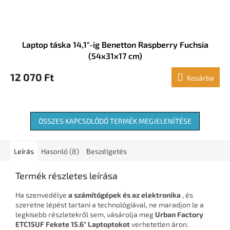
Laptop táska 14,1"-ig Benetton Raspberry Fuchsia
(54x31x17 cm)
12 070 Ft
Kosárba
ÖSSZES KAPCSOLÓDÓ TERMÉK MEGJELENÍTÉSE
Leírás
Hasonló (8)
Beszélgetés
Termék részletes leírása
Ha szenvedélye
a számítógépek és az elektronika
, és
szeretne lépést tartani a technológiával, ne maradjon le a
legkisebb részletekről sem, vásárolja meg
Urban Factory
ETC15UF Fekete 15.6" Laptoptokot
verhetetlen áron.