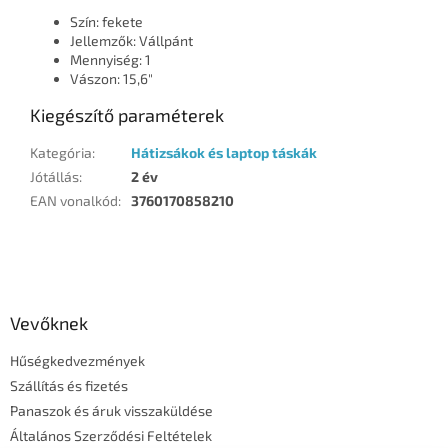
Szín: fekete
Jellemzők: Vállpánt
Mennyiség: 1
Vászon: 15,6"
Kiegészítő paraméterek
Kategória
:
Hátizsákok és laptop táskák
Jótállás
:
2 év
EAN vonalkód
:
3760170858210
L
á
b
l
Vevőknek
é
Hűségkedvezmények
c
Szállítás és fizetés
Panaszok és áruk visszaküldése
Általános Szerződési Feltételek