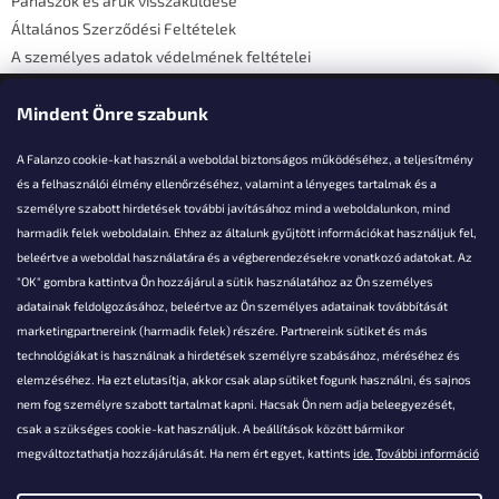
Panaszok és áruk visszaküldése
Általános Szerződési Feltételek
A személyes adatok védelmének feltételei
Elérhetőségi adatok
Mindent Önre szabunk
A Falanzo cookie-kat használ a weboldal biztonságos működéséhez, a teljesítmény
és a felhasználói élmény ellenőrzéséhez, valamint a lényeges tartalmak és a
személyre szabott hirdetések további javításához mind a weboldalunkon, mind
Akarsz kérdezni valamit?
harmadik felek weboldalain. Ehhez az általunk gyűjtött információkat használjuk fel,
beleértve a weboldal használatára és a végberendezésekre vonatkozó adatokat. Az
info@falanzo.hu
"OK" gombra kattintva Ön hozzájárul a sütik használatához az Ön személyes
adatainak feldolgozásához, beleértve az Ön személyes adatainak továbbítását
marketingpartnereink (harmadik felek) részére. Partnereink sütiket és más
technológiákat is használnak a hirdetések személyre szabásához, méréséhez és
elemzéséhez. Ha ezt elutasítja, akkor csak alap sütiket fogunk használni, és sajnos
nem fog személyre szabott tartalmat kapni. Hacsak Ön nem adja beleegyezését,
csak a szükséges cookie-kat használjuk. A beállítások között bármikor
megváltoztathatja hozzájárulását. Ha nem ért egyet, kattints
ide.
További információ