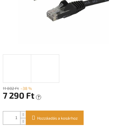
11 802 Ft
–38 %
7 290 Ft
?
Egységár:
Hozzáadás a kosárhoz