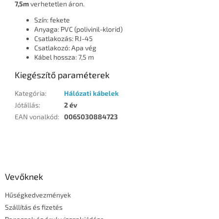
7,5m
verhetetlen áron.
Szín: fekete
Anyaga: PVC (polivinil-klorid)
Csatlakozás: RJ-45
Csatlakozó: Apa vég
Kábel hossza: 7,5 m
Kiegészítő paraméterek
Kategória
:
Hálózati kábelek
Jótállás
:
2 év
EAN vonalkód
:
0065030884723
L
á
b
l
Vevőknek
é
Hűségkedvezmények
c
Szállítás és fizetés