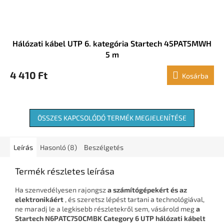
Hálózati kábel UTP 6. kategória Startech 45PAT5MWH
5 m
4 410 Ft
Kosárba
ÖSSZES KAPCSOLÓDÓ TERMÉK MEGJELENÍTÉSE
Leírás
Hasonló (8)
Beszélgetés
Termék részletes leírása
Ha szenvedélyesen rajongsz
a számítógépekért és az
elektronikáért
, és szeretsz lépést tartani a technológiával,
ne maradj le a legkisebb részletekről sem, vásárold meg
a
Startech N6PATC750CMBK Category 6 UTP hálózati kábelt