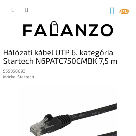
Ugrás
a
KOSÁR
fő
tartalomhoz
Hálózati kábel UTP 6. kategória
Startech N6PATC750CMBK 7,5 m
S55058893
Márka:
Startech