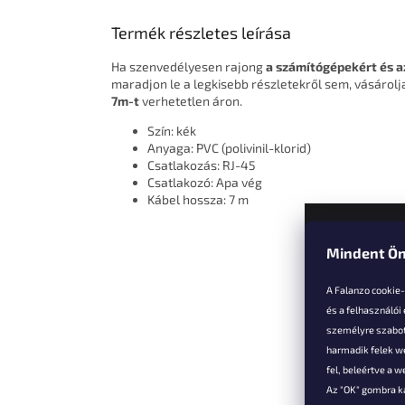
Termék részletes leírása
Ha szenvedélyesen rajong
a számítógépekért és a
maradjon le a legkisebb részletekről sem, vásárol
7m-t
verhetetlen áron.
Szín: kék
Anyaga: PVC (polivinil-klorid)
Csatlakozás: RJ-45
Csatlakozó: Apa vég
Kábel hossza: 7 m
Mindent Ön
L
á
A Falanzo cookie
b
és a felhasználói
l
személyre szabot
é
harmadik felek we
Vevőkne
c
fel, beleértve a 
Az "OK" gombra k
Hűségked