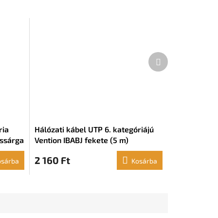
Következő
termék
ria
Hálózati kábel UTP 6. kategóriájú
ssárga
Vention IBABJ fekete (5 m)
2 160 Ft
osárba
Kosárba