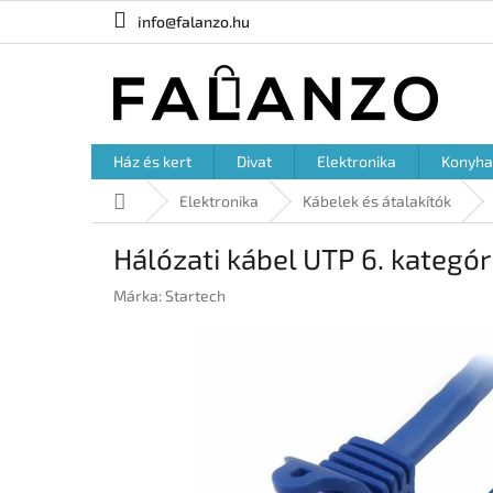
Ugrás
info@falanzo.hu
a
fő
tartalomhoz
Ház és kert
Divat
Elektronika
Konyha
Kezdőlap
Elektronika
Kábelek és átalakítók
Hálózati kábel UTP 6. kategó
Márka:
Startech