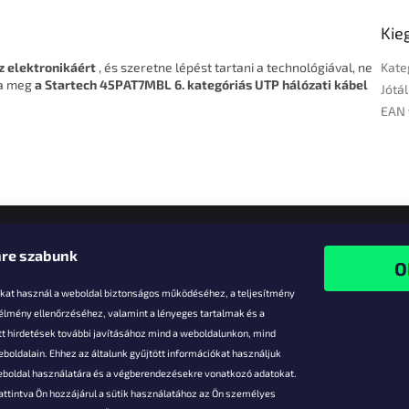
Kie
z elektronikáért
, és szeretne lépést tartani a technológiával, ne
Kate
ja meg
a Startech 45PAT7MBL 6. kategóriás UTP hálózati kábel
Jótál
EAN 
re szabunk
-kat használ a weboldal biztonságos működéséhez, a teljesítmény
 élmény ellenőrzéséhez, valamint a lényeges tartalmak és a
t hirdetések további javításához mind a weboldalunkon, mind
boldalain. Ehhez az általunk gyűjtött információkat használjuk
k
weboldal használatára és a végberendezésekre vonatkozó adatokat.
attintva Ön hozzájárul a sütik használatához az Ön személyes
vezmények