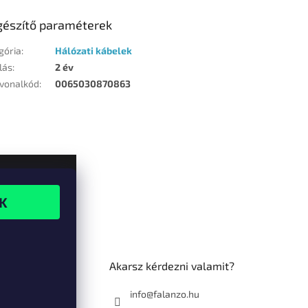
gészítő paraméterek
gória
:
Hálózati kábelek
lás
:
2 év
vonalkód
:
0065030870863
Akarsz kérdezni valamit?
info@falanzo.hu