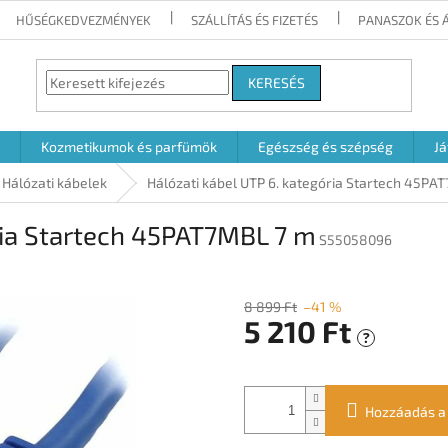
HŰSÉGKEDVEZMÉNYEK
SZÁLLÍTÁS ÉS FIZETÉS
PANASZOK ÉS 
KERESÉS
Kozmetikumok és parfümök
Egészség és szépség
Já
Hálózati kábelek
Hálózati kábel UTP 6. kategória Startech 45PA
ria Startech 45PAT7MBL 7 m
S55058096
8 899 Ft
–41 %
5 210 Ft
?
Egységár:
Hozzáadás a