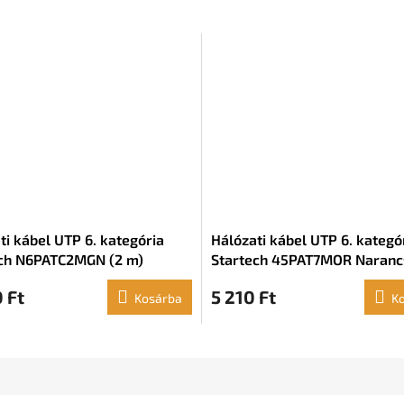
ti kábel UTP 6. kategória
Hálózati kábel UTP 6. kategó
ch N6PATC2MGN (2 m)
Startech 45PAT7MOR Naranc
(7 m)
 Ft
5 210 Ft
Kosárba
K