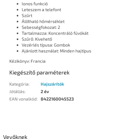
Ionos funkció
Leteszem a telefont
Szűrt
Állítható hőmérséklet
Sebességfokozat: 2
Tartalmazza: Koncentráló fúvókát
Szűrő: Kivehető
Vezérlés típusa: Gombok
Ajánlott használat: Minden hajtípus
Kézikönyv: Francia
Kiegészítő paraméterek
Kategória
:
Hajszárítók
Jótállás
:
2 év
EAN vonalkód
:
8422160045523
L
á
b
l
Vevőknek