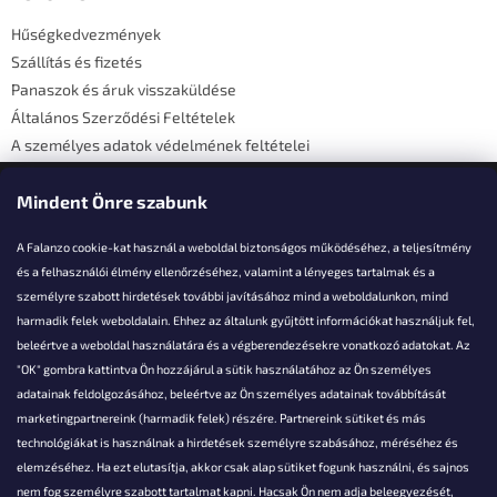
é
Hűségkedvezmények
c
Szállítás és fizetés
Panaszok és áruk visszaküldése
Általános Szerződési Feltételek
A személyes adatok védelmének feltételei
Elérhetőségi adatok
Mindent Önre szabunk
A Falanzo cookie-kat használ a weboldal biztonságos működéséhez, a teljesítmény
és a felhasználói élmény ellenőrzéséhez, valamint a lényeges tartalmak és a
személyre szabott hirdetések további javításához mind a weboldalunkon, mind
Akarsz kérdezni valamit?
harmadik felek weboldalain. Ehhez az általunk gyűjtött információkat használjuk fel,
beleértve a weboldal használatára és a végberendezésekre vonatkozó adatokat. Az
info@falanzo.hu
"OK" gombra kattintva Ön hozzájárul a sütik használatához az Ön személyes
adatainak feldolgozásához, beleértve az Ön személyes adatainak továbbítását
marketingpartnereink (harmadik felek) részére. Partnereink sütiket és más
technológiákat is használnak a hirdetések személyre szabásához, méréséhez és
elemzéséhez. Ha ezt elutasítja, akkor csak alap sütiket fogunk használni, és sajnos
nem fog személyre szabott tartalmat kapni. Hacsak Ön nem adja beleegyezését,