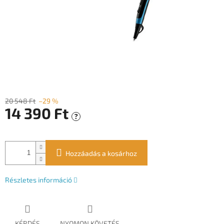
20 548 Ft
–29 %
14 390 Ft
?
Egységár:
Hozzáadás a kosárhoz
Részletes információ
KÉRDÉS
NYOMON KÖVETÉS