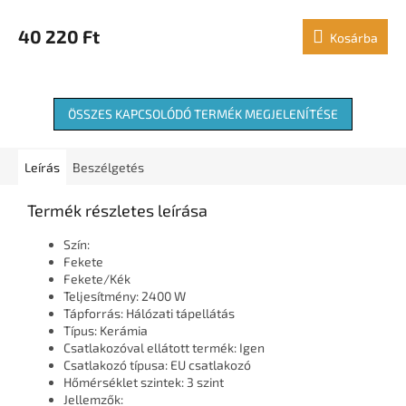
40 220 Ft
Kosárba
ÖSSZES KAPCSOLÓDÓ TERMÉK MEGJELENÍTÉSE
Leírás
Beszélgetés
Termék részletes leírása
Szín:
Fekete
Fekete/Kék
Teljesítmény: 2400 W
Tápforrás: Hálózati tápellátás
Típus: Kerámia
Csatlakozóval ellátott termék: Igen
Csatlakozó típusa: EU csatlakozó
Hőmérséklet szintek: 3 szint
Jellemzők: