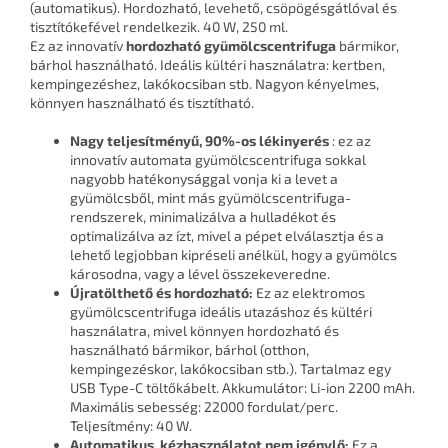
(automatikus). Hordozható, levehető, csöpögésgátlóval és
tisztítókefével rendelkezik. 40 W, 250 ml.
Ez az innovatív
hordozható gyümölcscentrifuga
bármikor,
bárhol használható. Ideális kültéri használatra: kertben,
kempingezéshez, lakókocsiban stb. Nagyon kényelmes,
könnyen használható és tisztítható.
Nagy teljesítményű, 90%-os lékinyerés
: ez az
innovatív automata gyümölcscentrifuga sokkal
nagyobb hatékonysággal vonja ki a levet a
gyümölcsből, mint más gyümölcscentrifuga-
rendszerek, minimalizálva a hulladékot és
optimalizálva az ízt, mivel a pépet elválasztja és a
lehető legjobban kipréseli anélkül, hogy a gyümölcs
károsodna, vagy a lével összekeveredne.
Újratölthető és hordozható:
Ez az elektromos
gyümölcscentrifuga ideális utazáshoz és kültéri
használatra, mivel könnyen hordozható és
használható bármikor, bárhol (otthon,
kempingezéskor, lakókocsiban stb.). Tartalmaz egy
USB Type-C töltőkábelt. Akkumulátor: Li-ion 2200 mAh.
Maximális sebesség: 22000 fordulat/perc.
Teljesítmény: 40 W.
Automatikus, kézhasználatot nem igénylő:
Ez a