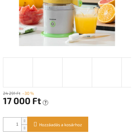
24 291 Ft
–30 %
17 000 Ft
?
Egységár:
Hozzáadás a kosárhoz