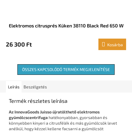
Elektromos citrusprés Küken 38110 Black Red 650 W
26 300 Ft
Kosárba
ÖSSZES KAPCSOLÓDÓ TERMÉK MEGJELENÍTÉSE
Leírás
Beszélgetés
Termék részletes leírása
Az InnovaGoods Juisso újratölthető elektromos
gyümölcscentrifuga
hatékonyabban, gyorsabban és
könnyebben kinyeri a citrusfélék és más gyümölcsök levet
anélkül, hogy kézzel kellene facsarni a gyümölcsöt