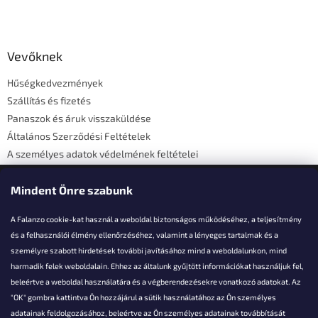
L
á
b
l
Vevőknek
é
Hűségkedvezmények
c
Szállítás és fizetés
Panaszok és áruk visszaküldése
Általános Szerződési Feltételek
A személyes adatok védelmének feltételei
Elérhetőségi adatok
Mindent Önre szabunk
A Falanzo cookie-kat használ a weboldal biztonságos működéséhez, a teljesítmény
és a felhasználói élmény ellenőrzéséhez, valamint a lényeges tartalmak és a
személyre szabott hirdetések további javításához mind a weboldalunkon, mind
Akarsz kérdezni valamit?
harmadik felek weboldalain. Ehhez az általunk gyűjtött információkat használjuk fel,
beleértve a weboldal használatára és a végberendezésekre vonatkozó adatokat. Az
info@falanzo.hu
"OK" gombra kattintva Ön hozzájárul a sütik használatához az Ön személyes
adatainak feldolgozásához, beleértve az Ön személyes adatainak továbbítását