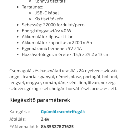
Könnyű tisztítás
Tartalmaz:
USB-C kábel
Kis tisztítókefe
Sebesség: 22000 fordulat/perc.
Energiafogyasztás: 40 W
Akkumulátor típusa: Li-ion
Akkumulátor kapacitása: 2200 mAh
Egyenáramú bemenet: 5V / 1A
Hozzávetőleges méretek: 15,5 x 24,2 x 13 cm
Csomagolás és használati utasítás 24 nyelven: szlovák,
angol, francia, spanyol, német, olasz, portugál, holland,
lengyel, magyar, román, dán, svéd, finn, litván, norvég,
szlovén, görög, cseh, bolgár, horvát, észt, orosz és lett.
Kiegészítő paraméterek
Kategória
:
Gyümölcscentrifugák
Jótállás
:
2 év
EAN vonalkód
:
8435527827625