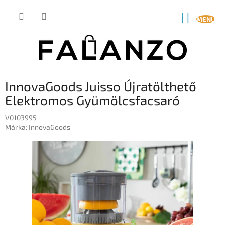
Ugrás
a
KOSÁR
fő
tartalomhoz
InnovaGoods Juisso Újratölthető
Elektromos Gyümölcsfacsaró
V0103995
Márka:
InnovaGoods