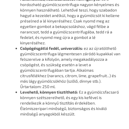
hordozható gyümölcscentrifuga nagyon kényelmes és
könnyen használható. Lehetővé teszi, hogy szabadon
hagyd a kezeidet anélkül, hogy a gyümölcsöt ki kellene
préselned a lé kinyeréséhez. Csak nyomd meg az
egyetlen gombot a bekapcsoláshoz, vágd félbe a
narancsot, tedd a gyümölcscentrifugába, tedd rá a
fedelet, és nyomd meg újra a gombot a lé
kinyeréséhez.
Csöpögésgátló fedél, univerzális:
ez az újratölthető
gyümölcscentrifuga légmentesen záródó kupakkal van
felszerelve a kifolyón, amely megakadályozza a
csöpögést, és szükség esetén a levet a
gyümölcscentrifugában tartja. Alkalmas
citrusfélékhez (narancs, citrom, lime, grapefruit...) és
más lágy gyümölcsökhöz (szőlő, dinnye stb.).
Űrtartalom: 250 ml.
Levehető, könnyen tisztítható:
Ez a gyümölcsfacsaró
könnyen szétszerelhető, és egy kis kefével is
rendelkezik a könnyű tisztítás érdekében.
Élelmiszeripari minőségű, biztonságos és kiváló
minőségű anyagokból készült.