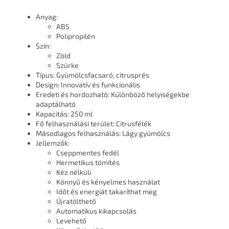
Anyag:
ABS
Polipropilén
Szín:
Zöld
Szürke
Típus: Gyümölcsfacsaró, citrusprés
Design: Innovatív és funkcionális
Eredeti és hordozható: Különböző helyiségekbe
adaptálható
Kapacitás: 250 ml
Fő felhasználási terület: Citrusfélék
Másodlagos felhasználás: Lágy gyümölcs
Jellemzők:
Cseppmentes fedél
Hermetikus tömítés
Kéz nélküli
Könnyű és kényelmes használat
Időt és energiát takaríthat meg
Újratölthető
Automatikus kikapcsolás
Levehető