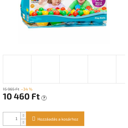
15 965 Ft
–34 %
10 460 Ft
?
Egységár:
Hozzáadás a kosárhoz