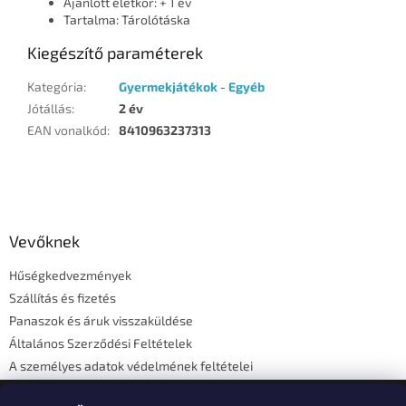
Ajánlott életkor: + 1 év
Tartalma: Tárolótáska
Kiegészítő paraméterek
Kategória
:
Gyermekjátékok - Egyéb
Jótállás
:
2 év
EAN vonalkód
:
8410963237313
L
á
b
l
Vevőknek
é
Hűségkedvezmények
c
Szállítás és fizetés
Panaszok és áruk visszaküldése
Általános Szerződési Feltételek
A személyes adatok védelmének feltételei
Elérhetőségi adatok