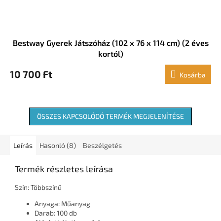
Bestway Gyerek Játszóház (102 x 76 x 114 cm) (2 éves
kortól)
10 700 Ft
Kosárba
ÖSSZES KAPCSOLÓDÓ TERMÉK MEGJELENÍTÉSE
Leírás
Hasonló (8)
Beszélgetés
Termék részletes leírása
Szín: Többszínű
Anyaga: Műanyag
Darab: 100 db