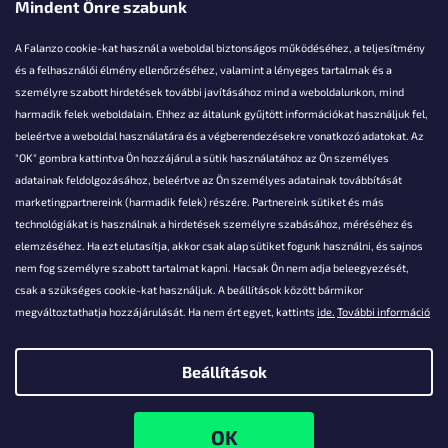
Mindent Önre szabunk
A Falanzo cookie-kat használ a weboldal biztonságos működéséhez, a teljesítmény
és a felhasználói élmény ellenőrzéséhez, valamint a lényeges tartalmak és a
személyre szabott hirdetések további javításához mind a weboldalunkon, mind
Akarsz kérdezni valamit?
harmadik felek weboldalain. Ehhez az általunk gyűjtött információkat használjuk fel,
beleértve a weboldal használatára és a végberendezésekre vonatkozó adatokat. Az
info@falanzo.hu
"OK" gombra kattintva Ön hozzájárul a sütik használatához az Ön személyes
adatainak feldolgozásához, beleértve az Ön személyes adatainak továbbítását
marketingpartnereink (harmadik felek) részére. Partnereink sütiket és más
technológiákat is használnak a hirdetések személyre szabásához, méréséhez és
elemzéséhez. Ha ezt elutasítja, akkor csak alap sütiket fogunk használni, és sajnos
nem fog személyre szabott tartalmat kapni. Hacsak Ön nem adja beleegyezését,
csak a szükséges cookie-kat használjuk. A beállítások között bármikor
megváltoztathatja hozzájárulását. Ha nem ért egyet, kattints
ide.
További információ
Beállítások
Shoptet készítette