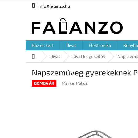
Ugrás
info@falanzo.hu
a
fő
tartalomhoz
Ház és kert
Divat
Elektronika
Konyha
Kezdőlap
Divat
Divat kiegészítők
Napszemü
Napszemüveg gyerekeknek P
Márka:
Police
BOMBA ÁR