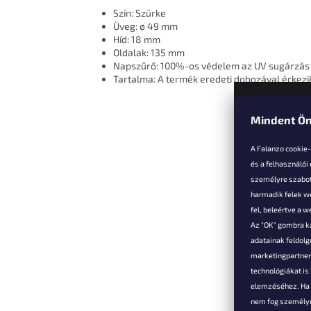
Szín: Szürke
Üveg: ø 49 mm
Híd: 18 mm
Oldalak: 135 mm
Napszűrő: 100%-os védelem az UV sugárzás 
Tartalma: A termék eredeti dobozával érkezi
Mindent Ön
L
á
A Falanzo cookie
b
és a felhasználói
l
személyre szabot
é
harmadik felek we
Vevőkne
c
fel, beleértve a 
Az "OK" gombra k
Hűségked
adatainak feldol
Szállítás é
marketingpartnere
Panaszok é
technológiákat i
visszaküld
elemzéséhez. Ha e
Általános 
nem fog személyr
Feltételek