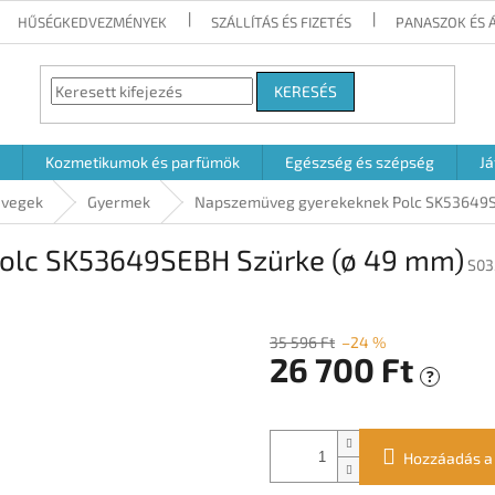
HŰSÉGKEDVEZMÉNYEK
SZÁLLÍTÁS ÉS FIZETÉS
PANASZOK ÉS 
KERESÉS
Kozmetikumok és parfümök
Egészség és szépség
Já
vegek
Gyermek
Napszemüveg gyerekeknek Polc SK53649S
olc SK53649SEBH Szürke (ø 49 mm)
S03
35 596 Ft
–24 %
26 700 Ft
?
Egységár:
Hozzáadás a