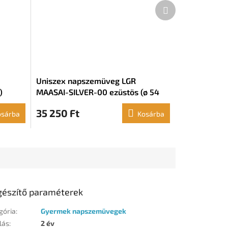
Következő
termék
Uniszex napszemüveg LGR
)
MAASAI-SILVER-00 ezüstös (ø 54
mm)
35 250 Ft
osárba
Kosárba
gészítő paraméterek
gória
:
Gyermek napszemüvegek
lás
:
2 év