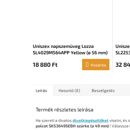
Uniszex napszemüveg Lozza
Unisze
SL4029M564APP Yellow (ø 56 mm)
SL2253
18 880 Ft
32 84
Kosárba
Leírás
Hasonló (8)
Beszélgetés
Termék részletes leírása
Ha szereti a divatos
divatkiegészítőket
viselni, és 
polcot SK53649SEBH szürke (ø 49 mm)
! Válassza 