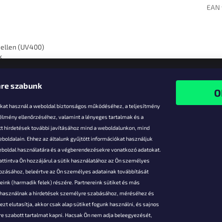
EAN 
ellen (UV400)
k
re szabunk
-kat használ a weboldal biztonságos működéséhez, a teljesítmény
 élmény ellenőrzéséhez, valamint a lényeges tartalmak és a
t hirdetések további javításához mind a weboldalunkon, mind
boldalain. Ehhez az általunk gyűjtött információkat használjuk
k
weboldal használatára és a végberendezésekre vonatkozó adatokat.
attintva Ön hozzájárul a sütik használatához az Ön személyes
vezmények
gozásához, beleértve az Ön személyes adatainak továbbítását
s fizetés
ink (harmadik felek) részére. Partnereink sütiket és más
s áruk
s használnak a hirdetések személyre szabásához, méréséhez és
ése
zt elutasítja, akkor csak alap sütiket fogunk használni, és sajnos
Szerződési
e szabott tartalmat kapni. Hacsak Ön nem adja beleegyezését,