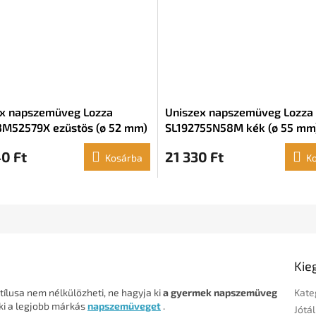
x napszemüveg Lozza
Uniszex napszemüveg Lozza
M52579X ezüstös (ø 52 mm)
SL192755N58M kék (ø 55 mm
0 Ft
21 330 Ft
Kosárba
K
Kie
stílusa nem nélkülözheti, ne hagyja ki
a gyermek napszemüveg
Kate
ki a legjobb márkás
napszemüveget
.
Jótál