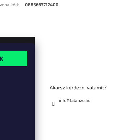
vonalkód
:
0883663712400
Akarsz kérdezni valamit?
info@falanzo.hu