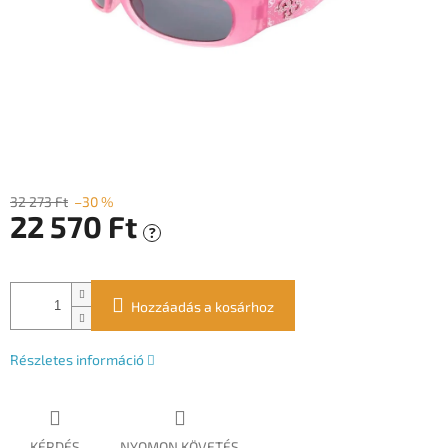
32 273 Ft
–30 %
22 570 Ft
?
Egységár:
Hozzáadás a kosárhoz
Részletes információ
KÉRDÉS
NYOMON KÖVETÉS