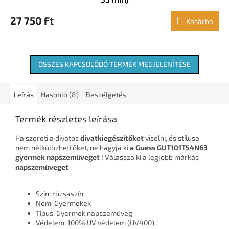
27 750 Ft
Kosárba
ÖSSZES KAPCSOLÓDÓ TERMÉK MEGJELENÍTÉSE
Leírás
Hasonló (8)
Beszélgetés
Termék részletes leírása
Ha szereti a divatos
divatkiegészítőket
viselni, és stílusa
nem nélkülözheti őket, ne hagyja ki
a Guess GUT101T54N63
gyermek napszemüveget
! Válassza ki a legjobb márkás
napszemüveget
.
Szín: rózsaszín
Nem: Gyermekek
Típus: Gyermek napszemüveg
Védelem: 100% UV védelem (UV400)