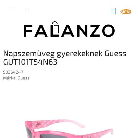
Ugrás
a
KOSÁR
fő
tartalomhoz
Napszemüveg gyerekeknek Guess
GUT101T54N63
S0364247
Márka:
Guess