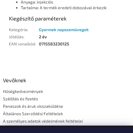
Anyaga: injekciós
Tartalma: A termék eredeti dobozával érkezik
Kiegészítő paraméterek
Kategória
:
Gyermek napszemüvegek
Jótállás
:
2 év
EAN vonalkód
:
0715583230125
L
á
b
l
Vevőknek
é
Hűségkedvezmények
c
Szállítás és fizetés
Panaszok és áruk visszaküldése
Általános Szerződési Feltételek
A személyes adatok védelmének feltételei
Elérhetőségi adatok