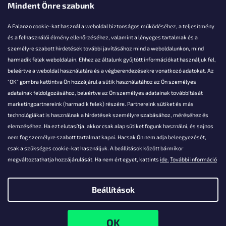
Mindent Önre szabunk
A Falanzo cookie-kat használ a weboldal biztonságos működéséhez, a teljesítmény
és a felhasználói élmény ellenőrzéséhez, valamint a lényeges tartalmak és a
személyre szabott hirdetések további javításához mind a weboldalunkon, mind
Akarsz kérdezni valamit?
harmadik felek weboldalain. Ehhez az általunk gyűjtött információkat használjuk fel,
beleértve a weboldal használatára és a végberendezésekre vonatkozó adatokat. Az
info@falanzo.hu
"OK" gombra kattintva Ön hozzájárul a sütik használatához az Ön személyes
adatainak feldolgozásához, beleértve az Ön személyes adatainak továbbítását
marketingpartnereink (harmadik felek) részére. Partnereink sütiket és más
technológiákat is használnak a hirdetések személyre szabásához, méréséhez és
elemzéséhez. Ha ezt elutasítja, akkor csak alap sütiket fogunk használni, és sajnos
nem fog személyre szabott tartalmat kapni. Hacsak Ön nem adja beleegyezését,
csak a szükséges cookie-kat használjuk. A beállítások között bármikor
megváltoztathatja hozzájárulását. Ha nem ért egyet, kattints
ide.
További információ
Beállítások
Shoptet készítette