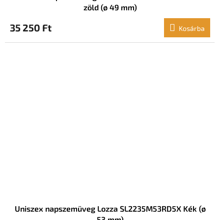
zöld (ø 49 mm)
35 250 Ft
Kosárba
Uniszex napszemüveg Lozza SL2235M53RD5X Kék (ø
53 mm)