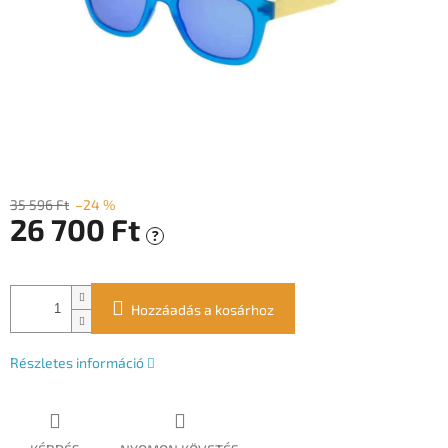
35 596 Ft
–24 %
26 700 Ft
?
Egységár:
Hozzáadás a kosárhoz
Részletes információ