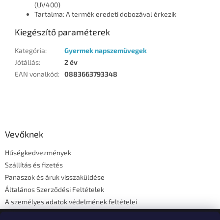
(UV400)
Tartalma: A termék eredeti dobozával érkezik
Kiegészítő paraméterek
Kategória
:
Gyermek napszemüvegek
Jótállás
:
2 év
EAN vonalkód
:
0883663793348
L
á
b
l
Vevőknek
é
Hűségkedvezmények
c
Szállítás és fizetés
Panaszok és áruk visszaküldése
Általános Szerződési Feltételek
A személyes adatok védelmének feltételei
Elérhetőségi adatok