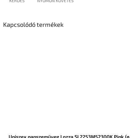
KÉRDÉS
NYOMON KÖVETÉS
Kapcsolódó termékek
Uniszex napszemüveg Lozza SL2253M52300K Pink (ø