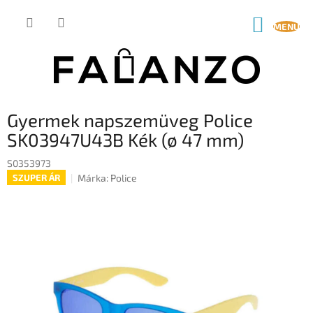
Ugrás
a
KOSÁR
fő
tartalomhoz
Gyermek napszemüveg Police
SK03947U43B Kék (ø 47 mm)
S0353973
Márka:
Police
SZUPER ÁR