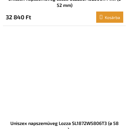
52 mm)
32 840 Ft
Kosárba
Uniszex napszemüveg Lozza SL1872W5806T3 (ø 58