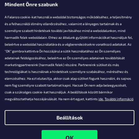
Mindent Önre szabunk
A Falanzo cookie-kat használ a weboldal biztonságos működéséhez, a teljesítmény
és a felhasználói élmény ellenőrzéséhez, valamint a lényeges tartalmak és a
személyre szabott hirdetések további javításához mind a weboldalunkon, mind
Akarsz kérdezni valamit?
harmadik felek weboldalain. Ehhez az általunk gyűjtött információkat használjuk fel,
beleértve a weboldal használatára és a végberendezésekre vonatkozó adatokat. Az
info@falanzo.hu
"OK" gombra kattintva Ön hozzájárul a sütik használatához az Ön személyes
adatainak feldolgozásához, beleértve az Ön személyes adatainak továbbítását
marketingpartnereink (harmadik felek) részére. Partnereink sütiket és más
technológiákat is használnak a hirdetések személyre szabásához, méréséhez és
elemzéséhez. Ha ezt elutasítja, akkor csak alap sütiket fogunk használni, és sajnos
nem fog személyre szabott tartalmat kapni. Hacsak Ön nem adja beleegyezését,
csak a szükséges cookie-kat használjuk. A beállítások között bármikor
megváltoztathatja hozzájárulását. Ha nem ért egyet, kattints
ide.
További információ
Beállítások
Shoptet készítette