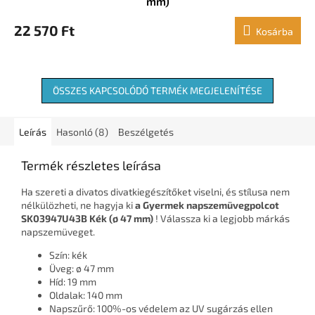
mm)
22 570 Ft
Kosárba
ÖSSZES KAPCSOLÓDÓ TERMÉK MEGJELENÍTÉSE
Leírás
Hasonló (8)
Beszélgetés
Termék részletes leírása
Ha szereti a divatos divatkiegészítőket viselni, és stílusa nem
nélkülözheti, ne hagyja ki
a Gyermek napszemüvegpolcot
SK03947U43B Kék (ø 47 mm)
! Válassza ki a legjobb márkás
napszemüveget.
Szín: kék
Üveg: ø 47 mm
Híd: 19 mm
Oldalak: 140 mm
Napszűrő: 100%-os védelem az UV sugárzás ellen