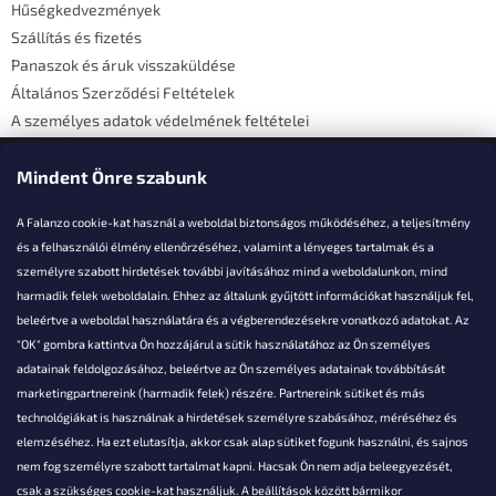
Hűségkedvezmények
c
Szállítás és fizetés
Panaszok és áruk visszaküldése
Általános Szerződési Feltételek
A személyes adatok védelmének feltételei
Elérhetőségi adatok
Mindent Önre szabunk
A Falanzo cookie-kat használ a weboldal biztonságos működéséhez, a teljesítmény
és a felhasználói élmény ellenőrzéséhez, valamint a lényeges tartalmak és a
személyre szabott hirdetések további javításához mind a weboldalunkon, mind
Akarsz kérdezni valamit?
harmadik felek weboldalain. Ehhez az általunk gyűjtött információkat használjuk fel,
beleértve a weboldal használatára és a végberendezésekre vonatkozó adatokat. Az
info@falanzo.hu
"OK" gombra kattintva Ön hozzájárul a sütik használatához az Ön személyes
adatainak feldolgozásához, beleértve az Ön személyes adatainak továbbítását
marketingpartnereink (harmadik felek) részére. Partnereink sütiket és más
technológiákat is használnak a hirdetések személyre szabásához, méréséhez és
elemzéséhez. Ha ezt elutasítja, akkor csak alap sütiket fogunk használni, és sajnos
nem fog személyre szabott tartalmat kapni. Hacsak Ön nem adja beleegyezését,
csak a szükséges cookie-kat használjuk. A beállítások között bármikor