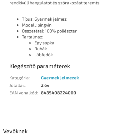
rendkívüli hangulatot és szórakozást teremts!
Típus: Gyermek jelmez
Modell: pingvin
Összetétel: 100% poliészter
Tartalmaz:
Egy sapka
Ruhák
Lábfedők
Kiegészítő paraméterek
Kategória
:
Gyermek jelmezek
Jótállás
:
2 év
EAN vonalkód
:
8435408224000
L
á
b
l
Vevőknek
é