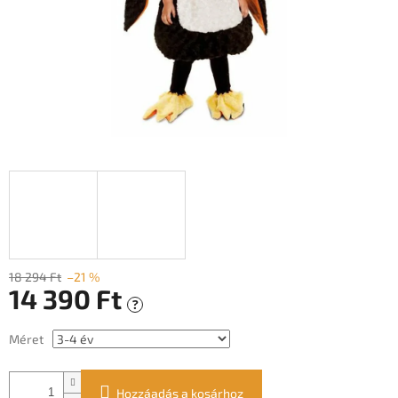
18 294 Ft
–21 %
14 390 Ft
?
Egységár:
Méret
Hozzáadás a kosárhoz