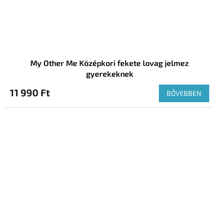
My Other Me Középkori fekete lovag jelmez
gyerekeknek
11 990 Ft
BŐVEBBEN