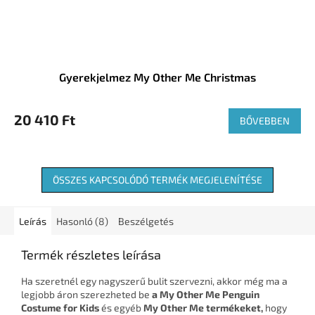
Gyerekjelmez My Other Me Christmas
20 410 Ft
BŐVEBBEN
ÖSSZES KAPCSOLÓDÓ TERMÉK MEGJELENÍTÉSE
Leírás
Hasonló (8)
Beszélgetés
Termék részletes leírása
Ha szeretnél egy nagyszerű bulit szervezni, akkor még ma a
legjobb áron szerezheted be
a My Other Me Penguin
Costume for Kids
és egyéb
My Other Me termékeket,
hogy