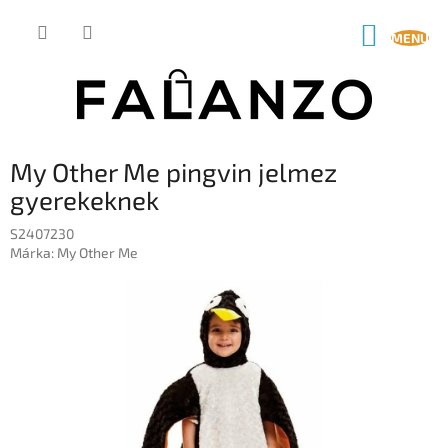
Ugrás
a
KOSÁR
fő
tartalomhoz
My Other Me pingvin jelmez
gyerekeknek
S2407230
Márka:
My Other Me