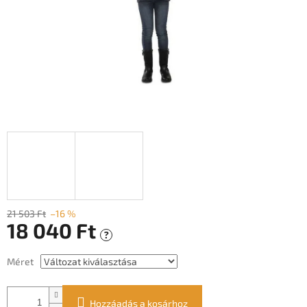
21 503 Ft
–16 %
18 040 Ft
?
Egységár:
Méret
Hozzáadás a kosárhoz