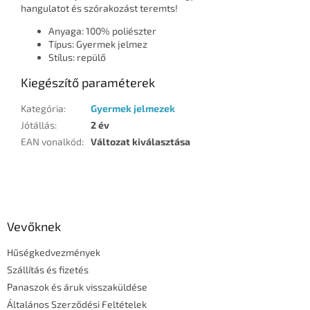
hangulatot és szórakozást teremts!
Anyaga: 100% poliészter
Típus: Gyermek jelmez
Stílus: repülő
Kiegészítő paraméterek
Kategória
:
Gyermek jelmezek
Jótállás
:
2 év
EAN vonalkód
:
Változat kiválasztása
L
á
b
l
Vevőknek
é
Hűségkedvezmények
c
Szállítás és fizetés
Panaszok és áruk visszaküldése
Általános Szerződési Feltételek