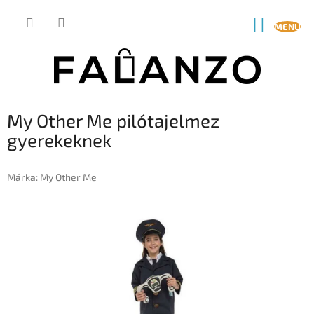
Ugrás
a
KOSÁR
fő
tartalomhoz
My Other Me pilótajelmez
gyerekeknek
Márka:
My Other Me