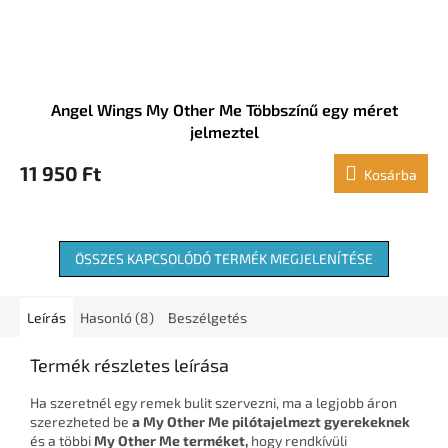
Angel Wings My Other Me Többszínű egy méret
jelmeztel
11 950 Ft
Kosárba
ÖSSZES KAPCSOLÓDÓ TERMÉK MEGJELENÍTÉSE
Leírás
Hasonló (8)
Beszélgetés
Termék részletes leírása
Ha szeretnél egy remek bulit szervezni, ma a legjobb áron
szerezheted be
a My Other Me pilótajelmezt gyerekeknek
és a többi
My Other Me terméket,
hogy rendkívüli