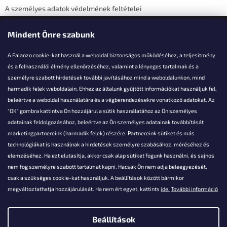
A személyes adatok védelmének feltételei
Elérhetőségi adatok
Mindent Önre szabunk
A Falanzo cookie-kat használ a weboldal biztonságos működéséhez, a teljesítmény
és a felhasználói élmény ellenőrzéséhez, valamint a lényeges tartalmak és a
személyre szabott hirdetések további javításához mind a weboldalunkon, mind
Akarsz kérdezni valamit?
harmadik felek weboldalain. Ehhez az általunk gyűjtött információkat használjuk fel,
beleértve a weboldal használatára és a végberendezésekre vonatkozó adatokat. Az
info@falanzo.hu
"OK" gombra kattintva Ön hozzájárul a sütik használatához az Ön személyes
adatainak feldolgozásához, beleértve az Ön személyes adatainak továbbítását
marketingpartnereink (harmadik felek) részére. Partnereink sütiket és más
technológiákat is használnak a hirdetések személyre szabásához, méréséhez és
elemzéséhez. Ha ezt elutasítja, akkor csak alap sütiket fogunk használni, és sajnos
nem fog személyre szabott tartalmat kapni. Hacsak Ön nem adja beleegyezését,
csak a szükséges cookie-kat használjuk. A beállítások között bármikor
megváltoztathatja hozzájárulását. Ha nem ért egyet, kattints
ide.
További információ
Beállítások