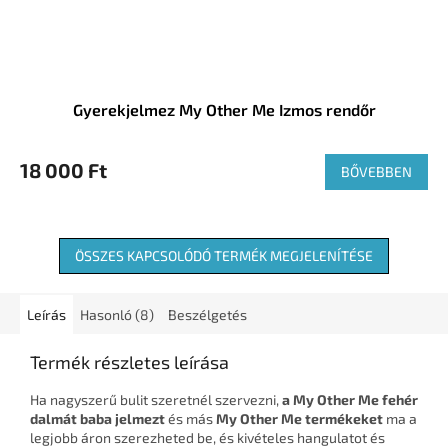
Gyerekjelmez My Other Me Izmos rendőr
18 000 Ft
BŐVEBBEN
ÖSSZES KAPCSOLÓDÓ TERMÉK MEGJELENÍTÉSE
Leírás
Hasonló (8)
Beszélgetés
Termék részletes leírása
Ha nagyszerű bulit szeretnél szervezni,
a My Other Me fehér
dalmát baba jelmezt
és más
My Other Me termékeket
ma a
legjobb áron szerezheted be, és kivételes hangulatot és