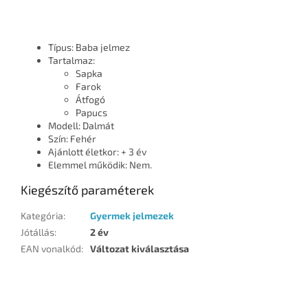
Típus: Baba jelmez
Tartalmaz:
Sapka
Farok
Átfogó
Papucs
Modell: Dalmát
Szín: Fehér
Ajánlott életkor: + 3 év
Elemmel működik: Nem.
Kiegészítő paraméterek
Kategória
:
Gyermek jelmezek
Jótállás
:
2 év
EAN vonalkód
:
Változat kiválasztása
L
á