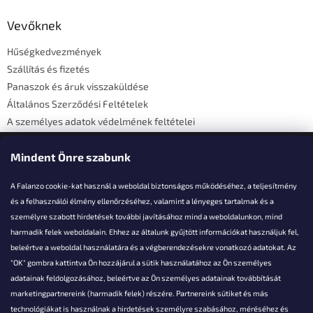
b
l
Vevőknek
é
Hűségkedvezmények
c
Szállítás és fizetés
Panaszok és áruk visszaküldése
Általános Szerződési Feltételek
A személyes adatok védelmének feltételei
Elérhetőségi adatok
Mindent Önre szabunk
A Falanzo cookie-kat használ a weboldal biztonságos működéséhez, a teljesítmény
és a felhasználói élmény ellenőrzéséhez, valamint a lényeges tartalmak és a
személyre szabott hirdetések további javításához mind a weboldalunkon, mind
Akarsz kérdezni valamit?
harmadik felek weboldalain. Ehhez az általunk gyűjtött információkat használjuk fel,
beleértve a weboldal használatára és a végberendezésekre vonatkozó adatokat. Az
info@falanzo.hu
"OK" gombra kattintva Ön hozzájárul a sütik használatához az Ön személyes
adatainak feldolgozásához, beleértve az Ön személyes adatainak továbbítását
marketingpartnereink (harmadik felek) részére. Partnereink sütiket és más
technológiákat is használnak a hirdetések személyre szabásához, méréséhez és