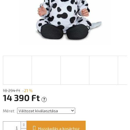
18 294 Ft
–21 %
14 390 Ft
?
Egységár:
Méret
Hozzáadás a kosárhoz