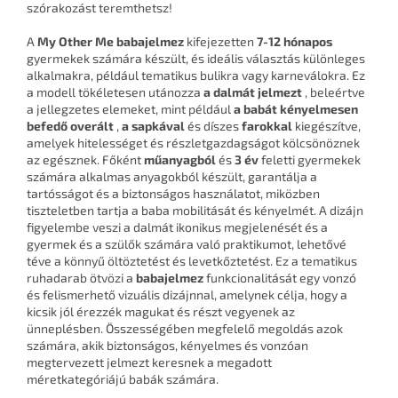
szórakozást teremthetsz!
A
My Other Me
babajelmez
kifejezetten
7-12 hónapos
gyermekek számára készült, és ideális választás különleges
alkalmakra, például tematikus bulikra vagy karneválokra. Ez
a modell tökéletesen utánozza
a dalmát jelmezt
, beleértve
a jellegzetes elemeket, mint például
a babát kényelmesen
befedő overált
,
a sapkával
és díszes
farokkal
kiegészítve,
amelyek hitelességet és részletgazdagságot kölcsönöznek
az egésznek. Főként
műanyagból
és
3 év
feletti gyermekek
számára alkalmas anyagokból készült, garantálja a
tartósságot és a biztonságos használatot, miközben
tiszteletben tartja a baba mobilitását és kényelmét. A dizájn
figyelembe veszi a dalmát ikonikus megjelenését és a
gyermek és a szülők számára való praktikumot, lehetővé
téve a könnyű öltöztetést és levetkőztetést. Ez a tematikus
ruhadarab ötvözi a
babajelmez
funkcionalitását egy vonzó
és felismerhető vizuális dizájnnal, amelynek célja, hogy a
kicsik jól érezzék magukat és részt vegyenek az
ünneplésben. Összességében megfelelő megoldás azok
számára, akik biztonságos, kényelmes és vonzóan
megtervezett jelmezt keresnek a megadott
méretkategóriájú babák számára.