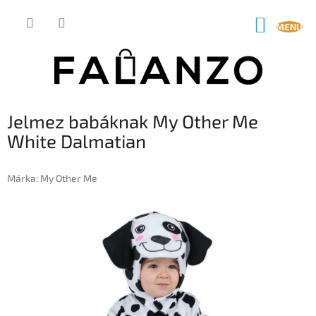
Ugrás
a
KOSÁR
fő
tartalomhoz
Jelmez babáknak My Other Me
White Dalmatian
Márka:
My Other Me