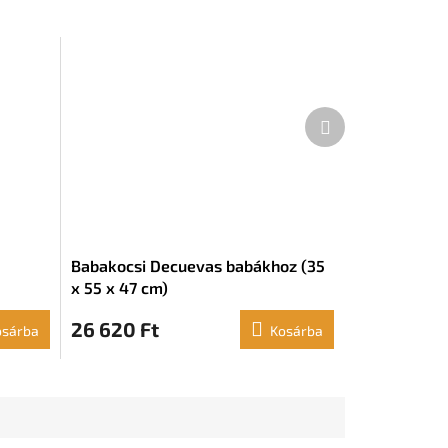
Következő
termék
Babakocsi Decuevas babákhoz (35
x 55 x 47 cm)
26 620 Ft
osárba
Kosárba