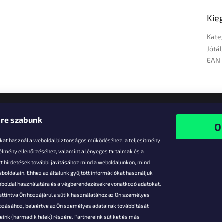
Kie
Kate
Jótál
EAN 
re szabunk
-kat használ a weboldal biztonságos működéséhez, a teljesítmény
 élmény ellenőrzéséhez, valamint a lényeges tartalmak és a
t hirdetések további javításához mind a weboldalunkon, mind
boldalain. Ehhez az általunk gyűjtött információkat használjuk
k
weboldal használatára és a végberendezésekre vonatkozó adatokat.
attintva Ön hozzájárul a sütik használatához az Ön személyes
vezmények
gozásához, beleértve az Ön személyes adatainak továbbítását
s fizetés
ink (harmadik felek) részére. Partnereink sütiket és más
s áruk