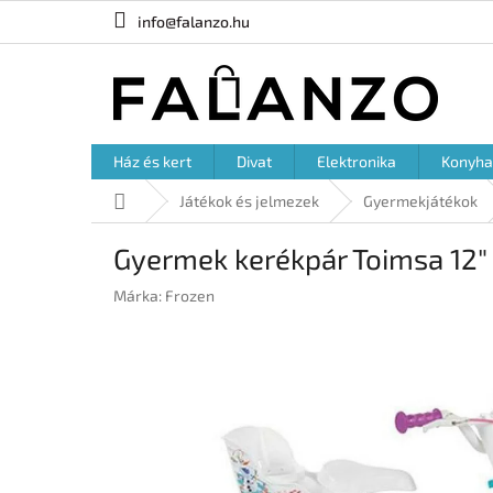
Ugrás
info@falanzo.hu
a
fő
tartalomhoz
Ház és kert
Divat
Elektronika
Konyha
Kezdőlap
Játékok és jelmezek
Gyermekjátékok
Gyermek kerékpár Toimsa 12"
Márka:
Frozen