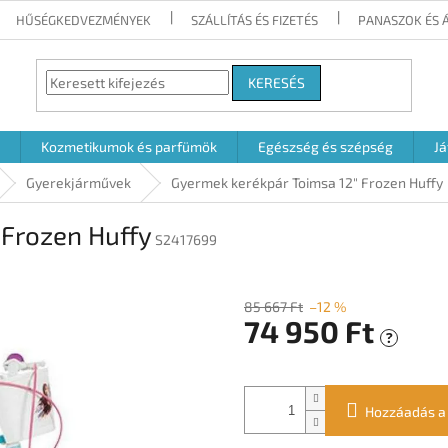
HŰSÉGKEDVEZMÉNYEK
SZÁLLÍTÁS ÉS FIZETÉS
PANASZOK ÉS 
KERESÉS
Kozmetikumok és parfümök
Egészség és szépség
Já
Gyerekjárművek
Gyermek kerékpár Toimsa 12" Frozen Huffy
 Frozen Huffy
S2417699
85 667 Ft
–12 %
74 950 Ft
?
Egységár:
Hozzáadás a