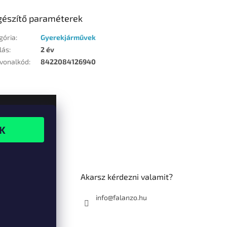
gészítő paraméterek
gória
:
Gyerekjárművek
lás
:
2 év
vonalkód
:
8422084126940
Akarsz kérdezni valamit?
info@falanzo.hu