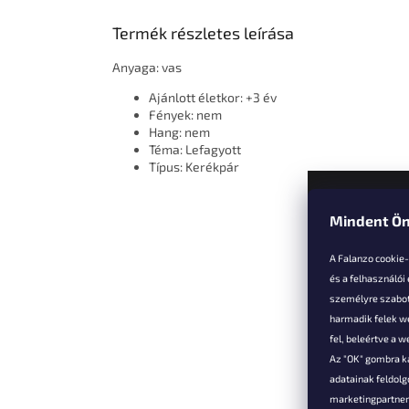
Termék részletes leírása
Anyaga: vas
Ajánlott életkor: +3 év
Fények: nem
Hang: nem
Téma: Lefagyott
Típus: Kerékpár
Mindent Ön
L
á
A Falanzo cookie
b
és a felhasználói
l
személyre szabot
é
harmadik felek we
Vevőkne
c
fel, beleértve a 
Az "OK" gombra k
Hűségked
adatainak feldol
Szállítás é
marketingpartnere
Panaszok é