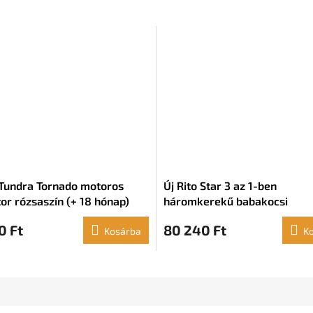
 Tundra Tornado motoros
Új Rito Star 3 az 1-ben
tor rózsaszín (+ 18 hónap)
háromkerekű babakocsi
0 Ft
80 240 Ft
Kosárba
K