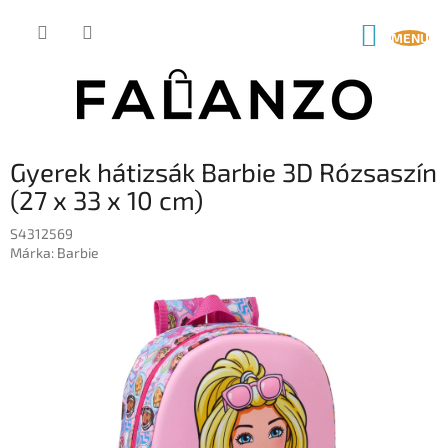
Ugrás
a
KOSÁR
fő
tartalomhoz
Gyerek hátizsák Barbie 3D Rózsaszín
(27 x 33 x 10 cm)
S4312569
Márka:
Barbie