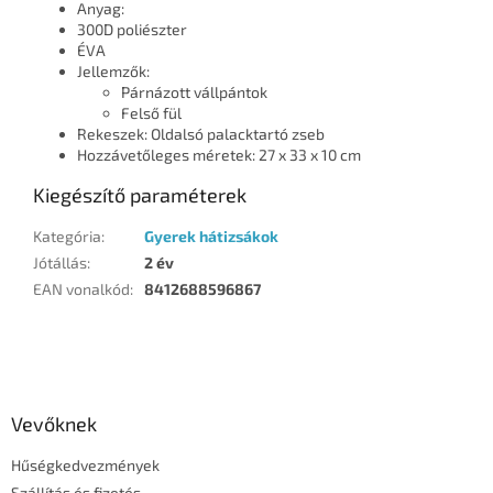
Anyag:
300D poliészter
ÉVA
Jellemzők:
Párnázott vállpántok
Felső fül
Rekeszek: Oldalsó palacktartó zseb
Hozzávetőleges méretek: 27 x 33 x 10 cm
Kiegészítő paraméterek
Kategória
:
Gyerek hátizsákok
Jótállás
:
2 év
EAN vonalkód
:
8412688596867
L
á
b
l
Vevőknek
é
Hűségkedvezmények
c
Szállítás és fizetés