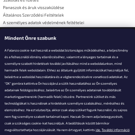
Panaszok és áruk visszaküldése
Általános Szerződési Feltételek
A személyes adatok védelmének feltételei
Elérhetőségi adatok
Mindent Önre szabunk
A Falanzo cookie-kat használ a weboldal biztonságos működéséhez, a teljesítmény
és a felhasználói élmény ellenőrzéséhez, valamint a lényeges tartalmak és a
személyre szabott hirdetések további javításához mind a weboldalunkon, mind
Akarsz kérdezni valamit?
harmadik felek weboldalain. Ehhez az általunk gyűjtött információkat használjuk fel,
beleértve a weboldal használatára és a végberendezésekre vonatkozó adatokat. Az
info@falanzo.hu
"OK" gombra kattintva Ön hozzájárul a sütik használatához az Ön személyes
adatainak feldolgozásához, beleértve az Ön személyes adatainak továbbítását
marketingpartnereink (harmadik felek) részére. Partnereink sütiket és más
technológiákat is használnak a hirdetések személyre szabásához, méréséhez és
elemzéséhez. Ha ezt elutasítja, akkor csak alap sütiket fogunk használni, és sajnos
nem fog személyre szabott tartalmat kapni. Hacsak Ön nem adja beleegyezését,
csak a szükséges cookie-kat használjuk. A beállítások között bármikor
megváltoztathatja hozzájárulását. Ha nem ért egyet, kattints
ide.
További információ