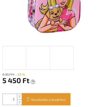
9 357 Ft
–41 %
5 450 Ft
?
Egységár:
Hozzáadás a kosárhoz