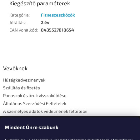
Kiegészítő paraméterek
Kategória
:
Fitneszeszközök
Jótállás
:
2 év
EAN vonalkód
:
8435527818654
L
á
b
l
Vevőknek
é
Hűségkedvezmények
c
Szállítás és fizetés
Panaszok és áruk visszaküldése
Általános Szerződési Feltételek
A személyes adatok védelmének feltételei
Elérhetőségi adatok
Mindent Önre szabunk
A Falanzo cookie-kat használ a weboldal biztonságos működéséhez, a teljesítmény