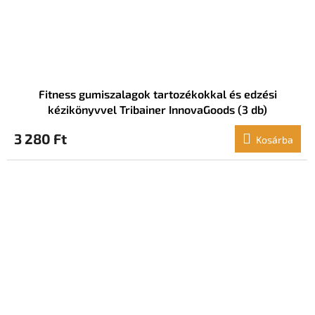
Fitness gumiszalagok tartozékokkal és edzési
kézikönyvvel Tribainer InnovaGoods (3 db)
3 280 Ft
Kosárba