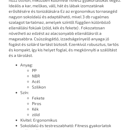
hozz otthon, miközben különféle fitnesz gyakorlatokat végez.
Ideális a kar, mellkas, váll, hát és lábak izomzatának
erősítésére és tonizálására Ez az ergonomikus tornasegéd
nagyon sokoldalú és adaptálható, mivel 3 db rugalmas
szalagot tartalmaz, amelyek színtől függően különböző
ellenállási fokúak (zöld, kék és fekete) . Fokozatosan
növelheti az edzést az alacsonyabb ellenállásról a
magasabbra. Csúszásgátló, izzadságelnyelő anyaga jó
fogást és szilárd tartást biztosít. Ezenkívül robusztus, tartós
és kompakt, így kis helyet foglal, és megkönnyíti a szállítást
és a tárolást.
Anyag:
PP
NBR
Acél
Szilikon
Szín:
Fekete
Piros
Kék
zöld
Kivitel: Ergonomikus
Sokoldalú és testreszabható: Fitness gyakorlatok