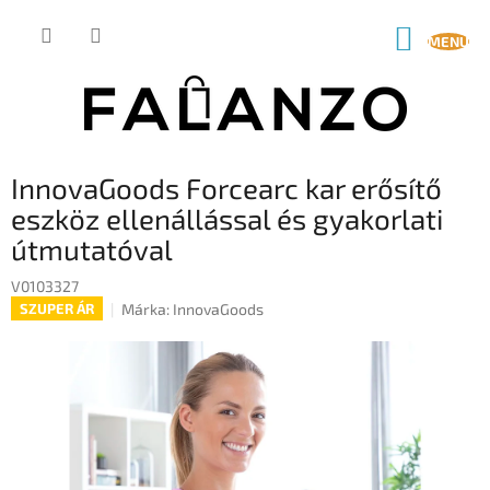
Ugrás
a
KOSÁR
fő
tartalomhoz
InnovaGoods Forcearc kar erősítő
eszköz ellenállással és gyakorlati
útmutatóval
V0103327
Márka:
InnovaGoods
SZUPER ÁR