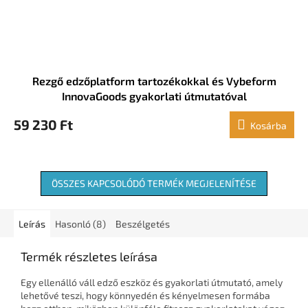
Rezgő edzőplatform tartozékokkal és Vybeform
InnovaGoods gyakorlati útmutatóval
59 230 Ft
Kosárba
ÖSSZES KAPCSOLÓDÓ TERMÉK MEGJELENÍTÉSE
Leírás
Hasonló (8)
Beszélgetés
Termék részletes leírása
Egy ellenálló váll edző eszköz és gyakorlati útmutató, amely
lehetővé teszi, hogy könnyedén és kényelmesen formába