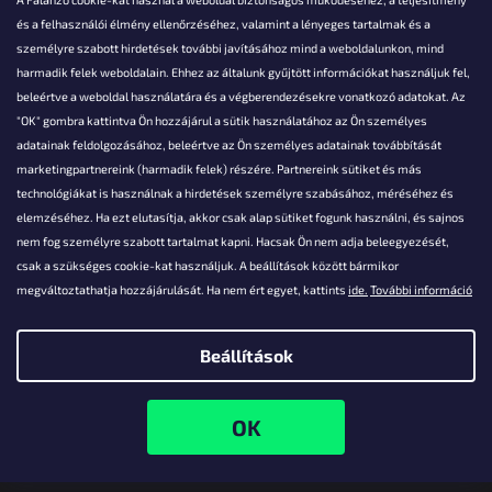
és a felhasználói élmény ellenőrzéséhez, valamint a lényeges tartalmak és a
személyre szabott hirdetések további javításához mind a weboldalunkon, mind
Akarsz kérdezni valamit?
harmadik felek weboldalain. Ehhez az általunk gyűjtött információkat használjuk fel,
beleértve a weboldal használatára és a végberendezésekre vonatkozó adatokat. Az
info@falanzo.hu
"OK" gombra kattintva Ön hozzájárul a sütik használatához az Ön személyes
adatainak feldolgozásához, beleértve az Ön személyes adatainak továbbítását
marketingpartnereink (harmadik felek) részére. Partnereink sütiket és más
technológiákat is használnak a hirdetések személyre szabásához, méréséhez és
elemzéséhez. Ha ezt elutasítja, akkor csak alap sütiket fogunk használni, és sajnos
nem fog személyre szabott tartalmat kapni. Hacsak Ön nem adja beleegyezését,
csak a szükséges cookie-kat használjuk. A beállítások között bármikor
megváltoztathatja hozzájárulását. Ha nem ért egyet, kattints
ide.
További információ
Beállítások
Shoptet készítette
Copyright 2026
Falanzo.hu
. Minden jog fenntartva.