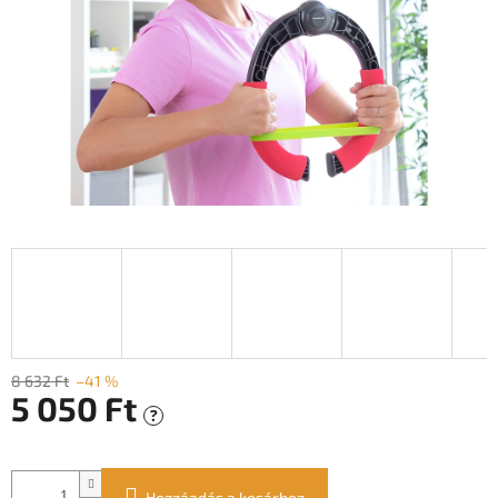
8 632 Ft
–41 %
5 050 Ft
?
Egységár:
Hozzáadás a kosárhoz