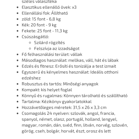
széles választéka
Elasztikus ellenálló övek: x3
Ellenállási fok: Állítható
zöld: 15 font - 6,8 kg
Kék: 20 font - 9 kg
Fekete: 25 font - 11,3 kg
Csúszásgátló:
Szilárd rögzítés
Felszívja az izzadságot
Fő felhasználási terület: vállak
Másodlagos használat: mellkas, váll, hát és lábak
Edzés és fitnesz: Erősíti és tonizálja a test izmait
Egyszerű és kényelmes használat: Ideális otthoni
edzéshez
Robusztus és tartós: Minőségi anyagok
Kompakt: kis helyet foglal
Könnyű és rugalmas: Könnyen tárolható és szállítható
Tartalma: Kézikönyv gyakorlatokkal
Hozzávetőleges méretek: 31,5 x 26 x 3,3 cm
Csomagolás 24 nyelven: szlovák, angol, francia,
spanyol, német, olasz, portugál, holland, lengyel,
magyar, román, dán, svéd, finn, litván, norvég, szlovén,
görög, cseh, bolgár, horvát, észt, orosz és lett