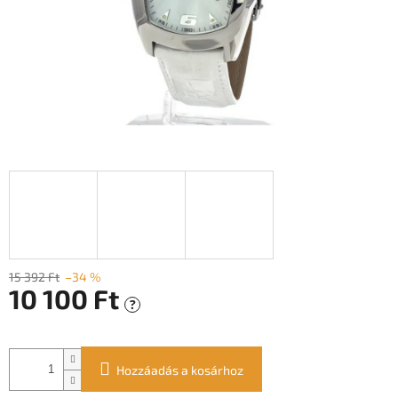
15 392 Ft
–34 %
10 100 Ft
?
Egységár:
Hozzáadás a kosárhoz