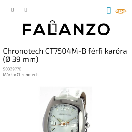
Ugrás
a
KOSÁR
fő
tartalomhoz
Chronotech CT7504M-B férfi karóra
(Ø 39 mm)
S0329778
Márka:
Chronotech