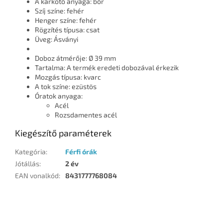
A karkötő anyaga: bőr
Szíj színe: fehér
Henger színe: fehér
Rögzítés típusa: csat
Üveg: Ásványi
Doboz átmérője: Ø 39 mm
Tartalma: A termék eredeti dobozával érkezik
Mozgás típusa: kvarc
A tok színe: ezüstös
Óratok anyaga:
Acél
Rozsdamentes acél
Kiegészítő paraméterek
Kategória
:
Férfi órák
Jótállás
:
2 év
EAN vonalkód
:
8431777768084
L
á