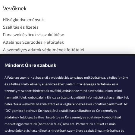
b
l
Vevőknek
é
Hűségkedvezmények
c
Szállítás és fizetés
Panaszok és áruk visszaküldése
Általános Szerződési Feltételek
A személyes adatok védelmének feltételei
Elérhetőségi adatok
Mindent Önre szabunk
A Falanzo cookie-kat használ a weboldal biztonságos működéséhez, a teljesítmény
és a felhasználói élmény ellenőrzéséhez, valamint a lényeges tartalmak és a
személyre szabott hirdetések további javításához mind a weboldalunkon, mind
Akarsz kérdezni valamit?
harmadik felek weboldalain. Ehhez az általunk gyűjtött információkat használjuk fel,
beleértve a weboldal használatára és a végberendezésekre vonatkozó adatokat. Az
info@falanzo.hu
"OK" gombra kattintva Ön hozzájárul a sütik használatához az Ön személyes
adatainak feldolgozásához, beleértve az Ön személyes adatainak továbbítását
marketingpartnereink (harmadik felek) részére. Partnereink sütiket és más
technológiákat is használnak a hirdetések személyre szabásához, méréséhez és