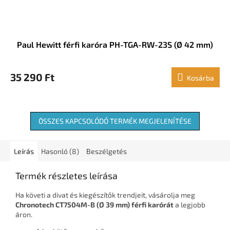
Paul Hewitt férfi karóra PH-TGA-RW-23S (Ø 42 mm)
35 290 Ft
Kosárba
ÖSSZES KAPCSOLÓDÓ TERMÉK MEGJELENÍTÉSE
Leírás
Hasonló (8)
Beszélgetés
Termék részletes leírása
Ha követi a divat és kiegészítők trendjeit, vásárolja meg
Chronotech CT7504M-B (Ø 39 mm) férfi karórát
a legjobb
áron.