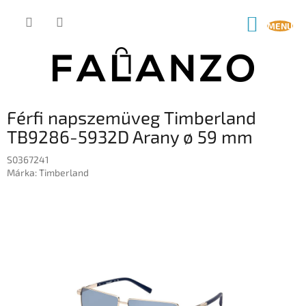
Ugrás
a
KOSÁR
fő
tartalomhoz
Férfi napszemüveg Timberland
TB9286-5932D Arany ø 59 mm
S0367241
Márka:
Timberland