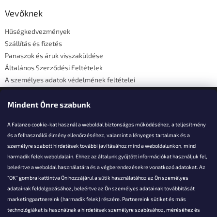
b
l
Vevőknek
é
Hűségkedvezmények
c
Szállítás és fizetés
Panaszok és áruk visszaküldése
Általános Szerződési Feltételek
A személyes adatok védelmének feltételei
Elérhetőségi adatok
Mindent Önre szabunk
A Falanzo cookie-kat használ a weboldal biztonságos működéséhez, a teljesítmény
és a felhasználói élmény ellenőrzéséhez, valamint a lényeges tartalmak és a
személyre szabott hirdetések további javításához mind a weboldalunkon, mind
Akarsz kérdezni valamit?
harmadik felek weboldalain. Ehhez az általunk gyűjtött információkat használjuk fel,
beleértve a weboldal használatára és a végberendezésekre vonatkozó adatokat. Az
info@falanzo.hu
"OK" gombra kattintva Ön hozzájárul a sütik használatához az Ön személyes
adatainak feldolgozásához, beleértve az Ön személyes adatainak továbbítását
marketingpartnereink (harmadik felek) részére. Partnereink sütiket és más
technológiákat is használnak a hirdetések személyre szabásához, méréséhez és