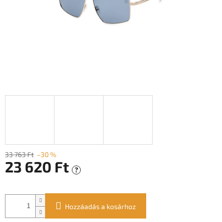
33 763 Ft
–30 %
23 620 Ft
?
Egységár:
Hozzáadás a kosárhoz