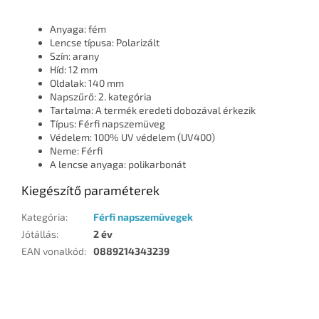
Anyaga: fém
Lencse típusa: Polarizált
Szín: arany
Híd: 12 mm
Oldalak: 140 mm
Napszűrő: 2. kategória
Tartalma: A termék eredeti dobozával érkezik
Típus: Férfi napszemüveg
Védelem: 100% UV védelem (UV400)
Neme: Férfi
A lencse anyaga: polikarbonát
Kiegészítő paraméterek
Kategória
:
Férfi napszemüvegek
Jótállás
:
2 év
EAN vonalkód
:
0889214343239
L
á