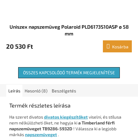
Uniszex napszemüveg Polaroid PLD6173S10ASP ø 58
mm
20 530 Ft
Kosárba
ÖSSZES KAPCSOLÓDÓ TERMÉK MEGJELENÍTÉSE
Leírás
Hasonló (8)
Beszélgetés
Termék részletes leírása
Ha szeret divatos
divatos kiegészítőket
viselni, és stílusa
nem nélkülözheti őket, ne hagyja ki
a Timberland férfi
napszemüveget TB9286-5932D
! Válassza ki a legjobb
márkás
napszemüveget
.