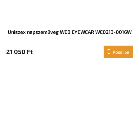
Uniszex napszemüveg WEB EYEWEAR WE0213-0016W
21 050 Ft
Kosárba