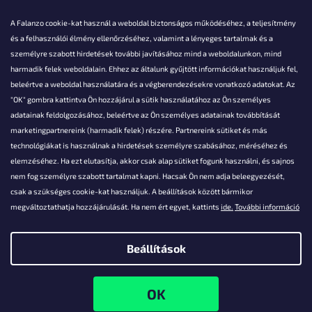
A Falanzo cookie-kat használ a weboldal biztonságos működéséhez, a teljesítmény
és a felhasználói élmény ellenőrzéséhez, valamint a lényeges tartalmak és a
személyre szabott hirdetések további javításához mind a weboldalunkon, mind
Akarsz kérdezni valamit?
harmadik felek weboldalain. Ehhez az általunk gyűjtött információkat használjuk fel,
beleértve a weboldal használatára és a végberendezésekre vonatkozó adatokat. Az
info@falanzo.hu
"OK" gombra kattintva Ön hozzájárul a sütik használatához az Ön személyes
adatainak feldolgozásához, beleértve az Ön személyes adatainak továbbítását
marketingpartnereink (harmadik felek) részére. Partnereink sütiket és más
technológiákat is használnak a hirdetések személyre szabásához, méréséhez és
elemzéséhez. Ha ezt elutasítja, akkor csak alap sütiket fogunk használni, és sajnos
nem fog személyre szabott tartalmat kapni. Hacsak Ön nem adja beleegyezését,
csak a szükséges cookie-kat használjuk. A beállítások között bármikor
megváltoztathatja hozzájárulását. Ha nem ért egyet, kattints
ide.
További információ
Beállítások
Shoptet készítette
Copyright 2026
Falanzo.hu
. Minden jog fenntartva.