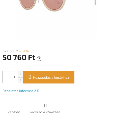
62 866 Ft
–19 %
50 760 Ft
?
Egységár:
Hozzáadás a kosárhoz
Részletes információ
KÉRDÉS
NYOMON KÖVETÉS