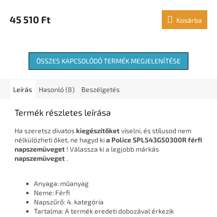
45 510 Ft
Kosárba
ÖSSZES KAPCSOLÓDÓ TERMÉK MEGJELENÍTÉSE
Leírás
Hasonló (8)
Beszélgetés
Termék részletes leírása
Ha szeretsz divatos
kiegészítőket
viselni, és stílusod nem
nélkülözheti őket, ne hagyd ki
a Police SPL543G50300R férfi
napszemüveget
! Válassza ki a legjobb márkás
napszemüveget
.
Anyaga: műanyag
Neme: Férfi
Napszűrő: 4. kategória
Tartalma: A termék eredeti dobozával érkezik