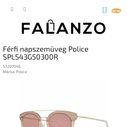
Ugrás
a
KOSÁR
fő
tartalomhoz
Férfi napszemüveg Police
SPL543G50300R
S7207046
Márka:
Police